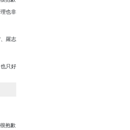
管理也非
宏、羅志
司也只好