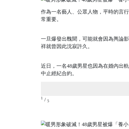
作為一名藝人、公眾人物，平時的言行
常重要。
一旦爆發出醜聞，可能就會因為輿論影
祥就曾因此沈寂許久。
近日，一名48歲男星也因為在婚內出
中止經紀合約。
1
/
5