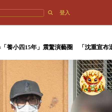
登入
爆「養小四15年」震驚演藝圈 「沈重宣布