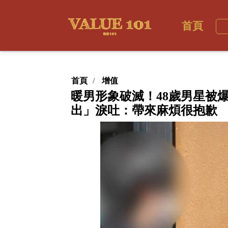
首頁
首頁
增值
暖男形象破滅！48歲男星被
出」淚吐：帶來麻煩很抱歉