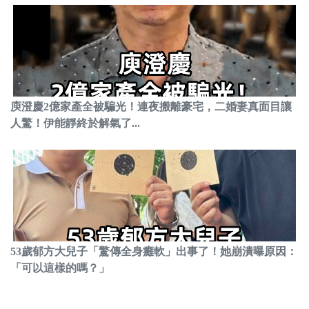
庾澄慶2億家產全被騙光！連夜搬離豪宅，二婚妻真面目讓
人驚！伊能靜終於解氣了...
53歲郁方大兒子「驚傳全身癱軟」出事了！她崩潰曝原因：
「可以這樣的嗎？」