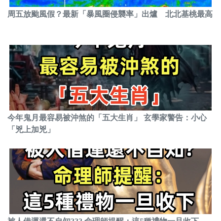
周五放颱風假？最新「暴風圈侵襲率」出爐 北北基桃最高
今年鬼月最容易被沖煞的「五大生肖」 玄學家警告：小心
「兇上加兇」