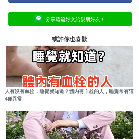
分享這篇好文給親朋好友！
或許你也喜歡
人有沒有血栓，睡覺就知道？體內有血栓的人，睡覺常有這
4種異常