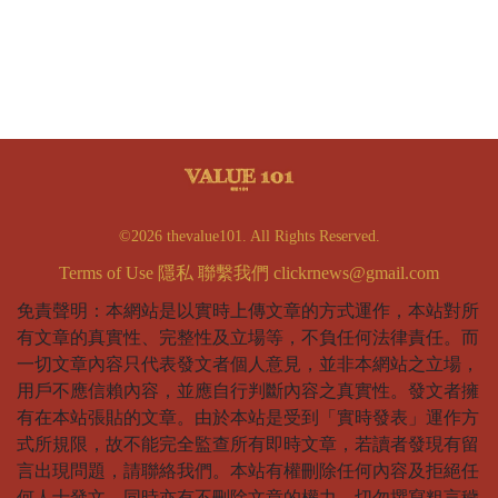
©2026 thevalue101. All Rights Reserved.
Terms of Use
隱私
聯繫我們
clickrnews@gmail.com
免責聲明：本網站是以實時上傳文章的方式運作，本站對所
有文章的真實性、完整性及立場等，不負任何法律責任。而
一切文章內容只代表發文者個人意見，並非本網站之立場，
用戶不應信賴內容，並應自行判斷內容之真實性。發文者擁
有在本站張貼的文章。由於本站是受到「實時發表」運作方
式所規限，故不能完全監查所有即時文章，若讀者發現有留
言出現問題，請聯絡我們。本站有權刪除任何內容及拒絕任
何人士發文，同時亦有不刪除文章的權力。切勿撰寫粗言穢