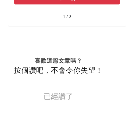
1 / 2
喜歡這篇文章嗎？
按個讚吧，不會令你失望！
已經讚了