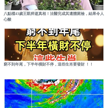
八點檔43歲王凱猝逝真相！法醫完成其遺體屍檢，結果令人
心酸
窮不到年尾，下半年橫財不停，這些生肖要發財 ！！