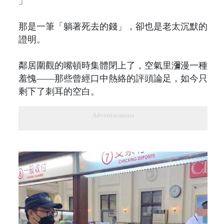
」
那是一筆「躺著死去的錢」，卻也是老太沉默的
證明。
鄰居圍觀的嘴頓時集體閉上了，空氣里瀰漫一種
羞愧——那些曾經口中熱絡的評頭論足，如今只
剩下了刺耳的空白。
Advertisements