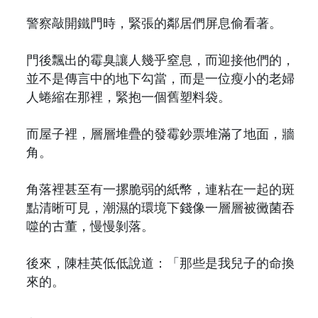
警察敲開鐵門時，緊張的鄰居們屏息偷看著。
門後飄出的霉臭讓人幾乎窒息，而迎接他們的，
並不是傳言中的地下勾當，而是一位瘦小的老婦
人蜷縮在那裡，緊抱一個舊塑料袋。
而屋子裡，層層堆疊的發霉鈔票堆滿了地面，牆
角。
角落裡甚至有一摞脆弱的紙幣，連粘在一起的斑
點清晰可見，潮濕的環境下錢像一層層被黴菌吞
噬的古董，慢慢剝落。
後來，陳桂英低低說道：「那些是我兒子的命換
來的。