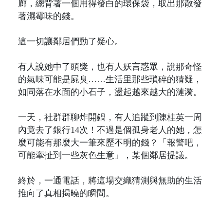
廊，總背著一個用得發白的環保袋，取出那散發
著濕霉味的錢。
這一切讓鄰居們動了疑心。
有人說她中了頭獎，也有人妖言惑眾，說那奇怪
的氣味可能是屍臭……生活里那些瑣碎的猜疑，
如同落在水面的小石子，盪起越來越大的漣漪。
一天，社群群聊炸開鍋，有人追蹤到陳桂英一周
內竟去了銀行14次！不過是個孤身老人的她，怎
麼可能有那麼大一筆來歷不明的錢？「報警吧，
可能牽扯到一些灰色生意」，某個鄰居提議。
終於，一通電話，將這場交織猜測與無助的生活
推向了真相揭曉的瞬間。