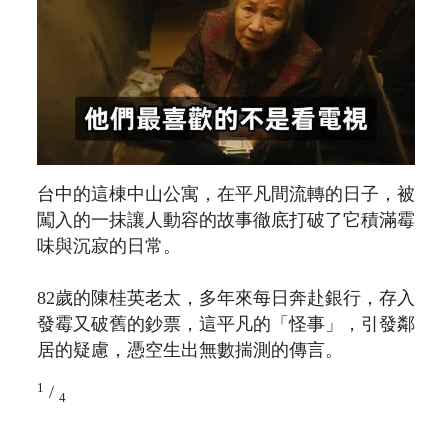
台中的這棟中山公寓，在平凡間流轉的日子，被
闖入的一抹讓人動容的故事徹底打破了它積滿霉
味與沉寂的日常。
82歲的陳桂英老太，多年來每日奔赴銀行，存入
發霉又破舊的鈔票，這平凡的「怪事」，引發鄰
居的疑慮，憑空生出無數揣測的傳言。
1
/
4