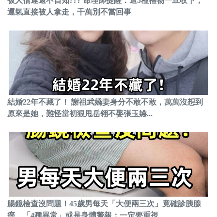
被人借運還不自知??? 命理師提醒：這5種禮物一旦收下，
運氣直接被人拿走，千萬別不當回事
結婚22年不藏了！ 謝祖武嬌妻身分不敢不敢，萬萬沒想到
原來是她，難怪當初狠甩岳翎不娶張玉嬿...
腸鏡檢查沒問題！45歲男每天「大便兩三次」竟確診胰腺
癌 「4種異常」或是身體警報：一定要重視