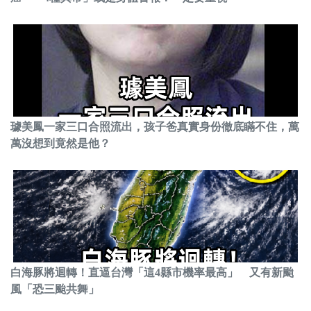
璩美鳳一家三口合照流出，孩子爸真實身份徹底瞞不住，萬
萬沒想到竟然是他？
白海豚將迴轉！直逼台灣「這4縣市機率最高」 又有新颱
風「恐三颱共舞」