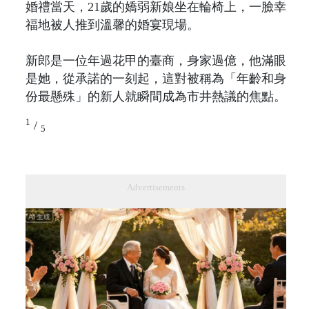
婚禮當天，21歲的嬌弱新娘坐在輪椅上，一臉幸
福地被人推到溫馨的婚宴現場。
新郎是一位年過花甲的臺商，身家過億，他滿眼
是她，從承諾的一刻起，這對被稱為「年齡和身
份最懸殊」的新人就瞬間成為市井熱議的焦點。
1
/
5
Advertisements