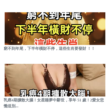
窮不到年尾，下半年橫財不停，這些生肖要發財 ！！
乳癌4期擴散大腦！女星睡夢中辭世，享年 51 歲！2愛女悲
慟送別...