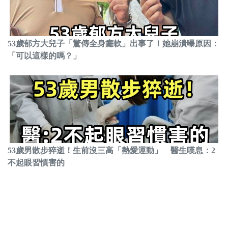
53歲郁方大兒子「驚傳全身癱軟」出事了！她崩潰曝原因：
「可以這樣的嗎？」
53歲男散步猝逝！生前沒三高「熱愛運動」 醫生嘆息：2
不起眼習慣害的