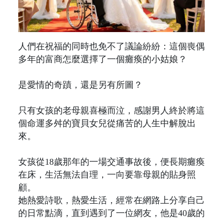
人們在祝福的同時也免不了議論紛紛：這個喪偶
多年的富商怎麼選擇了一個癱瘓的小姑娘？
是愛情的奇蹟，還是另有所圖？
只有女孩的老母親喜極而泣，感謝男人終於將這
個命運多舛的寶貝女兒從痛苦的人生中解脫出
來。
女孩從18歲那年的一場交通事故後，便長期癱瘓
在床，生活無法自理，一向要靠母親的貼身照
顧。
她熱愛詩歌，熱愛生活，經常在網路上分享自己
的日常點滴，直到遇到了一位網友，他是40歲的