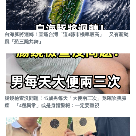
白海豚將迴轉！直逼台灣「這4縣市機率最高」 又有新颱
風「恐三颱共舞」
腸鏡檢查沒問題！45歲男每天「大便兩三次」竟確診胰腺
癌 「4種異常」或是身體警報：一定要重視