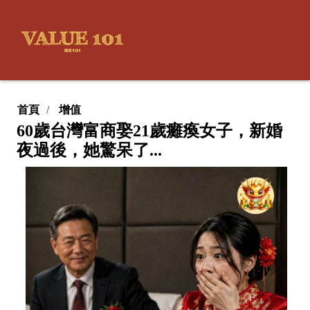
首頁
增值
60歲台灣富商娶21歲癱瘓女子，新婚
夜過後，她驚呆了...