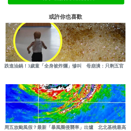
或許你也喜歡
跌進油鍋！3歲童「全身被炸爛」慘叫 母崩潰：只剩五官
周五放颱風假？最新「暴風圈侵襲率」出爐 北北基桃最高