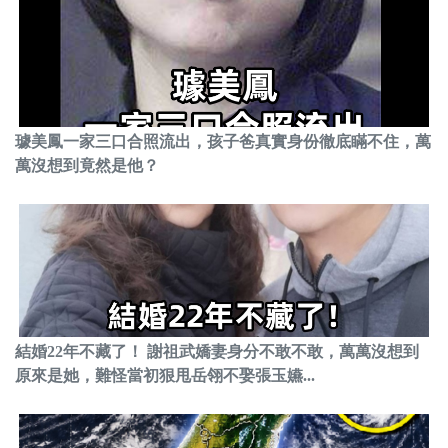
璩美鳳一家三口合照流出，孩子爸真實身份徹底瞞不住，萬
萬沒想到竟然是他？
結婚22年不藏了！ 謝祖武嬌妻身分不敢不敢，萬萬沒想到
原來是她，難怪當初狠甩岳翎不娶張玉嬿...