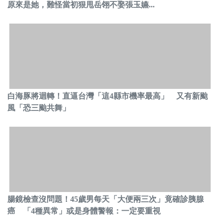
原來是她，難怪當初狠甩岳翎不娶張玉嬿...
白海豚將迴轉！直逼台灣「這4縣市機率最高」 又有新颱
風「恐三颱共舞」
腸鏡檢查沒問題！45歲男每天「大便兩三次」竟確診胰腺
癌 「4種異常」或是身體警報：一定要重視