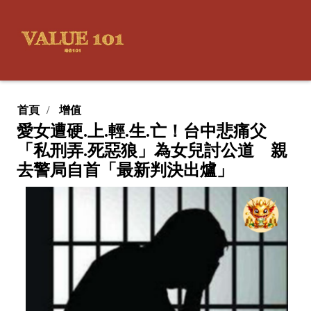
首頁
增值
愛女遭硬.上.輕.生.亡！台中悲痛父
「私刑弄.死惡狼」為女兒討公道 親
去警局自首「最新判決出爐」