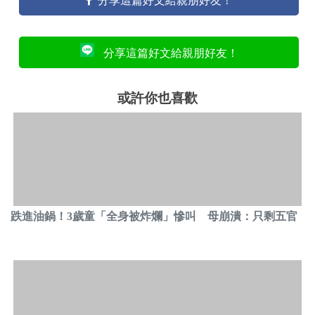
分享這篇好文給親朋好友！
分享這篇好文給親朋好友！
或許你也喜歡
跌進油鍋！3歲童「全身被炸爛」慘叫 母崩潰：只剩五官