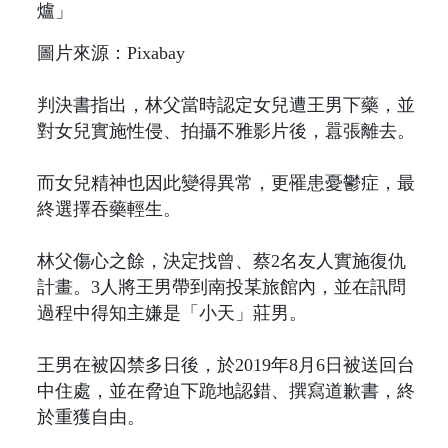
圖片來源：Pixabay
判決書指出，林父當時認定女兒遭王男下藥，並
對女兒實施性侵、拍攝不雅影片後，囂張離去。
而女兒精神也因此變得異常，更罹患憂鬱症，最
終選擇吞藥輕生。
林父傷心之餘，決定找曾、蔡2名友人實施復仇
計畫。3人將王男帶到南投某旅館內，並在訊問
過程中得知主嫌是「小天」莊男。
王男在被囚禁多日後，於2019年8月6日被送回台
中住處，並在脅迫下跪地認錯、撰寫道歉書，終
於重獲自由。