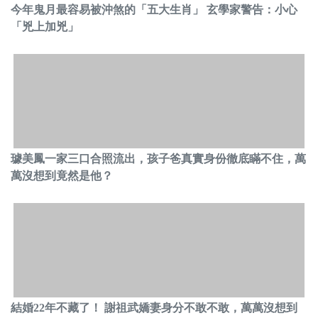
今年鬼月最容易被沖煞的「五大生肖」 玄學家警告：小心
「兇上加兇」
璩美鳳一家三口合照流出，孩子爸真實身份徹底瞞不住，萬
萬沒想到竟然是他？
結婚22年不藏了！ 謝祖武嬌妻身分不敢不敢，萬萬沒想到