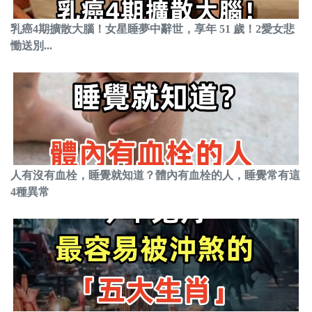
乳癌4期擴散大腦！女星睡夢中辭世，享年 51 歲！2愛女悲
慟送別...
人有沒有血栓，睡覺就知道？體內有血栓的人，睡覺常有這
4種異常