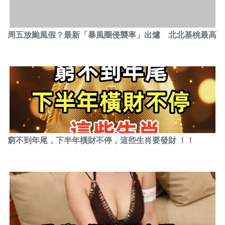
周五放颱風假？最新「暴風圈侵襲率」出爐 北北基桃最高
窮不到年尾，下半年橫財不停，這些生肖要發財 ！！