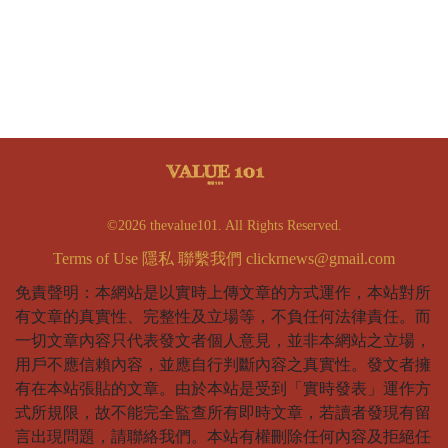
©2026 thevalue101. All Rights Reserved.
Terms of Use
隱私
聯繫我們
clickrnews@gmail.com
免責聲明：本網站是以實時上傳文章的方式運作，本站對所
有文章的真實性、完整性及立場等，不負任何法律責任。而
一切文章內容只代表發文者個人意見，並非本網站之立場，
用戶不應信賴內容，並應自行判斷內容之真實性。發文者擁
有在本站張貼的文章。由於本站是受到「實時發表」運作方
式所規限，故不能完全監查所有即時文章，若讀者發現有留
言出現問題，請聯絡我們。本站有權刪除任何內容及拒絕任