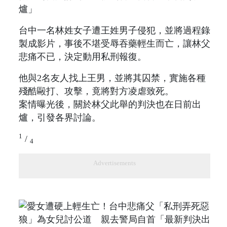
台中一名林姓女子遭王姓男子侵犯，並將過程錄
製成影片，事後不堪受辱吞藥輕生而亡，讓林父
悲痛不已，決定動用私刑報復。
他與2名友人找上王男，並將其囚禁，實施各種
殘酷毆打、攻擊，竟將對方凌虐致死。
案情曝光後，關於林父此舉的判決也在日前出
爐，引發各界討論。
1
/
4
Advertisements