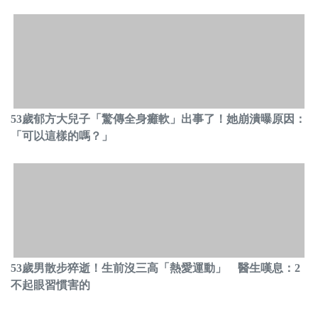
53歲郁方大兒子「驚傳全身癱軟」出事了！她崩潰曝原因：
「可以這樣的嗎？」
53歲男散步猝逝！生前沒三高「熱愛運動」 醫生嘆息：2
不起眼習慣害的