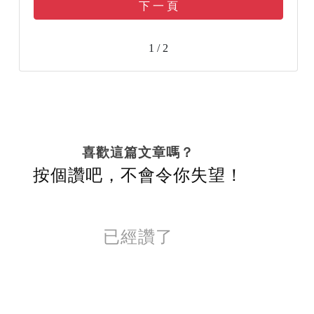
下 一 頁
1 / 2
喜歡這篇文章嗎？
按個讚吧，不會令你失望！
已經讚了