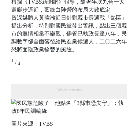
根據《TVBS新聞網》報導，隨著年底九合一大
選腳步逼近，藍綠白陣營的布局大致底定。
資深媒體人黃暐瀚近日針對縣市長選戰「熱區」
提出分析，特別對國民黨發出警訊，點出三個縣
市的選情相當不樂觀，儘管已執政長達八年，民
調數字卻全面落後給民進黨候選人，二〇二六年
恐將面臨政黨輪替的風險。
1
/
4
Advertisements
圖片來源：TVBS