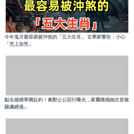
今年鬼月最容易被沖煞的「五大生肖」 玄學家警告：小心
「兇上加兇」
點名媳婦單獨赴約！禽獸公公惡行曝光，家屬痛揭她生前被
騷擾經過...