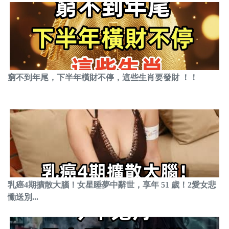
窮不到年尾，下半年橫財不停，這些生肖要發財 ！！
乳癌4期擴散大腦！女星睡夢中辭世，享年 51 歲！2愛女悲
慟送別...