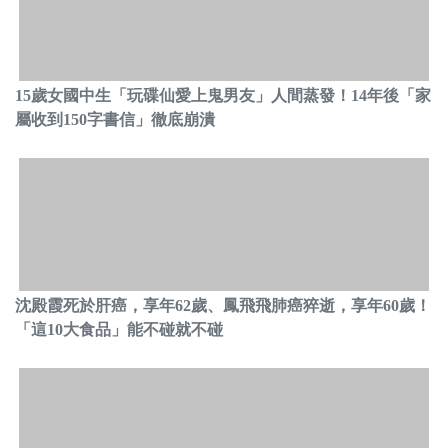
15歲女國中生「玩碟仙愛上鬼男友」人間蒸發！14年後「家
屬收到150字書信」徹底崩潰
沈殿霞死於肝癌，享年62歲、鳳飛飛肺癌猝逝，享年60歲！
「這10大食品」能不碰就不碰