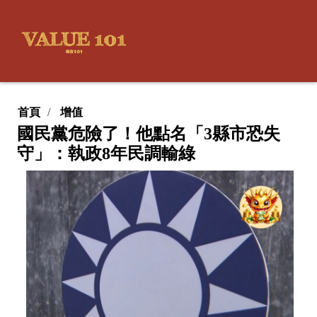
首頁
增值
國民黨危險了！他點名「3縣市恐失
守」：執政8年民調輸綠