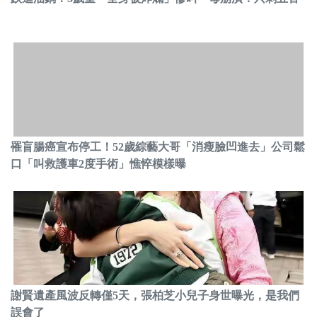
罹盲腸癌宣布停工！52歲綜藝大哥「消瘦臉凹進去」公司鬆
口「叫救護車2度手術」憔悴模樣曝
謝賢遺產風波反轉僅5天，張柏芝小兒子身世曝光，是我們
誤會了