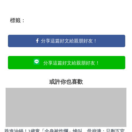
標籤：
分享這篇好文給親朋好友！
分享這篇好文給親朋好友！
或許你也喜歡
跌進油鍋！3歲童「全身被炸爛」慘叫 母崩潰：只剩五官