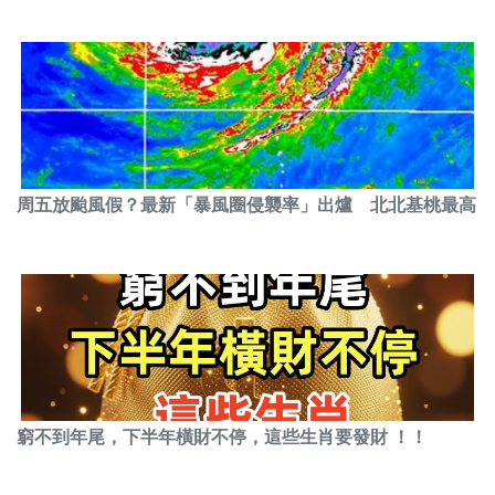
周五放颱風假？最新「暴風圈侵襲率」出爐 北北基桃最高
窮不到年尾，下半年橫財不停，這些生肖要發財 ！！