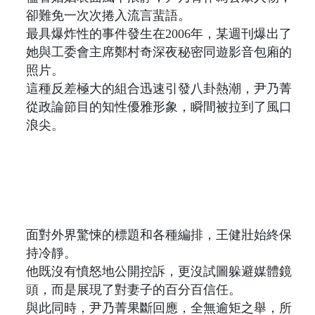
卻難免一次次捲入流言蜚語。
最具爆炸性的事件發生在2006年，某週刊爆出了
她與工委會主席鄭村奇深夜秘密同遊影音包廂的
照片。
這種反差極大的組合迅速引發八卦熱潮，尹乃菁
從政論節目的知性優雅形象，瞬間被拉到了風口
浪尖。
面對外界驚悚的標題和各種編排，王健壯始終保
持冷靜。
他既沒有憤怒地公開控訴，更沒試圖躲避媒體鏡
頭，而是展現了對妻子的百分百信任。
與此同時，尹乃菁果斷回應，全無逾矩之舉，所