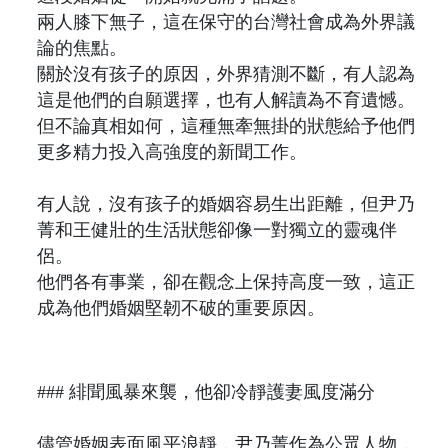
兩人膝下無子，這在保守的台灣社會成為外界議
論的焦點。
關於沒有孩子的原因，外界猜測不斷，有人認為
這是他們的自願選擇，也有人解讀為不育遺憾。
但不論真相如何，這種無牽無掛的狀態給予他們
更多精力投入高強度的新聞工作。
有人說，沒有孩子的婚姻容易生出距離，但尹乃
菁和王健壯的生活狀態卻像一對獨立的靈魂伴
侶。
他們各有事業，卻在觀念上保持高度一致，這正
成為他們婚姻堅韌不破的重要原因。
### 緋聞風暴來襲，他卻冷靜護妻風度滿分
儘管婚姻表面風平浪靜，尹乃菁作為公眾人物，