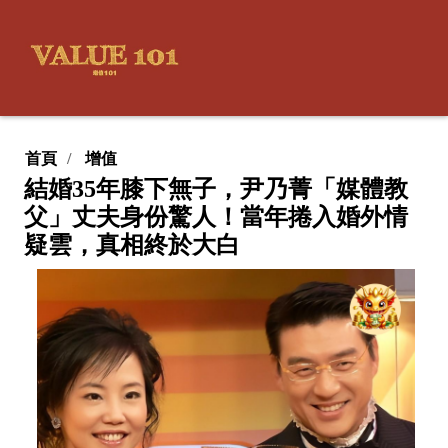
首頁
增值
結婚35年膝下無子，尹乃菁「媒體教
父」丈夫身份驚人！當年捲入婚外情
疑雲，真相終於大白