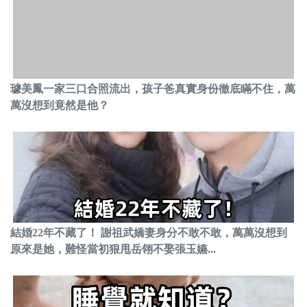
璩美鳳一家三口合照流出，孩子爸真實身份徹底瞞不住，萬
萬沒想到竟然是他？
結婚22年不藏了！ 謝祖武嬌妻身分不敢不敢，萬萬沒想到
原來是她，難怪當初狠甩岳翎不娶張玉嬿...