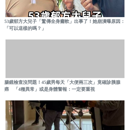
53歲郁方大兒子「驚傳全身癱軟」出事了！她崩潰曝原因：
「可以這樣的嗎？」
腸鏡檢查沒問題！45歲男每天「大便兩三次」竟確診胰腺
癌 「4種異常」或是身體警報：一定要重視