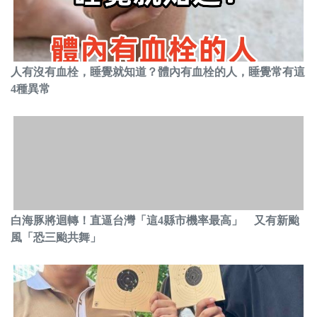
人有沒有血栓，睡覺就知道？體內有血栓的人，睡覺常有這
4種異常
白海豚將迴轉！直逼台灣「這4縣市機率最高」 又有新颱
風「恐三颱共舞」