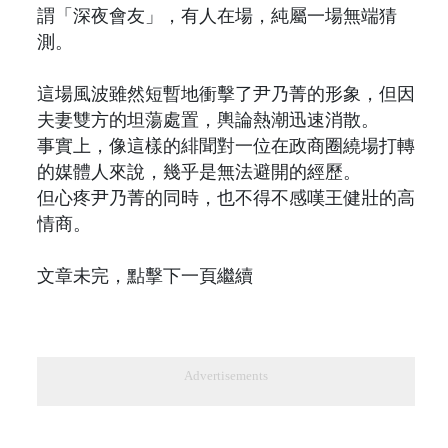
謂「深夜會友」，有人在場，純屬一場無端猜
測。
這場風波雖然短暫地衝擊了尹乃菁的形象，但因
夫妻雙方的坦蕩處置，輿論熱潮迅速消散。
事實上，像這樣的緋聞對一位在政商圈繞場打轉
的媒體人來說，幾乎是無法避開的經歷。
但心疼尹乃菁的同時，也不得不感嘆王健壯的高
情商。
文章未完，點擊下一頁繼續
Advertisements