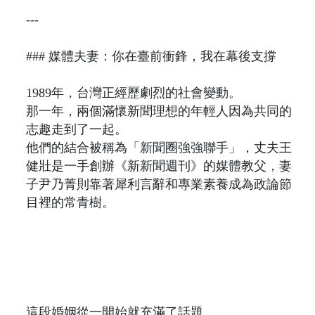
---
### 媒體夫妻：你在臺前衝鋒，我在幕後支撐
1989年，台灣正經歷劇烈的社會變動。
那一年，兩個滿懷新聞理想的年輕人因為共同的
志趣走到了一起。
他們的結合被稱為「新聞圈強強聯手」，丈夫王
健壯是一手創辦《新新聞週刊》的媒體教父，妻
子尹乃菁則靠著犀利言辭和專業素養成為政論節
目裡的常青樹。
這段婚姻從一開始就充滿了話題。