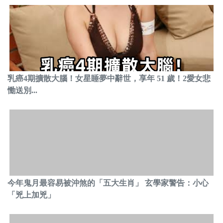
乳癌4期擴散大腦！女星睡夢中辭世，享年 51 歲！2愛女悲
慟送別...
今年鬼月最容易被沖煞的「五大生肖」 玄學家警告：小心
「兇上加兇」