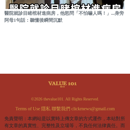
醫院就診目睹棺材進病房，他怒問「不怕嚇人嗎！」...身旁
阿母1句話：聽懂後瞬間沉默
©2026 thevalue101. All Rights Reserved.
Terms of Use
隱私
聯繫我們
clickrnews@gmail.com
免責聲明：本網站是以實時上傳文章的方式運作，本站對所
有文章的真實性、完整性及立場等，不負任何法律責任。而