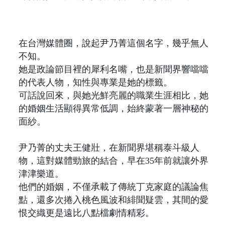
在台灣媒體圈，說起尹乃菁這個名字，幾乎無人
不知。
她是政論節目裡的犀利名嘴，也是新聞界響噹噹
的代表人物，知性與專業是她的標籤。
可話說回來，與她光鮮亮麗的職業生涯相比，她
的婚姻生活顯得異常低調，始終蒙著一層神秘的
面紗。
尹乃菁的丈夫王健壯，在新聞界堪稱泰斗級人
物，這對媒體勁旅的結合，早在35年前就讓外界
津津樂道。
他們的婚姻，不僅承載了傳統丁克家庭的議論焦
點，還多次捲入桃色風波和緋聞疑雲，其間的愛
恨交織更是遠比八點檔劇情精彩。