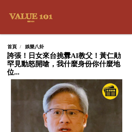
首頁
娛樂八卦
誇張！日女來台挑釁AI教父！黃仁勛
罕見動怒開嗆，我什麼身份你什麼地
位...