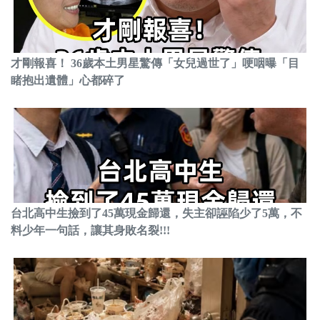
才剛報喜！ 36歲本土男星驚傳「女兒過世了」哽咽曝「目
睹抱出遺體」心都碎了
台北高中生撿到了45萬現金歸還，失主卻誣陷少了5萬，不
料少年一句話，讓其身敗名裂!!!