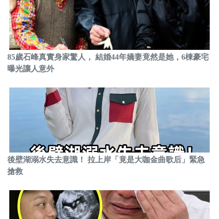
85歲石峰真實身家驚人， 結婚44年嬌妻竟然是她，6棟豪宅
曝光讓人意外
後壁湖溺水失去意識！ 拉上岸「竟是大咖金曲歌后」緊急
搶救