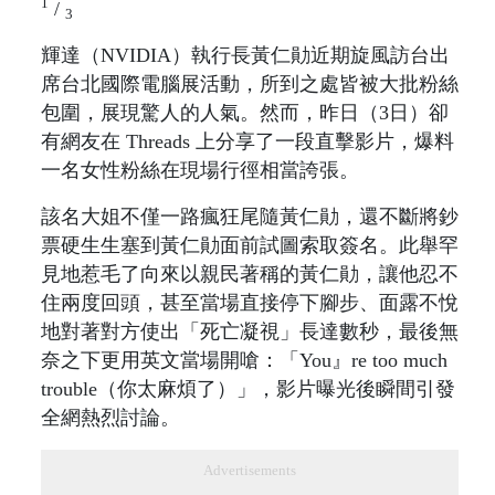
1
/
3
輝達（NVIDIA）執行長黃仁勛近期旋風訪台出
席台北國際電腦展活動，所到之處皆被大批粉絲
包圍，展現驚人的人氣。然而，昨日（3日）卻
有網友在 Threads 上分享了一段直擊影片，爆料
一名女性粉絲在現場行徑相當誇張。
該名大姐不僅一路瘋狂尾隨黃仁勛，還不斷將鈔
票硬生生塞到黃仁勛面前試圖索取簽名。此舉罕
見地惹毛了向來以親民著稱的黃仁勛，讓他忍不
住兩度回頭，甚至當場直接停下腳步、面露不悅
地對著對方使出「死亡凝視」長達數秒，最後無
奈之下更用英文當場開嗆：「You』re too much
trouble（你太麻煩了）」，影片曝光後瞬間引發
全網熱烈討論。
Advertisements