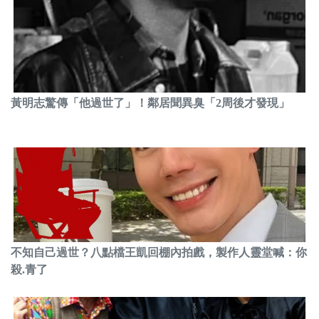
黃明志驚傳「他過世了」！鄰居聞異臭「2周後才發現」
不知自己過世？八點檔王凱回棚內拍戲，製作人靈堂喊：你
殺.青了