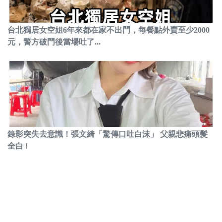
台北獨居女空姐6年來都在家不出門，每餐點外賣至少2000
元，警方破門後當場吐了...
錄影突失去意識！張文綺「驚傳口吐白沫」 父親悲痛頭髮
全白 !