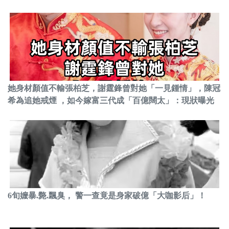
她身材顏值不輸張柏芝，謝霆鋒曾對她「一見鍾情」，陳冠
希為追她戒煙 ，如今嫁富三代成「百億闊太」：現狀曝光
6旬嬤暴.斃.飄臭， 警一查竟是身家破億「大咖影后」！