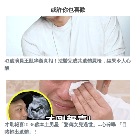
或許你也喜歡
43歲演員王凱猝逝真相！法醫完成其遺體屍檢，結果令人心
酸
才剛報喜!!! 36歲本土男星「驚傳女兒過世」...心碎曝 「目
睹抱出遺體」 !