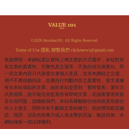
©2026 thevalue101. All Rights Reserved.
Terms of Use
隱私
聯繫我們
clickrnews@gmail.com
免責聲明：本網站是以實時上傳文章的方式運作，本站對所
有文章的真實性、完整性及立場等，不負任何法律責任。而
一切文章內容只代表發文者個人意見，並非本網站之立場，
用戶不應信賴內容，並應自行判斷內容之真實性。發文者擁
有在本站張貼的文章。由於本站是受到「實時發表」運作方
式所規限，故不能完全監查所有即時文章，若讀者發現有留
言出現問題，請聯絡我們。本站有權刪除任何內容及拒絕任
何人士發文，同時亦有不刪除文章的權力。切勿撰寫粗言穢
語、毀謗、渲染色情暴力或人身攻擊的言論，敬請自律。本
網站保留一切法律權利。