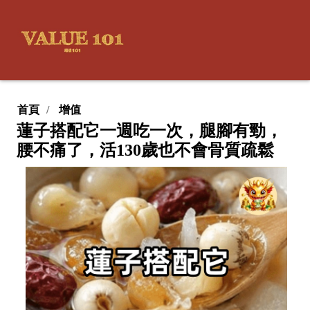
首頁
增值
蓮子搭配它一週吃一次，腿腳有勁，
腰不痛了，活130歲也不會骨質疏鬆