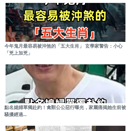
今年鬼月最容易被沖煞的「五大生肖」 玄學家警告：小心
「兇上加兇」
點名媳婦單獨赴約！禽獸公公惡行曝光，家屬痛揭她生前被
騷擾經過...