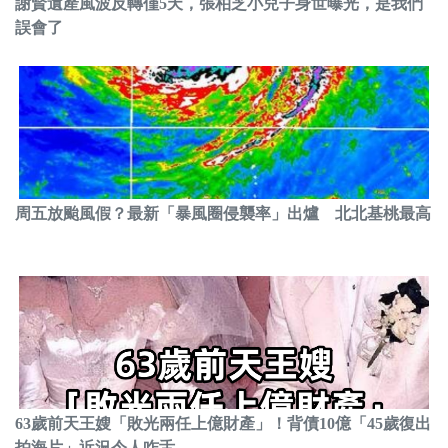
謝賢遺產風波反轉僅5天，張柏芝小兒子身世曝光，是我們
誤會了
周五放颱風假？最新「暴風圈侵襲率」出爐 北北基桃最高
63歲前天王嫂「敗光兩任上億財產」！背債10億「45歲復出
拍海片」近況令人咋舌...