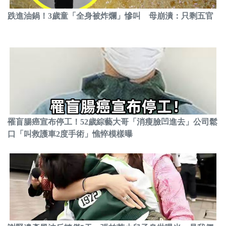
跌進油鍋！3歲童「全身被炸爛」慘叫 母崩潰：只剩五官
罹盲腸癌宣布停工！52歲綜藝大哥「消瘦臉凹進去」公司鬆
口「叫救護車2度手術」憔悴模樣曝