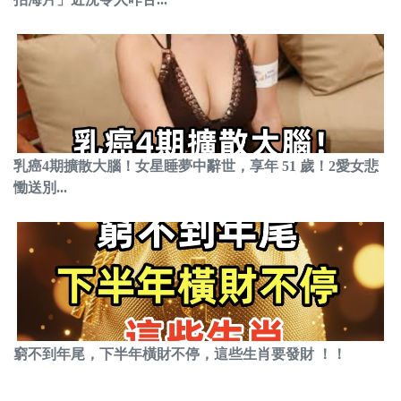
乳癌4期擴散大腦！女星睡夢中辭世，享年 51 歲！2愛女悲
慟送別...
窮不到年尾，下半年橫財不停，這些生肖要發財 ！！