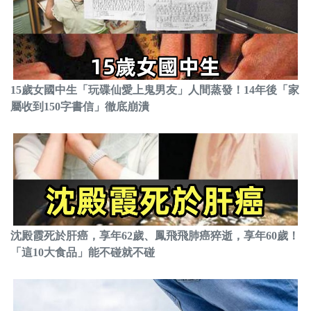
15歲女國中生「玩碟仙愛上鬼男友」人間蒸發！14年後「家
屬收到150字書信」徹底崩潰
沈殿霞死於肝癌，享年62歲、鳳飛飛肺癌猝逝，享年60歲！
「這10大食品」能不碰就不碰