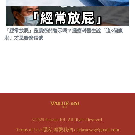
「經常放屁」是腸癌的警示嗎？腫瘤科醫生說「這3個癥
狀」才是腸癌信號
©2026 thevalue101. All Rights Reserved.
Terms of Use
隱私
聯繫我們
clickrnews@gmail.com