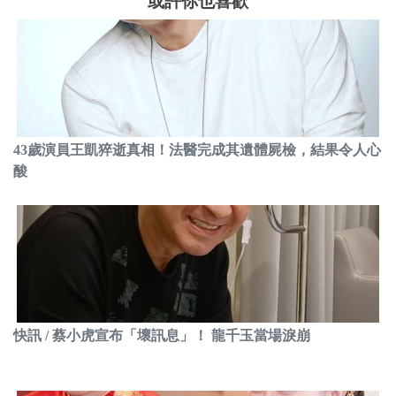
或許你也喜歡
43歲演員王凱猝逝真相！法醫完成其遺體屍檢，結果令人心
酸
快訊 / 蔡小虎宣布「壞訊息」！ 龍千玉當場淚崩