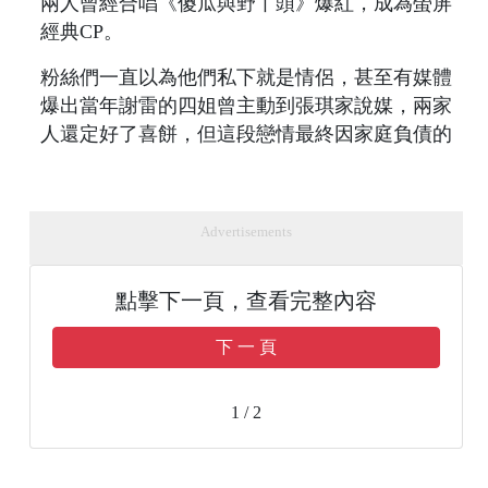
兩人曾經合唱《傻瓜與野丫頭》爆紅，成為螢屏
經典CP。
粉絲們一直以為他們私下就是情侶，甚至有媒體
爆出當年謝雷的四姐曾主動到張琪家說媒，兩家
人還定好了喜餅，但這段戀情最終因家庭負債的
Advertisements
點擊下一頁，查看完整內容
下 一 頁
1 / 2