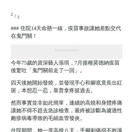
2
/
5
### 住院14天命懸一線，疫苗事故讓她差點交代
在鬼門關！
Advertisements
今年75歲的資深藝人張琪，7月接種莫德納疫苗
後驚吐「鬼門關前走了一回」。
四天後她開始發燒，並發現手心和腳底竟長出紅
斑，本想忍一忍，靠普拿疼挺過去。
然而事實並非如此簡單，連續的高燒和身體疼痛
讓她不得不趕去急診檢查，最終被診斷為濾過性
皰疹病毒導致的毛細血管發炎。
住院期間，她一度高燒八天，手腳刺痛得不敢讓