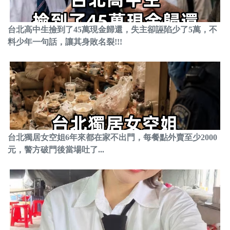
台北高中生撿到了45萬現金歸還，失主卻誣陷少了5萬，不
料少年一句話，讓其身敗名裂!!!
台北獨居女空姐6年來都在家不出門，每餐點外賣至少2000
元，警方破門後當場吐了...