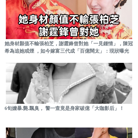
她身材顏值不輸張柏芝，謝霆鋒曾對她「一見鍾情」，陳冠
希為追她戒煙 ，如今嫁富三代成「百億闊太」：現狀曝光
6旬嬤暴.斃.飄臭， 警一查竟是身家破億「大咖影后」！