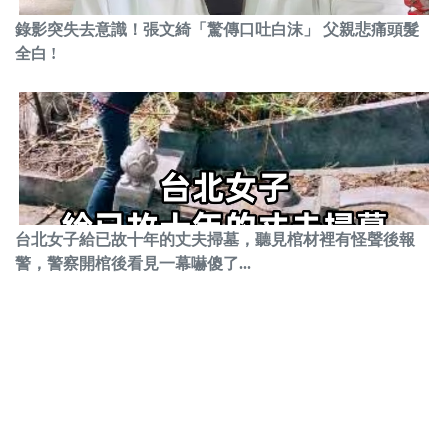
錄影突失去意識！張文綺「驚傳口吐白沫」 父親悲痛頭髮
全白 !
台北女子給已故十年的丈夫掃墓，聽見棺材裡有怪聲後報
警，警察開棺後看見一幕嚇傻了...