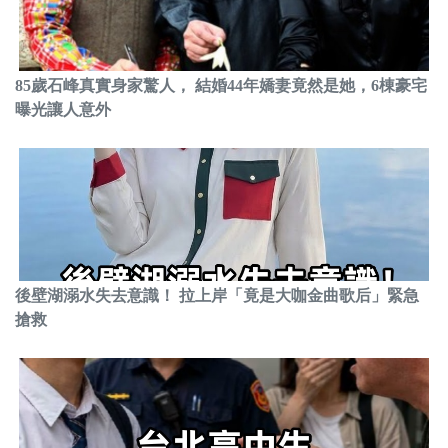
85歲石峰真實身家驚人， 結婚44年嬌妻竟然是她，6棟豪宅
曝光讓人意外
後壁湖溺水失去意識！ 拉上岸「竟是大咖金曲歌后」緊急
搶救