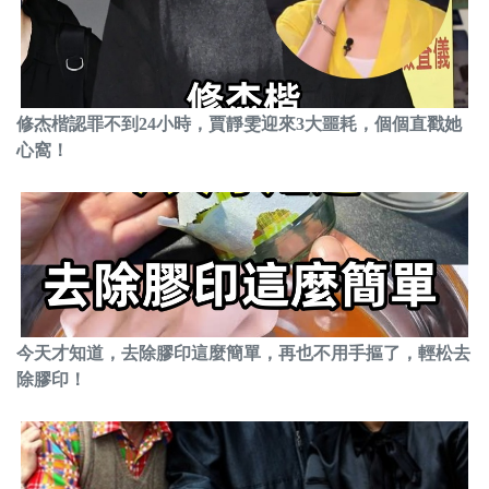
修杰楷認罪不到24小時，賈靜雯迎來3大噩耗，個個直戳她
心窩！
今天才知道，去除膠印這麼簡單，再也不用手摳了，輕松去
除膠印！