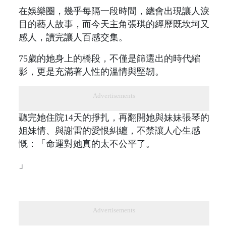
在娛樂圈，幾乎每隔一段時間，總會出現讓人淚
目的藝人故事，而今天主角張琪的經歷既坎坷又
感人，讀完讓人百感交集。
75歲的她身上的橋段，不僅是篩選出的時代縮
影，更是充滿著人性的溫情與堅韌。
Advertisements
聽完她住院14天的掙扎，再翻開她與妹妹張琴的
姐妹情、與謝雷的愛恨糾纏，不禁讓人心生感
慨：「命運對她真的太不公平了。
」
Advertisements