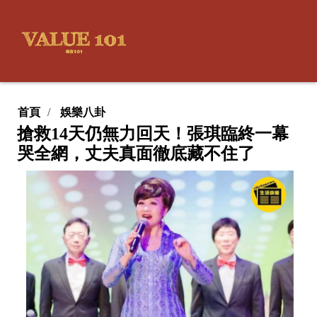
首頁
娛樂八卦
搶救14天仍無力回天！張琪臨終一幕
哭全網，丈夫真面徹底藏不住了