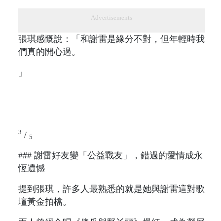
Advertisements
張琪感慨說：「和謝雷是緣分不對，但年輕時我
們真的開心過。
」
3
/
5
### 謝雷好友變「公益戰友」，錯過的愛情成永
恆遺憾
提到張琪，許多人最熟悉的就是她與謝雷這對歌
壇黃金拍檔。