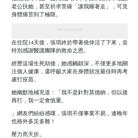
老公扶她，甚至祈求菩薩「讓我睡著走」，可見
身體痛苦到了極限。
Advertisements
在住院14天後，張琪終於帶著僥倖活了下來，並
特別感謝醫護團隊的救命之恩。
經歷這場生死劫後，她感觸頗深，不僅更多地關
注個人健康，還呼籲大家在身體狀況最佳時再考
慮打疫苗。
她幽默地補充道：「我不是針對莫德納，但以後
再打，我一定會慎重。
」網友們紛紛感嘆，張琪不僅事業不易，連晚年
也格外多災多難！
壓力而夭折。