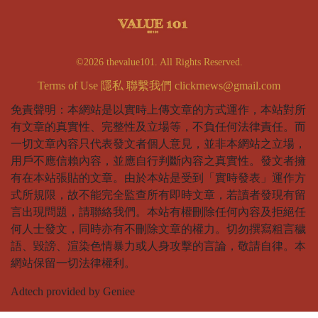
©2026 thevalue101. All Rights Reserved.
Terms of Use
隱私
聯繫我們
clickrnews@gmail.com
免責聲明：本網站是以實時上傳文章的方式運作，本站對所
有文章的真實性、完整性及立場等，不負任何法律責任。而
一切文章內容只代表發文者個人意見，並非本網站之立場，
用戶不應信賴內容，並應自行判斷內容之真實性。發文者擁
有在本站張貼的文章。由於本站是受到「實時發表」運作方
式所規限，故不能完全監查所有即時文章，若讀者發現有留
言出現問題，請聯絡我們。本站有權刪除任何內容及拒絕任
何人士發文，同時亦有不刪除文章的權力。切勿撰寫粗言穢
語、毀謗、渲染色情暴力或人身攻擊的言論，敬請自律。本
網站保留一切法律權利。
Adtech provided by Geniee