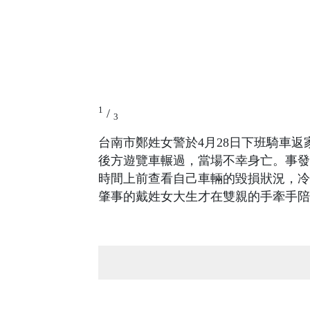
1
/
3
台南市鄭姓女警於4月28日下班騎車
後方遊覽車輾過，當場不幸身亡。事發
時間上前查看自己車輛的毀損狀況，冷
肇事的戴姓女大生才在雙親的手牽手陪