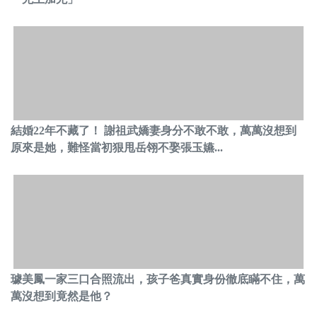
結婚22年不藏了！ 謝祖武嬌妻身分不敢不敢，萬萬沒想到
原來是她，難怪當初狠甩岳翎不娶張玉嬿...
璩美鳳一家三口合照流出，孩子爸真實身份徹底瞞不住，萬
萬沒想到竟然是他？