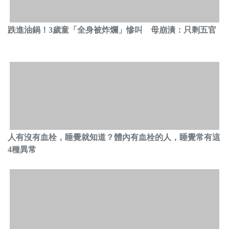
跌進油鍋！3歲童「全身被炸爛」慘叫 母崩潰：只剩五官
人有沒有血栓，睡覺就知道？體內有血栓的人，睡覺常有這
4種異常