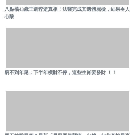
八點檔43歲王凱猝逝真相！法醫完成其遺體屍檢，結果令人
心酸
窮不到年尾，下半年橫財不停，這些生肖要發財 ！！