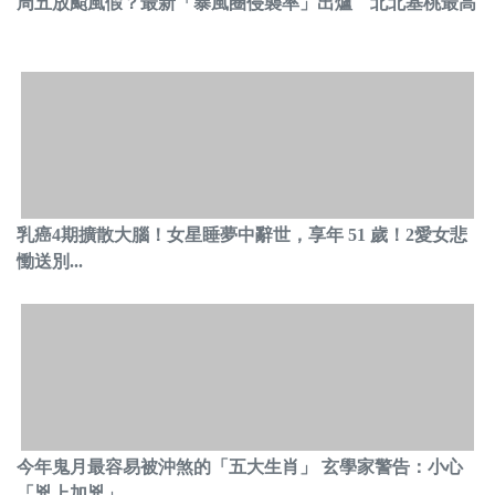
周五放颱風假？最新「暴風圈侵襲率」出爐 北北基桃最高
乳癌4期擴散大腦！女星睡夢中辭世，享年 51 歲！2愛女悲
慟送別...
今年鬼月最容易被沖煞的「五大生肖」 玄學家警告：小心
「兇上加兇」