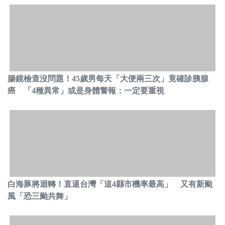
腸鏡檢查沒問題！45歲男每天「大便兩三次」竟確診胰腺
癌 「4種異常」或是身體警報：一定要重視
白海豚將迴轉！直逼台灣「這4縣市機率最高」 又有新颱
風「恐三颱共舞」