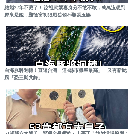
結婚22年不藏了！ 謝祖武嬌妻身分不敢不敢，萬萬沒想到
原來是她，難怪當初狠甩岳翎不娶張玉嬿...
白海豚將迴轉！直逼台灣「這4縣市機率最高」 又有新颱
風「恐三颱共舞」
53歲郁方大兒子「驚傳全身癱軟」出事了！她崩潰曝原因：