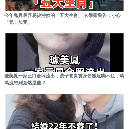
今年鬼月最容易被沖煞的「五大生肖」 玄學家警告：小心
「兇上加兇」
璩美鳳一家三口合照流出，孩子爸真實身份徹底瞞不住，萬
萬沒想到竟然是他？