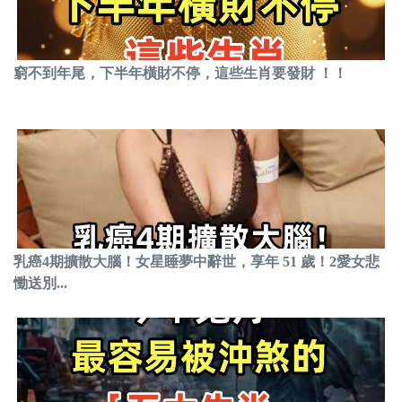
窮不到年尾，下半年橫財不停，這些生肖要發財 ！！
乳癌4期擴散大腦！女星睡夢中辭世，享年 51 歲！2愛女悲
慟送別...