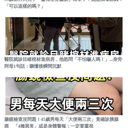
「可以這樣的嗎？」
醫院就診目睹棺材進病房，他怒問「不怕嚇人嗎！」...身旁
阿母1句話：聽懂後瞬間沉默
腸鏡檢查沒問題！45歲男每天「大便兩三次」竟確診胰腺
癌 「4種異常」或是身體警報：一定要重視