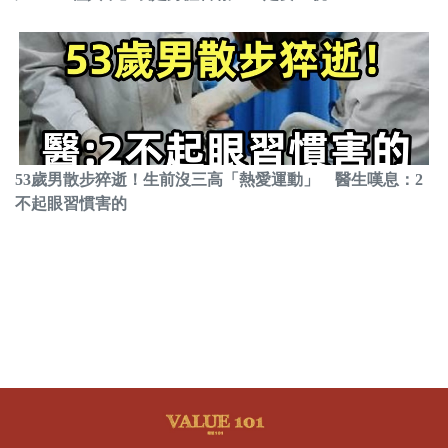
53歲男散步猝逝！生前沒三高「熱愛運動」 醫生嘆息：2
不起眼習慣害的