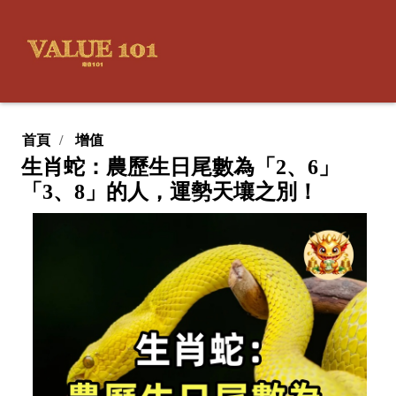
首頁
增值
生肖蛇：農歷生日尾數為「2、6」
「3、8」的人，運勢天壤之別！