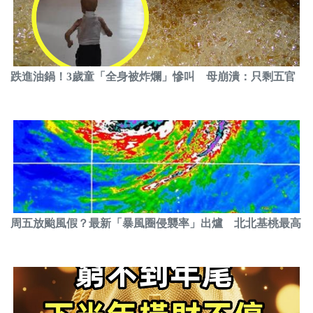
跌進油鍋！3歲童「全身被炸爛」慘叫 母崩潰：只剩五官
周五放颱風假？最新「暴風圈侵襲率」出爐 北北基桃最高