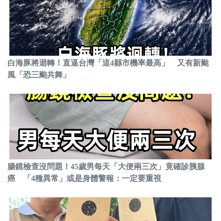
白海豚將迴轉！直逼台灣「這4縣市機率最高」 又有新颱
風「恐三颱共舞」
腸鏡檢查沒問題！45歲男每天「大便兩三次」竟確診胰腺
癌 「4種異常」或是身體警報：一定要重視