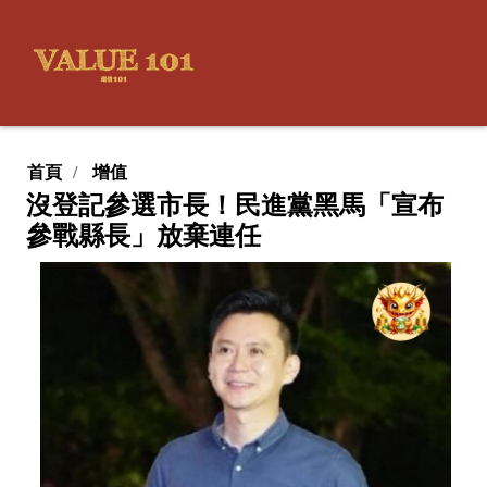
首頁
增值
沒登記參選市長！民進黨黑馬「宣布
參戰縣長」放棄連任