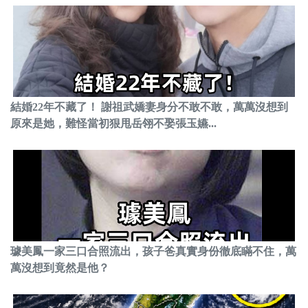
結婚22年不藏了！ 謝祖武嬌妻身分不敢不敢，萬萬沒想到
原來是她，難怪當初狠甩岳翎不娶張玉嬿...
璩美鳳一家三口合照流出，孩子爸真實身份徹底瞞不住，萬
萬沒想到竟然是他？