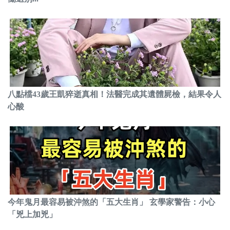
八點檔43歲王凱猝逝真相！法醫完成其遺體屍檢，結果令人
心酸
今年鬼月最容易被沖煞的「五大生肖」 玄學家警告：小心
「兇上加兇」