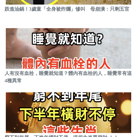
跌進油鍋！3歲童「全身被炸爛」慘叫 母崩潰：只剩五官
人有沒有血栓，睡覺就知道？體內有血栓的人，睡覺常有這
4種異常