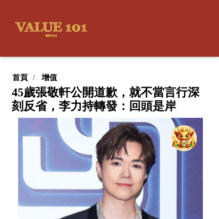
首頁
增值
45歲張敬軒公開道歉，就不當言行深
刻反省，李力持轉發：回頭是岸