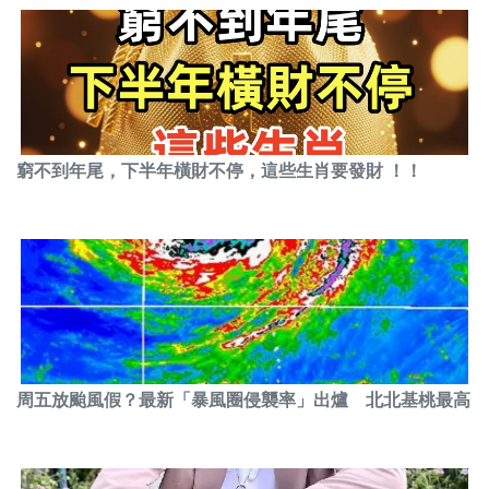
窮不到年尾，下半年橫財不停，這些生肖要發財 ！！
周五放颱風假？最新「暴風圈侵襲率」出爐 北北基桃最高