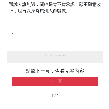
還說人誰無過，關鍵是肯不肯承認，願不願意改
正，坦言以身為廣州人而驕傲。
5
/
11
Advertisements
點擊下一頁，查看完整內容
下 一 頁
1 / 2