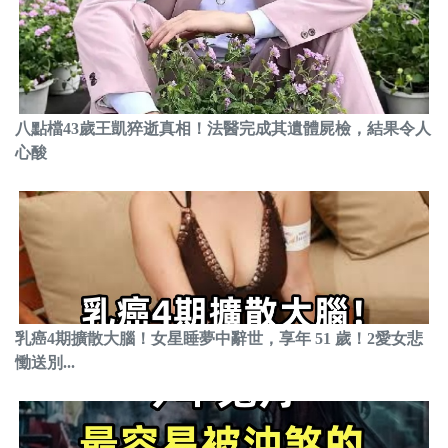
八點檔43歲王凱猝逝真相！法醫完成其遺體屍檢，結果令人
心酸
乳癌4期擴散大腦！女星睡夢中辭世，享年 51 歲！2愛女悲
慟送別...