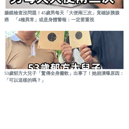
腸鏡檢查沒問題！45歲男每天「大便兩三次」竟確診胰腺
癌 「4種異常」或是身體警報：一定要重視
53歲郁方大兒子「驚傳全身癱軟」出事了！她崩潰曝原因：
「可以這樣的嗎？」