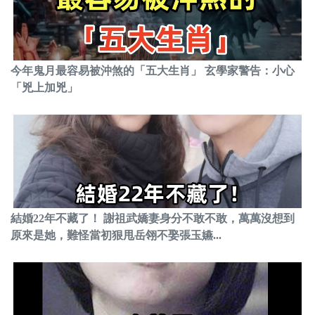
今年鬼月最容易被沖煞的「五大生肖」 玄學家警告：小心
「兇上加兇」
結婚22年不藏了！ 謝祖武嬌妻身分不敢不敢，萬萬沒想到
原來是她，難怪當初狠甩岳翎不娶張玉嬿...