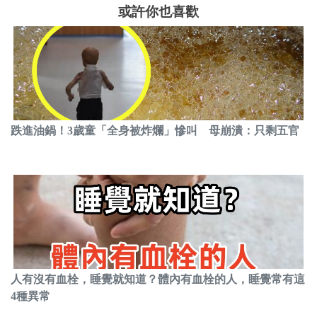
或許你也喜歡
跌進油鍋！3歲童「全身被炸爛」慘叫 母崩潰：只剩五官
人有沒有血栓，睡覺就知道？體內有血栓的人，睡覺常有這
4種異常