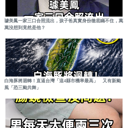
璩美鳳一家三口合照流出，孩子爸真實身份徹底瞞不住，萬
萬沒想到竟然是他？
白海豚將迴轉！直逼台灣「這4縣市機率最高」 又有新颱
風「恐三颱共舞」