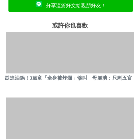
分享這篇好文給親朋好友！
或許你也喜歡
跌進油鍋！3歲童「全身被炸爛」慘叫 母崩潰：只剩五官