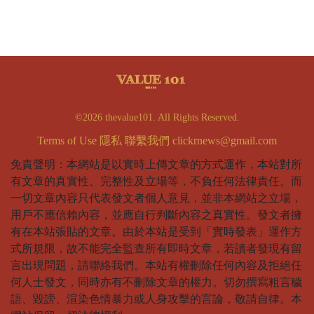
©2026 thevalue101. All Rights Reserved.
Terms of Use
隱私
聯繫我們
clickrnews@gmail.com
免責聲明：本網站是以實時上傳文章的方式運作，本站對所
有文章的真實性、完整性及立場等，不負任何法律責任。而
一切文章內容只代表發文者個人意見，並非本網站之立場，
用戶不應信賴內容，並應自行判斷內容之真實性。發文者擁
有在本站張貼的文章。由於本站是受到「實時發表」運作方
式所規限，故不能完全監查所有即時文章，若讀者發現有留
言出現問題，請聯絡我們。本站有權刪除任何內容及拒絕任
何人士發文，同時亦有不刪除文章的權力。切勿撰寫粗言穢
語、毀謗、渲染色情暴力或人身攻擊的言論，敬請自律。本