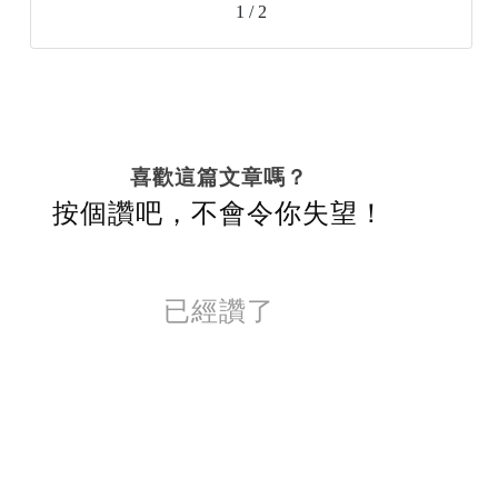
1 / 2
喜歡這篇文章嗎？
按個讚吧，不會令你失望！
已經讚了