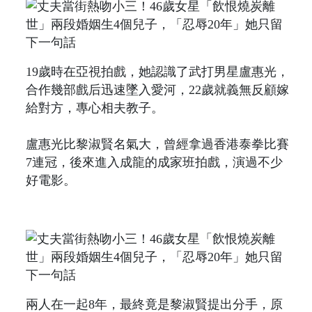
19歲時在亞視拍戲，她認識了武打男星盧惠光，
合作幾部戲后迅速墜入愛河，22歲就義無反顧嫁
給對方，專心相夫教子。
盧惠光比黎淑賢名氣大，曾經拿過香港泰拳比賽
7連冠，後來進入成龍的成家班拍戲，演過不少
好電影。
兩人在一起8年，最終竟是黎淑賢提出分手，原