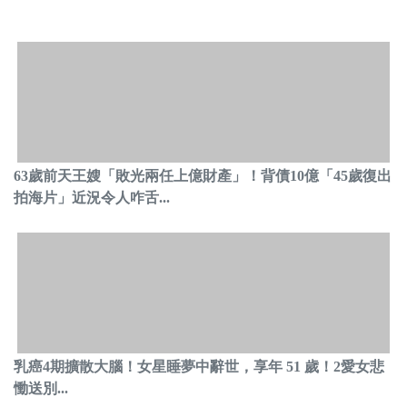
63歲前天王嫂「敗光兩任上億財產」！背債10億「45歲復出
拍海片」近況令人咋舌...
乳癌4期擴散大腦！女星睡夢中辭世，享年 51 歲！2愛女悲
慟送別...