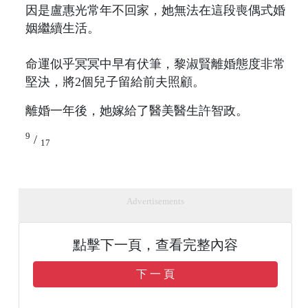
因是盧惠光常年不回家，她無法在這段喪偶式婚
姻繼續生活。
命運似乎冥冥中早有伏筆，黎淑賢離婚態度非常
堅決，將2個兒子留給前夫照顧。
離婚一年後，她嫁給了醫美醫生許智政。
9
/
17
Advertisements
點擊下一頁，查看完整內容
下 一 頁