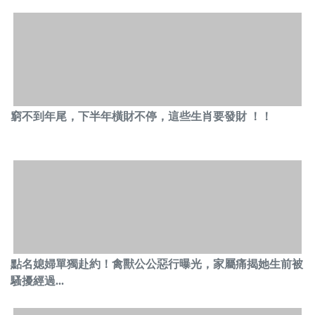
窮不到年尾，下半年橫財不停，這些生肖要發財 ！！
點名媳婦單獨赴約！禽獸公公惡行曝光，家屬痛揭她生前被
騷擾經過...