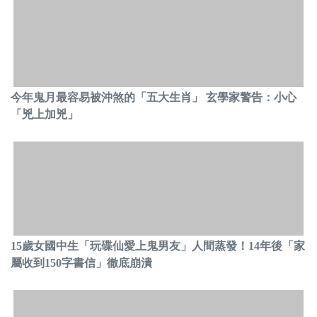
今年鬼月最容易被沖煞的「五大生肖」 玄學家警告：小心
「兇上加兇」
15歲女國中生「玩碟仙愛上鬼男友」人間蒸發！14年後「家
屬收到150字書信」徹底崩潰