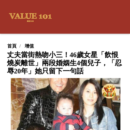
首頁
增值
丈夫當街熱吻小三！46歲女星「飲恨
燒炭離世」兩段婚姻生4個兒子，「忍
辱20年」她只留下一句話