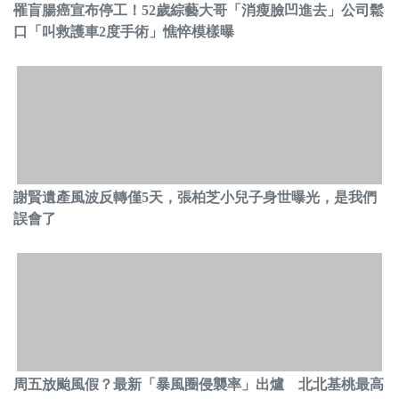
罹盲腸癌宣布停工！52歲綜藝大哥「消瘦臉凹進去」公司鬆
口「叫救護車2度手術」憔悴模樣曝
謝賢遺產風波反轉僅5天，張柏芝小兒子身世曝光，是我們
誤會了
周五放颱風假？最新「暴風圈侵襲率」出爐 北北基桃最高