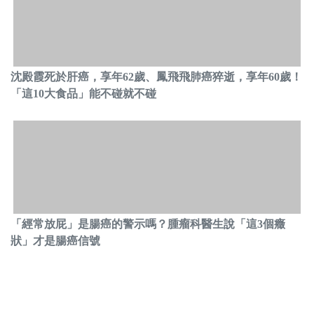
沈殿霞死於肝癌，享年62歲、鳳飛飛肺癌猝逝，享年60歲！
「這10大食品」能不碰就不碰
「經常放屁」是腸癌的警示嗎？腫瘤科醫生說「這3個癥
狀」才是腸癌信號