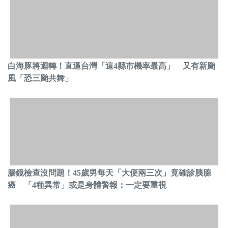
白海豚將迴轉！直逼台灣「這4縣市機率最高」 又有新颱
風「恐三颱共舞」
腸鏡檢查沒問題！45歲男每天「大便兩三次」竟確診胰腺
癌 「4種異常」或是身體警報：一定要重視