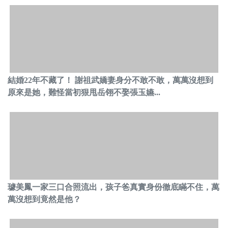
結婚22年不藏了！ 謝祖武嬌妻身分不敢不敢，萬萬沒想到
原來是她，難怪當初狠甩岳翎不娶張玉嬿...
璩美鳳一家三口合照流出，孩子爸真實身份徹底瞞不住，萬
萬沒想到竟然是他？