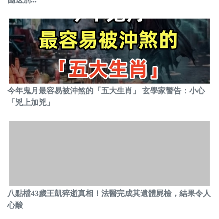
今年鬼月最容易被沖煞的「五大生肖」 玄學家警告：小心
「兇上加兇」
八點檔43歲王凱猝逝真相！法醫完成其遺體屍檢，結果令人
心酸