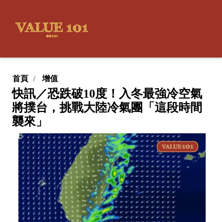
首頁
增值
快訊／恐跌破10度！入冬最強冷空氣
將撲台，挑戰大陸冷氣團「這段時間
襲來」