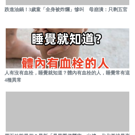
跌進油鍋！3歲童「全身被炸爛」慘叫 母崩潰：只剩五官
人有沒有血栓，睡覺就知道？體內有血栓的人，睡覺常有這
4種異常