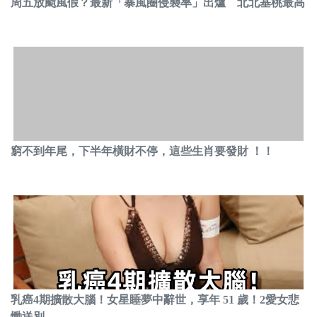
周五放颱風假？最新「暴風圈侵襲率」出爐 北北基桃最高
窮不到年尾，下半年橫財不停，這些生肖要發財 ！！
乳癌4期擴散大腦！女星睡夢中辭世，享年 51 歲！2愛女悲
慟送別...