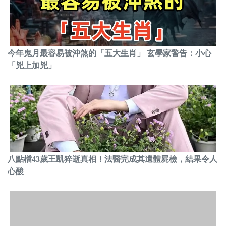
今年鬼月最容易被沖煞的「五大生肖」 玄學家警告：小心
「兇上加兇」
八點檔43歲王凱猝逝真相！法醫完成其遺體屍檢，結果令人
心酸