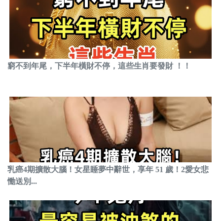
窮不到年尾，下半年橫財不停，這些生肖要發財 ！！
乳癌4期擴散大腦！女星睡夢中辭世，享年 51 歲！2愛女悲
慟送別...