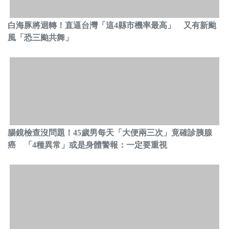
白海豚將迴轉！直逼台灣「這4縣市機率最高」 又有新颱
風「恐三颱共舞」
腸鏡檢查沒問題！45歲男每天「大便兩三次」竟確診胰腺
癌 「4種異常」或是身體警報：一定要重視