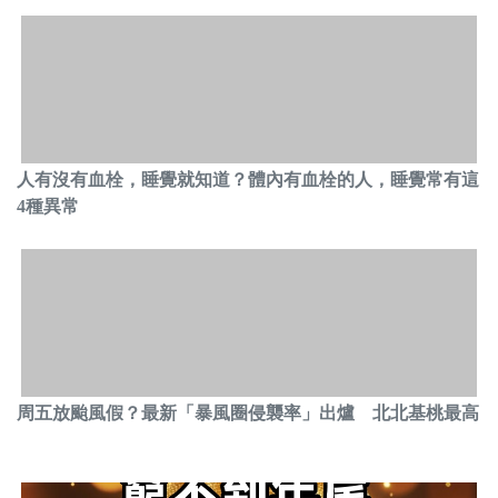
人有沒有血栓，睡覺就知道？體內有血栓的人，睡覺常有這
4種異常
周五放颱風假？最新「暴風圈侵襲率」出爐 北北基桃最高