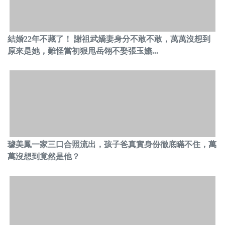
結婚22年不藏了！ 謝祖武嬌妻身分不敢不敢，萬萬沒想到
原來是她，難怪當初狠甩岳翎不娶張玉嬿...
璩美鳳一家三口合照流出，孩子爸真實身份徹底瞞不住，萬
萬沒想到竟然是他？