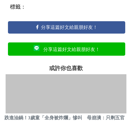
標籤：
分享這篇好文給親朋好友！
分享這篇好文給親朋好友！
或許你也喜歡
跌進油鍋！3歲童「全身被炸爛」慘叫 母崩潰：只剩五官