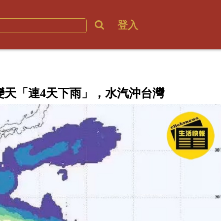
登入
變天「連4天下雨」，水汽沖台灣