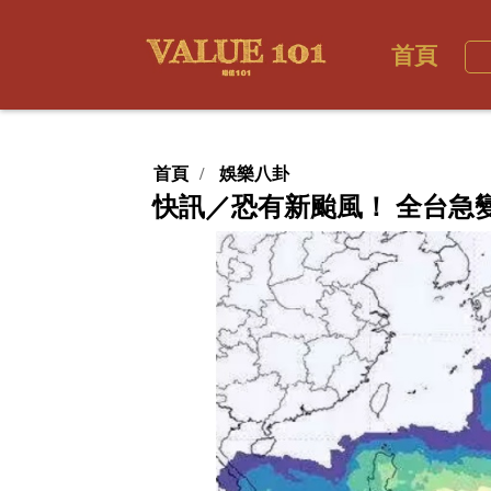
首頁
首頁
娛樂八卦
快訊／恐有新颱風！ 全台急