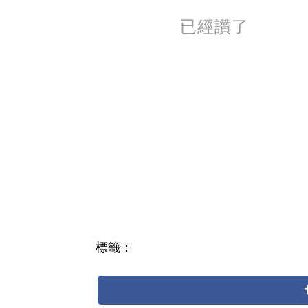
已經讚了
標籤：