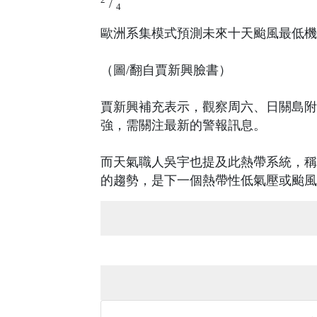
/
4
歐洲系集模式預測未來十天颱風最低機
（圖/翻自賈新興臉書）
賈新興補充表示，觀察周六、日關島附
強，需關注最新的警報訊息。
而天氣職人吳宇也提及此熱帶系統，稱
的趨勢，是下一個熱帶性低氣壓或颱風