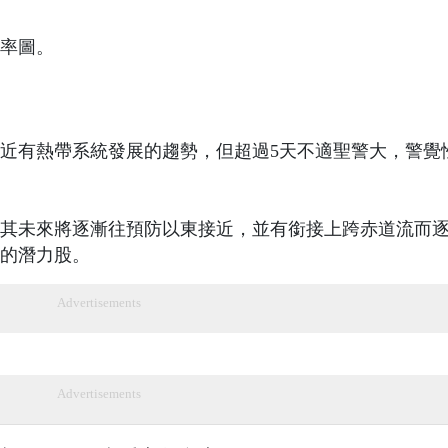
率圖。
近有熱帶系統發展的趨勢，但超過5天不適聖警大，警覺
其未來將逐漸往預防以東接近，並有銜接上跨赤道流而
的潛力股。
Advertisements
Advertisements