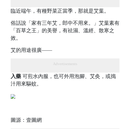
臨近端午，有種野菜正當季，那就是艾葉。
俗話說「家有三年艾，郎中不用來。」艾葉素有
「百草之王」的美譽，有祛濕、溫經、散寒之
效。
艾的用途很廣——
Advertisements
入藥
可煎水內服，也可外用泡腳、艾灸，或搗
汁用來驅蚊。
圖源：壹圖網