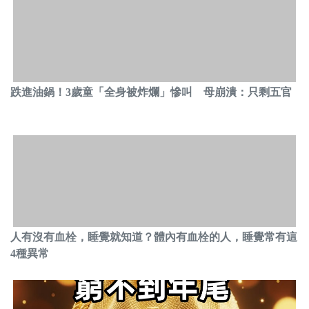
跌進油鍋！3歲童「全身被炸爛」慘叫 母崩潰：只剩五官
人有沒有血栓，睡覺就知道？體內有血栓的人，睡覺常有這
4種異常