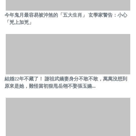
今年鬼月最容易被沖煞的「五大生肖」 玄學家警告：小心
「兇上加兇」
結婚22年不藏了！ 謝祖武嬌妻身分不敢不敢，萬萬沒想到
原來是她，難怪當初狠甩岳翎不娶張玉嬿...