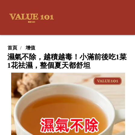
首頁
增值
濕氣不除，越積越毒！小滿前後吃1菜
1花祛濕，整個夏天都舒坦