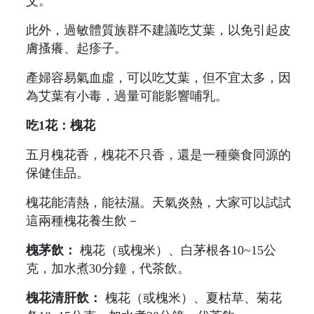
艾。
此外，過敏體質族群不建議吃艾葉，以免引起皮
膚搔癢、起疹子。
產婦容易氣血虛，可以吃艾葉，但不宜太多，因
為艾葉有小毒，過量可能影響哺乳。
吃1花：槐花
五月槐花香，槐花不只香，還是一種藥食同源的
保健佳品。
槐花能清熱，能祛濕。天氣炎熱，大家可以試試
這兩種槐花養生飲－
槐茅飲：
槐花（或槐米）、白茅根各10~15公
克，加水煮30分鐘，代茶飲。
槐花清肝飲：
槐花（或槐米）、夏枯草、菊花