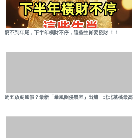
窮不到年尾，下半年橫財不停，這些生肖要發財 ！！
周五放颱風假？最新「暴風圈侵襲率」出爐 北北基桃最高