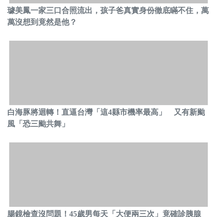
璩美鳳一家三口合照流出，孩子爸真實身份徹底瞞不住，萬
萬沒想到竟然是他？
白海豚將迴轉！直逼台灣「這4縣市機率最高」 又有新颱
風「恐三颱共舞」
腸鏡檢查沒問題！45歲男每天「大便兩三次」竟確診胰腺