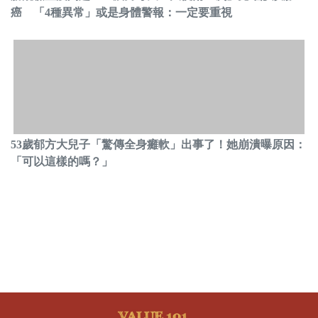
癌 「4種異常」或是身體警報：一定要重視
53歲郁方大兒子「驚傳全身癱軟」出事了！她崩潰曝原因：
「可以這樣的嗎？」