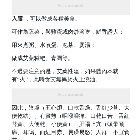
Advertisements
入膳
，可以做成各種美食。
可作為蔬菜，與雞蛋或肉炒著吃，鮮香誘人；
用來煮粥、水煮蛋、泡茶、煲湯；
做成艾葉糍粑、青團等。
不過要注意的是，艾葉性溫，如果體內本就
有“火”，此時食艾無異於火上澆油。
Advertisements
因此，陰虛（五心煩、口乾舌燥、舌紅少苔、大
便乾結）、有實熱（咽喉腫痛、口乾口苦、舌紅
苔黃、大便乾、小便黃）、肝陽上亢（頭暈頭
痛、耳鳴、面紅目赤、易躁易怒）人群，不宜食