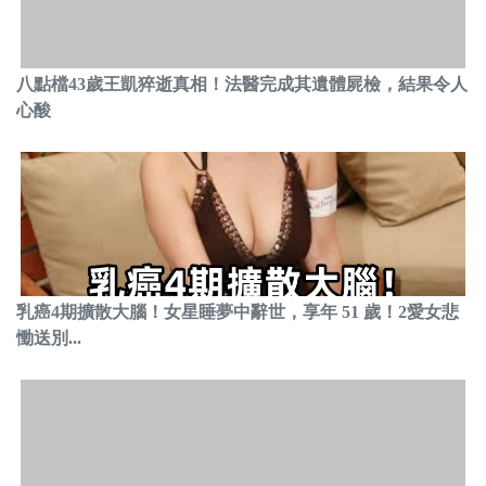
八點檔43歲王凱猝逝真相！法醫完成其遺體屍檢，結果令人
心酸
乳癌4期擴散大腦！女星睡夢中辭世，享年 51 歲！2愛女悲
慟送別...