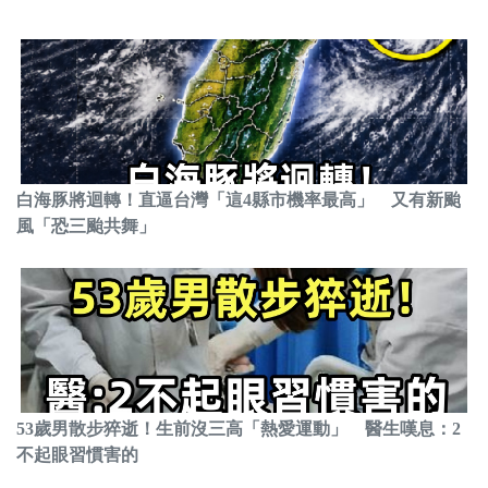
白海豚將迴轉！直逼台灣「這4縣市機率最高」 又有新颱
風「恐三颱共舞」
53歲男散步猝逝！生前沒三高「熱愛運動」 醫生嘆息：2
不起眼習慣害的