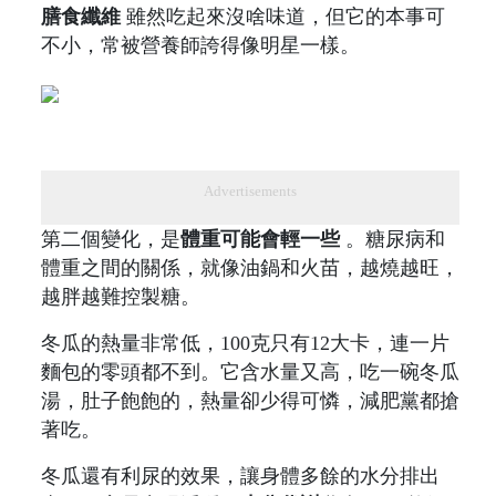
膳食纖維
雖然吃起來沒啥味道，但它的本事可
不小，常被營養師誇得像明星一樣。
Advertisements
第二個變化，是
體重可能會輕一些
。糖尿病和
體重之間的關係，就像油鍋和火苗，越燒越旺，
越胖越難控製糖。
冬瓜的熱量非常低，100克只有12大卡，連一片
麵包的零頭都不到。它含水量又高，吃一碗冬瓜
湯，肚子飽飽的，熱量卻少得可憐，減肥黨都搶
著吃。
冬瓜還有利尿的效果，讓身體多餘的水分排出