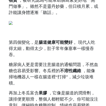
物質
，被研究認為可能幫助胰島素更好地「開
門做事」。雖然不是靈丹妙藥，但日積月累，或
許能讓身體逐漸「聽話」。
第四個變化，是
腸道健康可能變好
。現代人吃
得太細，動得太少，肚子常年像塞車一樣慢吞
吞。
糖尿病人更是需要注意腸道的通暢問題，不然血
糖也容易受影響。冬瓜裡的
不溶性纖維
，能像
掃地機器人一樣在腸道裡“打掃”，減少垃圾堆
積。
再加上冬瓜富含
果膠
，它像是腸道的潤滑劑，
讓排便更順滑，整個人都輕鬆不少。你可能沒注
意到，便秘時血糖難控制，情緒也容易變差。