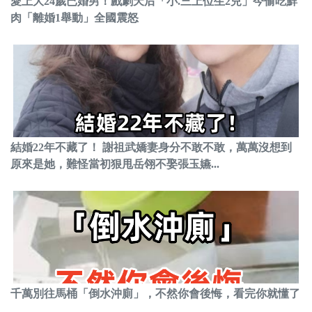
愛上大24歲已婚男！戲劇天后「小.三上位生2兒」今偷吃鮮
肉「離婚1舉動」全國震怒
結婚22年不藏了！ 謝祖武嬌妻身分不敢不敢，萬萬沒想到
原來是她，難怪當初狠甩岳翎不娶張玉嬿...
千萬別往馬桶「倒水沖廁」，不然你會後悔，看完你就懂了