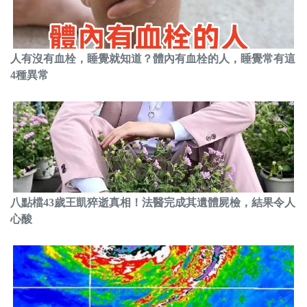
人有沒有血栓，睡覺就知道？體內有血栓的人，睡覺常有這
4種異常
八點檔43歲王凱猝逝真相！法醫完成其遺體屍檢，結果令人
心酸