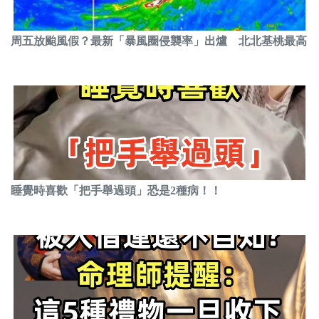
周五放颱風假？最新「暴風圈侵襲率」出爐 北北基桃最高
睡覺時喜歡「把手舉過頭」恐是2種病！！