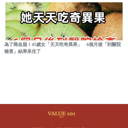
為了降血脂！45歲女「天天吃奇異果」 6個月後「到醫院
檢查」結果呆住了