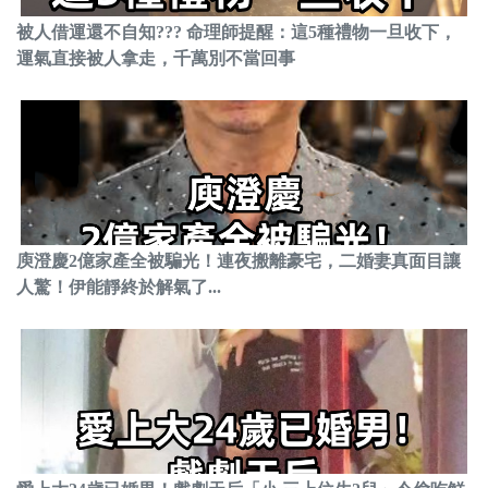
被人借運還不自知??? 命理師提醒：這5種禮物一旦收下，
運氣直接被人拿走，千萬別不當回事
庾澄慶2億家產全被騙光！連夜搬離豪宅，二婚妻真面目讓
人驚！伊能靜終於解氣了...