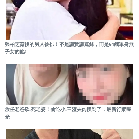
張柏芝背後的男人被扒！不是謝賢謝霆鋒，而是64歲單身無
子女的他!
放任老爸砍.死老婆！偷吃小.三渣夫肉搜到了，最新行蹤曝
光