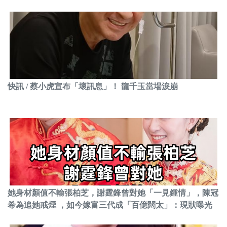
快訊 / 蔡小虎宣布「壞訊息」！ 龍千玉當場淚崩
她身材顏值不輸張柏芝，謝霆鋒曾對她「一見鍾情」，陳冠
希為追她戒煙 ，如今嫁富三代成「百億闊太」：現狀曝光