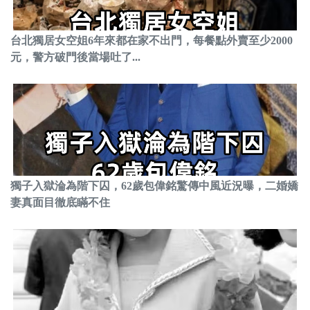
台北獨居女空姐6年來都在家不出門，每餐點外賣至少2000
元，警方破門後當場吐了...
獨子入獄淪為階下囚，62歲包偉銘驚傳中風近況曝，二婚嬌
妻真面目徹底瞞不住