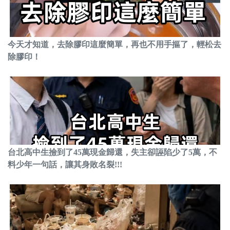
今天才知道，去除膠印這麼簡單，再也不用手摳了，輕松去
除膠印！
台北高中生撿到了45萬現金歸還，失主卻誣陷少了5萬，不
料少年一句話，讓其身敗名裂!!!