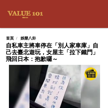
首頁
娛樂八卦
自私車主將車停在「別人家車庫」自
己去臺北遊玩，女屋主「拉下鐵門」
飛回日本：抱歉囉～