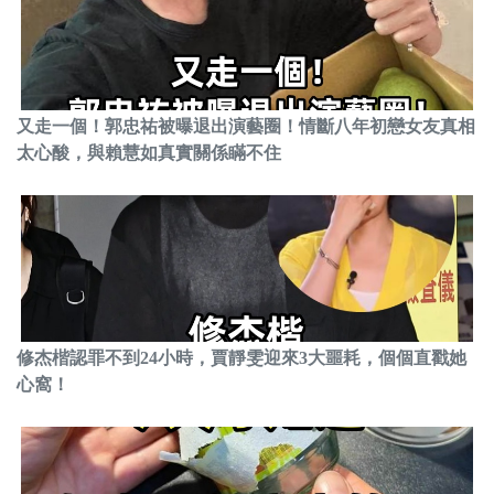
又走一個！郭忠祐被曝退出演藝圈！情斷八年初戀女友真相
太心酸，與賴慧如真實關係瞞不住
修杰楷認罪不到24小時，賈靜雯迎來3大噩耗，個個直戳她
心窩！