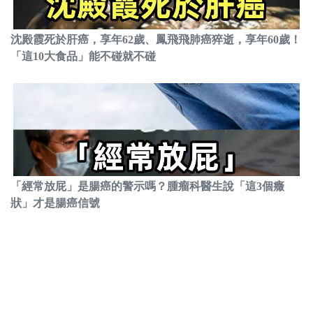
沈殿霞死於肝癌，享年62歲、鳳飛飛肺癌猝逝，享年60歲！
「這10大食品」能不碰就不碰
「經常放屁」是腸癌的警示嗎？腫瘤科醫生說「這3個癥
狀」才是腸癌信號