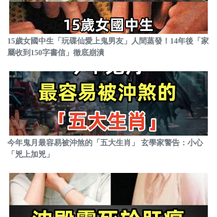
15歲女國中生「玩碟仙愛上鬼男友」人間蒸發！14年後「家
屬收到150字書信」徹底崩潰
今年鬼月最容易被沖煞的「五大生肖」 玄學家警告：小心
「兇上加兇」