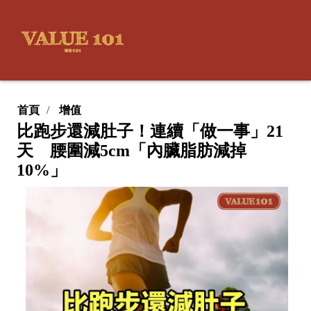
首頁
增值
比跑步還減肚子！連續「做一事」21
天 腰圍減5cm「內臟脂肪減掉
10%」