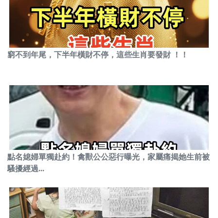
窮不到年尾，下半年橫財不停，這些生肖要發財 ！！
點名媳婦單獨赴約！禽獸公公惡行曝光，家屬痛揭她生前被
騷擾經過...