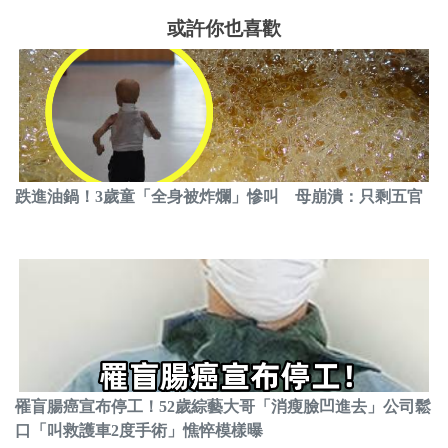
或許你也喜歡
跌進油鍋！3歲童「全身被炸爛」慘叫 母崩潰：只剩五官
罹盲腸癌宣布停工！52歲綜藝大哥「消瘦臉凹進去」公司鬆
口「叫救護車2度手術」憔悴模樣曝