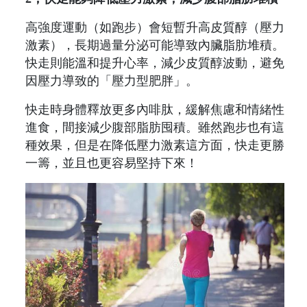
高強度運動（如跑步）會短暫升高皮質醇（壓力
激素），長期過量分泌可能導致內臟脂肪堆積。
快走則能溫和提升心率，減少皮質醇波動，避免
因壓力導致的「壓力型肥胖」。
快走時身體釋放更多內啡肽，緩解焦慮和情緒性
進食，間接減少腹部脂肪囤積。雖然跑步也有這
種效果，但是在降低壓力激素這方面，快走更勝
一籌，並且也更容易堅持下來！