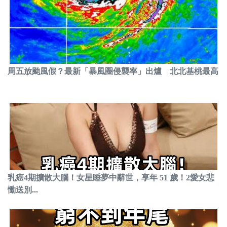
周五放颱風假？最新「暴風圈侵襲率」出爐 北北基桃最高
乳癌4期擴散大腦！女星睡夢中辭世，享年 51 歲！2愛女悲
慟送別...