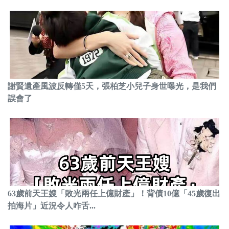
謝賢遺產風波反轉僅5天，張柏芝小兒子身世曝光，是我們
誤會了
63歲前天王嫂「敗光兩任上億財產」！背債10億「45歲復出
拍海片」近況令人咋舌...