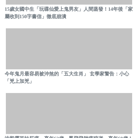
15歲女國中生「玩碟仙愛上鬼男友」人間蒸發！14年後「家
屬收到150字書信」徹底崩潰
今年鬼月最容易被沖煞的「五大生肖」 玄學家警告：小心
「兇上加兇」