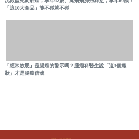
沈殿霞死於肝癌，享年62歲、鳳飛飛肺癌猝逝，享年60歲！
「這10大食品」能不碰就不碰
「經常放屁」是腸癌的警示嗎？腫瘤科醫生說「這3個癥
狀」才是腸癌信號