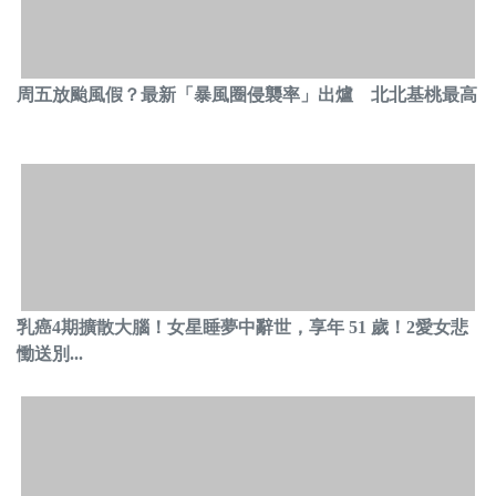
周五放颱風假？最新「暴風圈侵襲率」出爐 北北基桃最高
乳癌4期擴散大腦！女星睡夢中辭世，享年 51 歲！2愛女悲
慟送別...