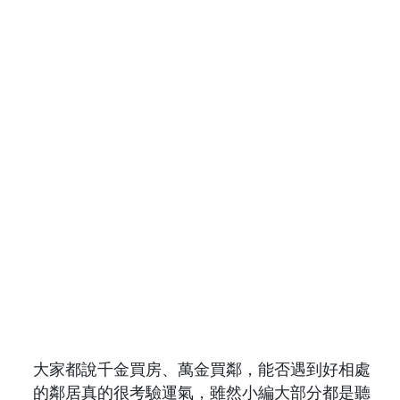
大家都說千金買房、萬金買鄰，能否遇到好相處
的鄰居真的很考驗運氣，雖然小編大部分都是聽