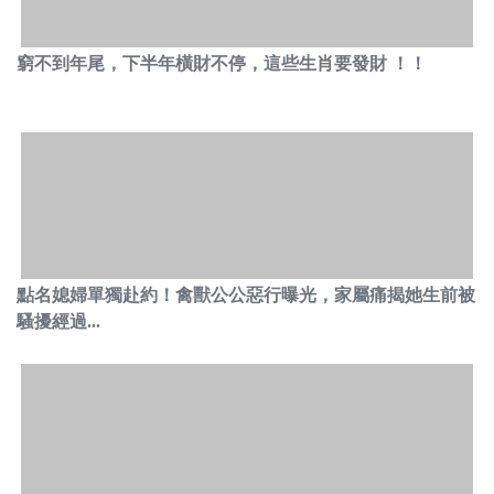
窮不到年尾，下半年橫財不停，這些生肖要發財 ！！
點名媳婦單獨赴約！禽獸公公惡行曝光，家屬痛揭她生前被
騷擾經過...