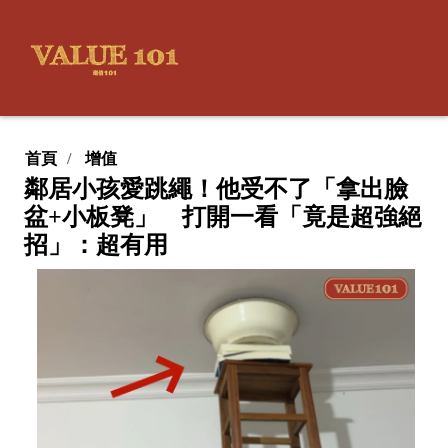
首頁
增值
鄰居小孩愛跳繩！他受不了「拿出臉
盆+小板凳」 打開一看「竟是超強絕
招」：超有用