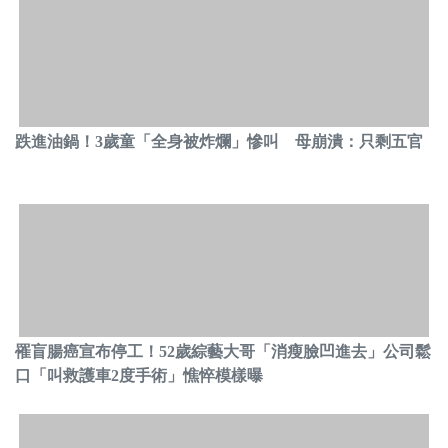
跌進油鍋！3歲童「全身被炸爛」慘叫 母崩潰：只剩五官
罹盲腸癌宣布停工！52歲綜藝大哥「消瘦臉凹進去」公司鬆
口「叫救護車2度手術」憔悴模樣曝