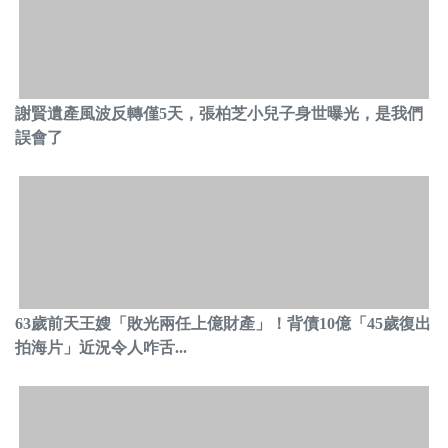
謝賢遺產風波反轉僅5天，張柏芝小兒子身世曝光，是我們
誤會了
63歲前天王嫂「敗光兩任上億財產」！背債10億「45歲復出
拍海片」近況令人咋舌...