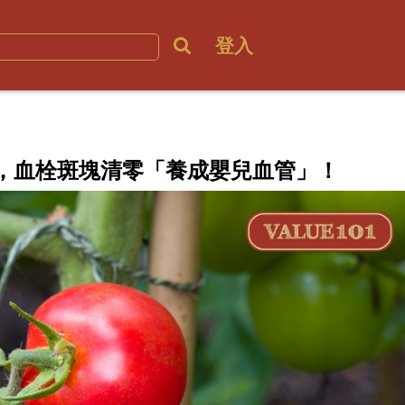
登入
，血栓斑塊清零「養成嬰兒血管」！