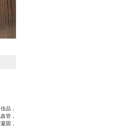
療佳品，
化血管，
度凝固，