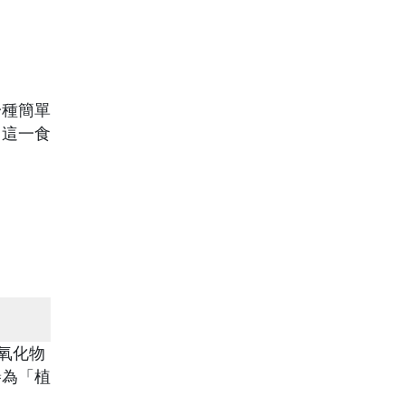
一種簡單
了這一食
氧化物
譽為「植