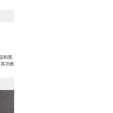
茄和黑
使其功效