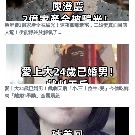
庾澄慶2億家產全被騙光！連夜搬離豪宅，二婚妻真面目讓
人驚！伊能靜終於解氣了...
愛上大24歲已婚男！戲劇天后「小.三上位生2兒」今偷吃鮮
肉「離婚1舉動」全國震怒