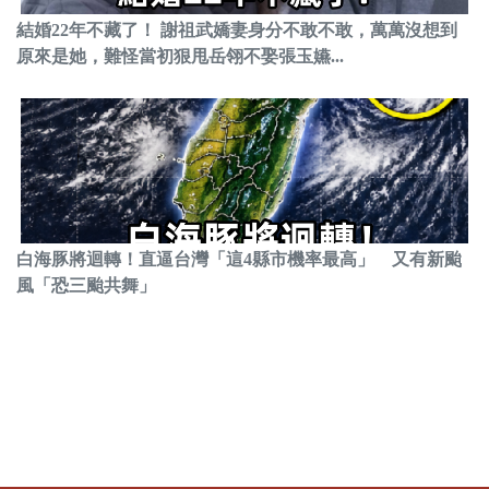
結婚22年不藏了！ 謝祖武嬌妻身分不敢不敢，萬萬沒想到
原來是她，難怪當初狠甩岳翎不娶張玉嬿...
白海豚將迴轉！直逼台灣「這4縣市機率最高」 又有新颱
風「恐三颱共舞」