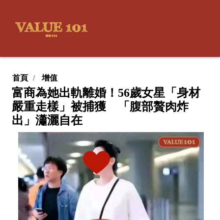
首頁
增值
富商為她出軌離婚！56歲女星「身材
嚴重走樣」被捕獲 「腹部贅肉炸
出」瀟灑自在