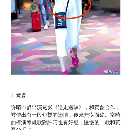
1. 黃磊
許晴21歲出演電影《邊走邊唱》，和黃磊合作，
被傳出有一段短暫的戀情，後來無疾而終。當時
的導演陳凱歌對許晴也有好感，慢慢的，就和黃
磊分手了。