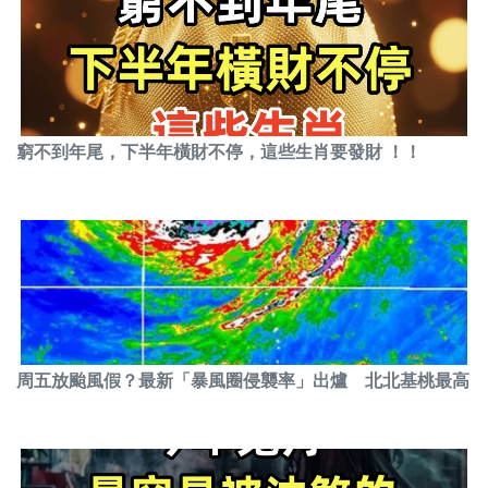
窮不到年尾，下半年橫財不停，這些生肖要發財 ！！
周五放颱風假？最新「暴風圈侵襲率」出爐 北北基桃最高