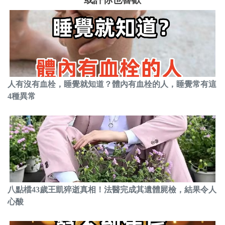
人有沒有血栓，睡覺就知道？體內有血栓的人，睡覺常有這
4種異常
八點檔43歲王凱猝逝真相！法醫完成其遺體屍檢，結果令人
心酸