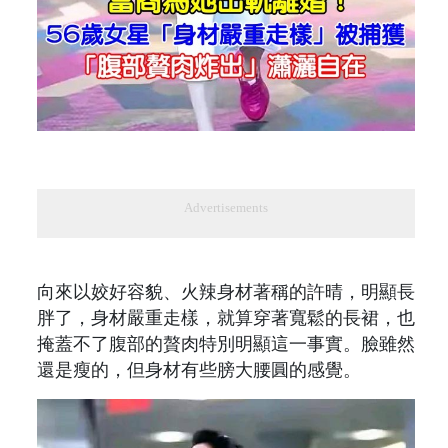
Advertisements
向來以姣好容貌、火辣身材著稱的許晴，明顯長
胖了，身材嚴重走樣，就算穿著寬鬆的長裙，也
掩蓋不了腹部的贅肉特別明顯這一事實。臉雖然
還是瘦的，但身材有些膀大腰圓的感覺。