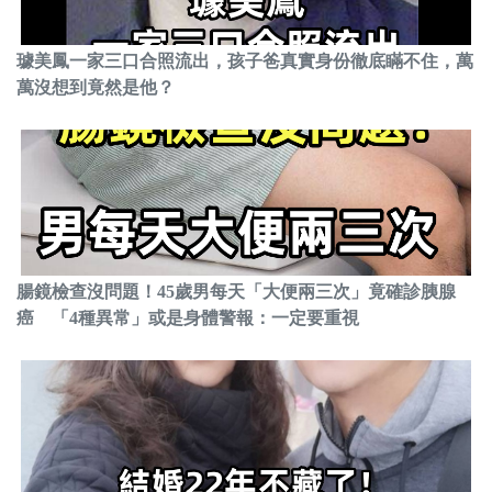
璩美鳳一家三口合照流出，孩子爸真實身份徹底瞞不住，萬
萬沒想到竟然是他？
腸鏡檢查沒問題！45歲男每天「大便兩三次」竟確診胰腺
癌 「4種異常」或是身體警報：一定要重視