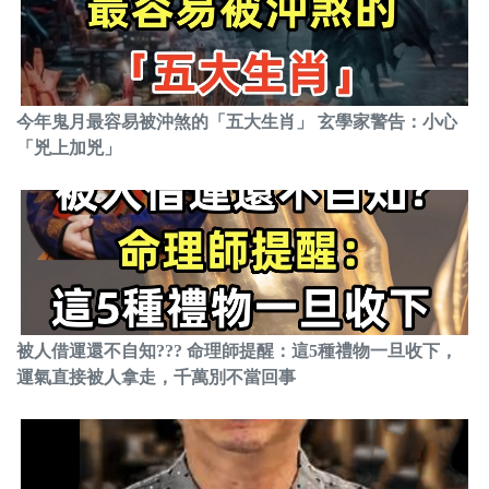
今年鬼月最容易被沖煞的「五大生肖」 玄學家警告：小心
「兇上加兇」
被人借運還不自知??? 命理師提醒：這5種禮物一旦收下，
運氣直接被人拿走，千萬別不當回事