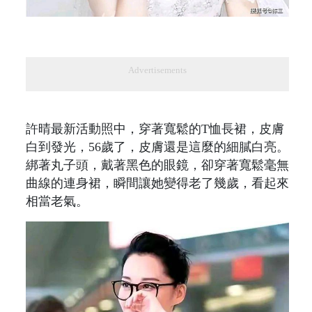
Advertisements
許晴最新活動照中，穿著寬鬆的T恤長裙，皮膚
白到發光，56歲了，皮膚還是這麼的細膩白亮。
綁著丸子頭，戴著黑色的眼鏡，卻穿著寬鬆毫無
曲線的連身裙，瞬間讓她變得老了幾歲，看起來
相當老氣。