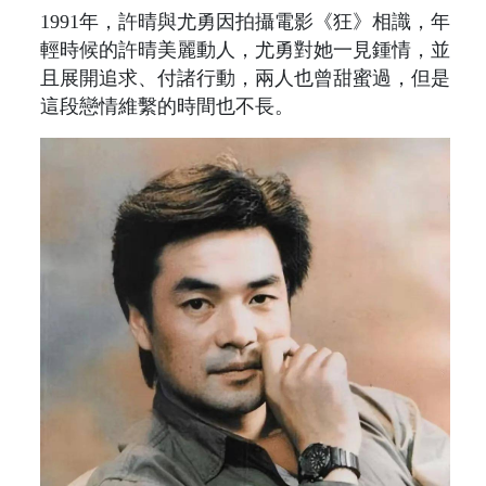
1991年，許晴與尤勇因拍攝電影《狂》相識，年
輕時候的許晴美麗動人，尤勇對她一見鍾情，並
且展開追求、付諸行動，兩人也曾甜蜜過，但是
這段戀情維繫的時間也不長。