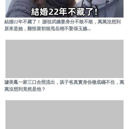
結婚22年不藏了！ 謝祖武嬌妻身分不敢不敢，萬萬沒想到
原來是她，難怪當初狠甩岳翎不娶張玉嬿...
璩美鳳一家三口合照流出，孩子爸真實身份徹底瞞不住，萬
萬沒想到竟然是他？