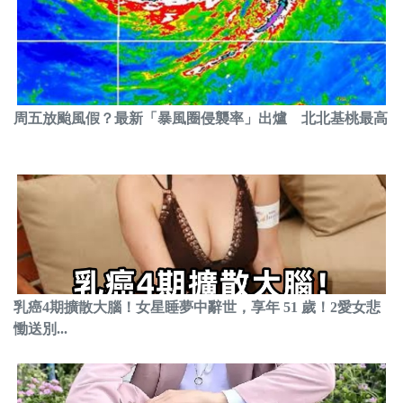
周五放颱風假？最新「暴風圈侵襲率」出爐 北北基桃最高
乳癌4期擴散大腦！女星睡夢中辭世，享年 51 歲！2愛女悲
慟送別...