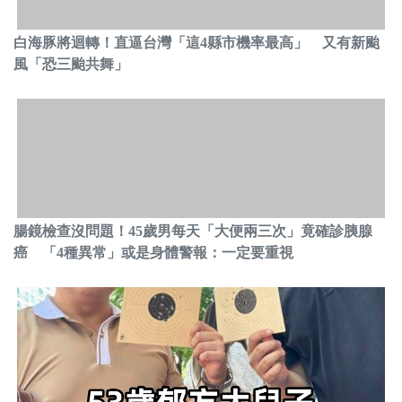
白海豚將迴轉！直逼台灣「這4縣市機率最高」 又有新颱
風「恐三颱共舞」
腸鏡檢查沒問題！45歲男每天「大便兩三次」竟確診胰腺
癌 「4種異常」或是身體警報：一定要重視