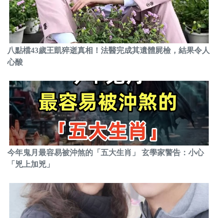
八點檔43歲王凱猝逝真相！法醫完成其遺體屍檢，結果令人
心酸
今年鬼月最容易被沖煞的「五大生肖」 玄學家警告：小心
「兇上加兇」