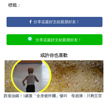
標籤：
分享這篇好文給親朋好友！
分享這篇好文給親朋好友！
或許你也喜歡
跌進油鍋！3歲童「全身被炸爛」慘叫 母崩潰：只剩五官