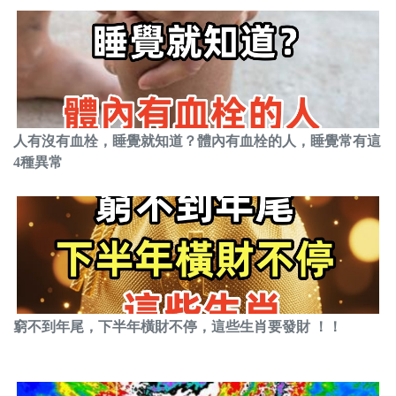
人有沒有血栓，睡覺就知道？體內有血栓的人，睡覺常有這
4種異常
窮不到年尾，下半年橫財不停，這些生肖要發財 ！！