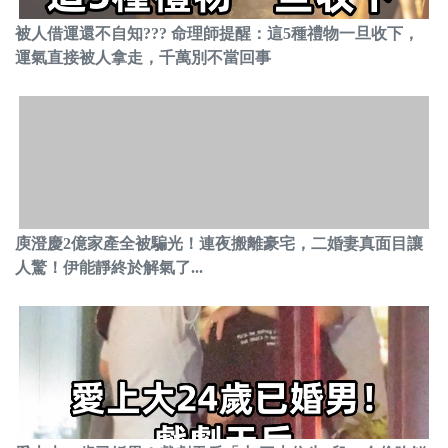
被人借運還不自知??? 命理師提醒：這5種禮物一旦收下，
運氣直接被人拿走，千萬別不當回事
庾澄慶2億家產全被騙光！連夜搬離豪宅，二婚妻真面目讓
人驚！伊能靜終於解氣了...