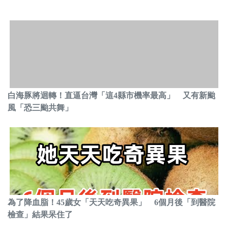
白海豚將迴轉！直逼台灣「這4縣市機率最高」 又有新颱
風「恐三颱共舞」
為了降血脂！45歲女「天天吃奇異果」 6個月後「到醫院
檢查」結果呆住了