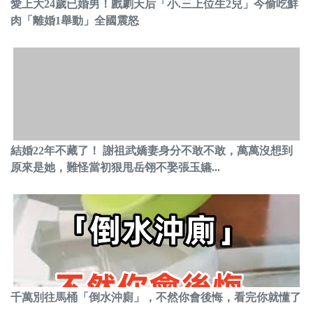
愛上大24歲已婚男！戲劇天后「小.三上位生2兒」今偷吃鮮
肉「離婚1舉動」全國震怒
結婚22年不藏了！ 謝祖武嬌妻身分不敢不敢，萬萬沒想到
原來是她，難怪當初狠甩岳翎不娶張玉嬿...
千萬別往馬桶「倒水沖廁」，不然你會後悔，看完你就懂了