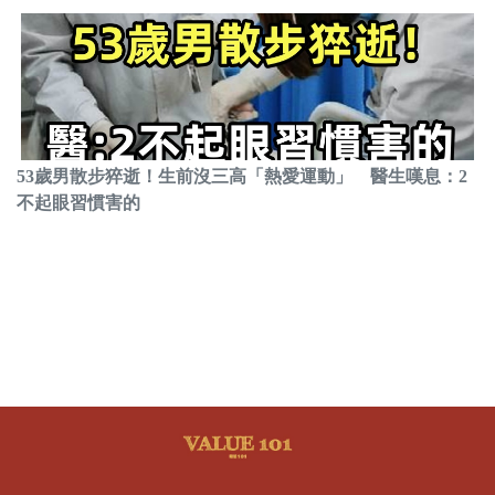
53歲男散步猝逝！生前沒三高「熱愛運動」 醫生嘆息：2
不起眼習慣害的