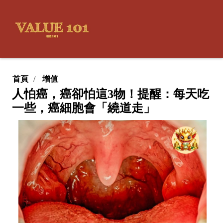
首頁
增值
人怕癌，癌卻怕這3物！提醒：每天吃
一些，癌細胞會「繞道走」