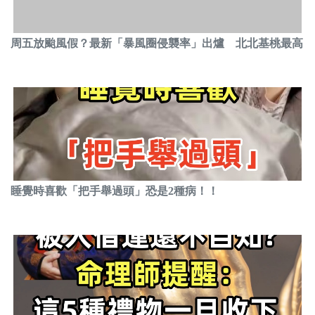
周五放颱風假？最新「暴風圈侵襲率」出爐 北北基桃最高
睡覺時喜歡「把手舉過頭」恐是2種病！！