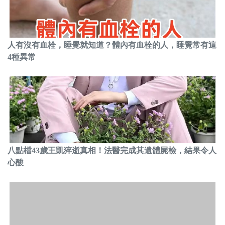
人有沒有血栓，睡覺就知道？體內有血栓的人，睡覺常有這
4種異常
八點檔43歲王凱猝逝真相！法醫完成其遺體屍檢，結果令人
心酸