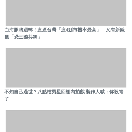
白海豚將迴轉！直逼台灣「這4縣市機率最高」 又有新颱
風「恐三颱共舞」
不知自己過世？八點檔男星回棚內拍戲 製作人喊：你殺青
了