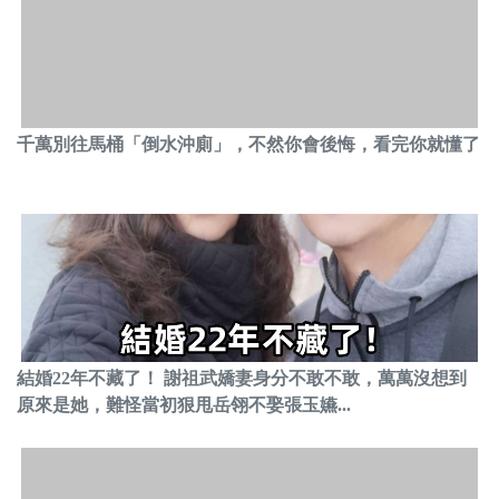
千萬別往馬桶「倒水沖廁」，不然你會後悔，看完你就懂了
結婚22年不藏了！ 謝祖武嬌妻身分不敢不敢，萬萬沒想到
原來是她，難怪當初狠甩岳翎不娶張玉嬿...