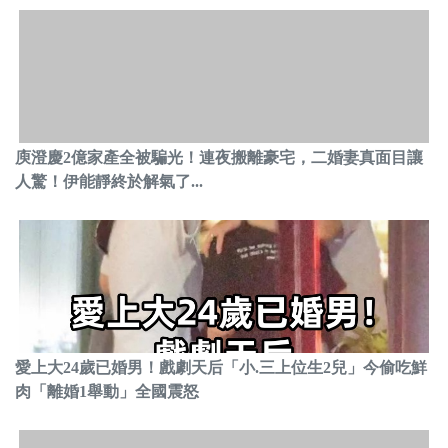
庾澄慶2億家產全被騙光！連夜搬離豪宅，二婚妻真面目讓
人驚！伊能靜終於解氣了...
愛上大24歲已婚男！戲劇天后「小.三上位生2兒」今偷吃鮮
肉「離婚1舉動」全國震怒