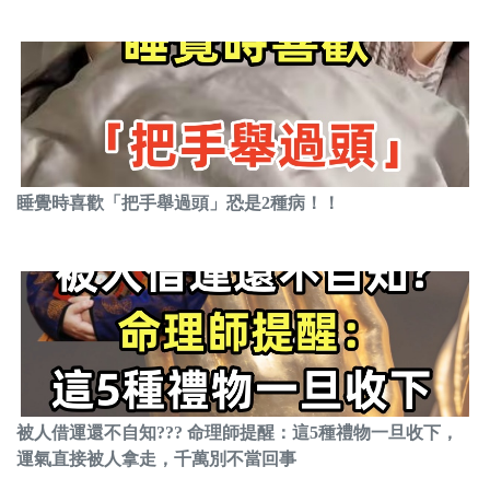
睡覺時喜歡「把手舉過頭」恐是2種病！！
被人借運還不自知??? 命理師提醒：這5種禮物一旦收下，
運氣直接被人拿走，千萬別不當回事