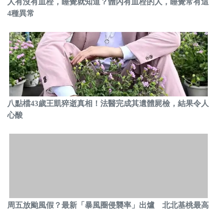
人有沒有血栓，睡覺就知道？體內有血栓的人，睡覺常有這
4種異常
八點檔43歲王凱猝逝真相！法醫完成其遺體屍檢，結果令人
心酸
周五放颱風假？最新「暴風圈侵襲率」出爐 北北基桃最高