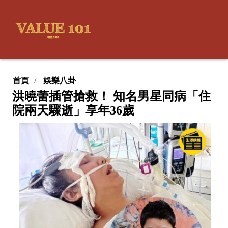
首頁
娛樂八卦
洪曉蕾插管搶救！ 知名男星同病「住
院兩天驟逝」享年36歲