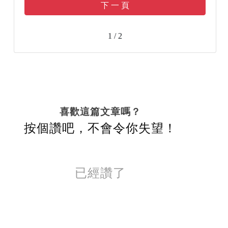
下 一 頁
1 / 2
喜歡這篇文章嗎？
按個讚吧，不會令你失望！
已經讚了