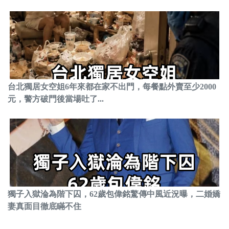
台北獨居女空姐6年來都在家不出門，每餐點外賣至少2000
元，警方破門後當場吐了...
獨子入獄淪為階下囚，62歲包偉銘驚傳中風近況曝，二婚嬌
妻真面目徹底瞞不住