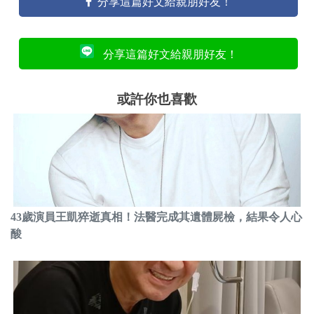
分享這篇好文給親朋好友！
分享這篇好文給親朋好友！
或許你也喜歡
43歲演員王凱猝逝真相！法醫完成其遺體屍檢，結果令人心
酸