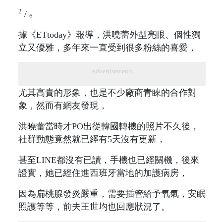
2
/
6
據《ETtoday》報導，洪曉蕾外型亮眼、個性獨
立又優雅，多年來一直受到很多粉絲的喜愛，
Advertisements
尤其高貴的形象，也是不少廠商青睞的合作對
象，然而有網友發現，
洪曉蕾當時才PO出從韓國轉機的照片不久後，
社群動態竟然就已經有5天沒有更新，
甚至LINE都沒有已讀，手機也已經關機，後來
證實，她已經住進西班牙當地的加護病房，
因為扁桃腺發炎嚴重，需要插管給予氧氣，安眠
照護等等，前夫王世均也回應狀況了。