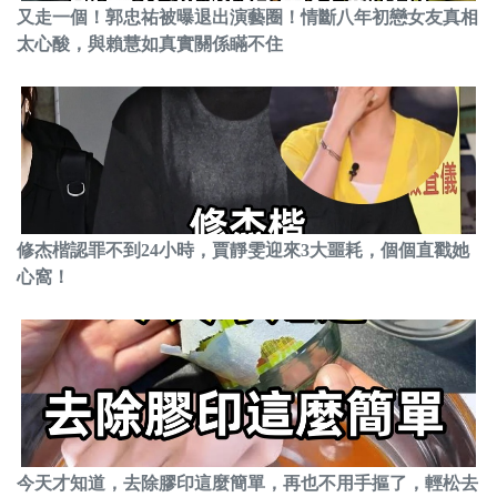
又走一個！郭忠祐被曝退出演藝圈！情斷八年初戀女友真相
太心酸，與賴慧如真實關係瞞不住
修杰楷認罪不到24小時，賈靜雯迎來3大噩耗，個個直戳她
心窩！
今天才知道，去除膠印這麼簡單，再也不用手摳了，輕松去