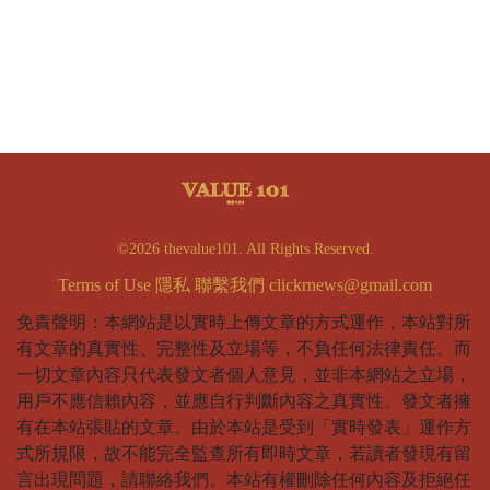
©2026 thevalue101. All Rights Reserved.
Terms of Use
隱私
聯繫我們
clickrnews@gmail.com
免責聲明：本網站是以實時上傳文章的方式運作，本站對所
有文章的真實性、完整性及立場等，不負任何法律責任。而
一切文章內容只代表發文者個人意見，並非本網站之立場，
用戶不應信賴內容，並應自行判斷內容之真實性。發文者擁
有在本站張貼的文章。由於本站是受到「實時發表」運作方
式所規限，故不能完全監查所有即時文章，若讀者發現有留
言出現問題，請聯絡我們。本站有權刪除任何內容及拒絕任