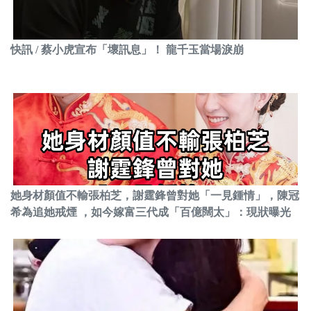
快訊 / 蔡小虎宣布「壞訊息」！ 龍千玉當場淚崩
她身材顏值不輸張柏芝，謝霆鋒曾對她「一見鍾情」，陳冠
希為追她戒煙 ，如今嫁富三代成「百億闊太」：現狀曝光