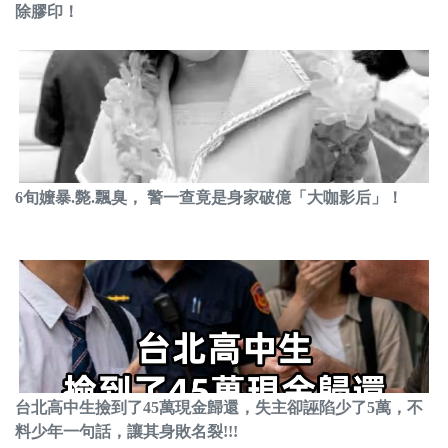
除膠印！
6旬嬤暴.斃.飄臭， 警一查竟是身家破億「大咖影后」！
台北高中生撿到了45萬現金歸還，失主卻誣陷少了5萬，不
料少年一句話，讓其身敗名裂!!!