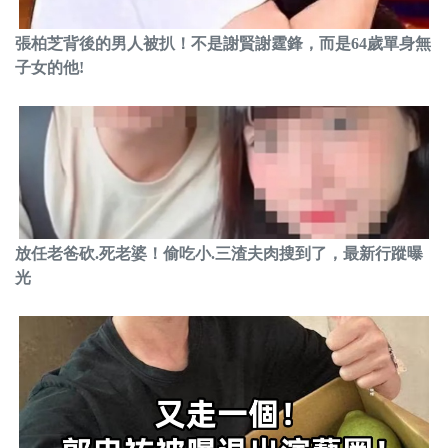
張柏芝背後的男人被扒！不是謝賢謝霆鋒，而是64歲單身無
子女的他!
放任老爸砍.死老婆！偷吃小.三渣夫肉搜到了，最新行蹤曝
光