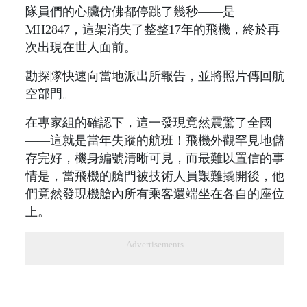
隊員們的心臟仿佛都停跳了幾秒——是
MH2847，這架消失了整整17年的飛機，終於再
次出現在世人面前。
勘探隊快速向當地派出所報告，並將照片傳回航
空部門。
在專家組的確認下，這一發現竟然震驚了全國
——這就是當年失蹤的航班！飛機外觀罕見地儲
存完好，機身編號清晰可見，而最難以置信的事
情是，當飛機的艙門被技術人員艱難撬開後，他
們竟然發現機艙內所有乘客還端坐在各自的座位
上。
Advertisements