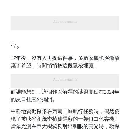
Advertisements
2
/
5
17年後，沒有人再提這件事，多數家屬也逐漸放
棄了希望，時間悄悄把這段隱秘埋藏。
Advertisements
而誰能想到，這個難以解釋的謎題竟然在2024年
的夏日裡意外揭開。
中科地質勘探隊在西南山區執行任務時，偶然發
現了被峽谷和茂密植被隱蔽的一架銀白色客機！
當陽光灑在巨大機翼反射出刺眼的亮光時，勘探