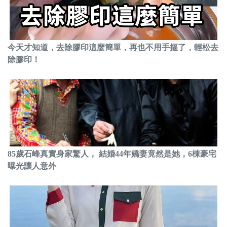
今天才知道，去除膠印這麼簡單，再也不用手摳了，輕松去
除膠印！
85歲石峰真實身家驚人， 結婚44年嬌妻竟然是她，6棟豪宅
曝光讓人意外