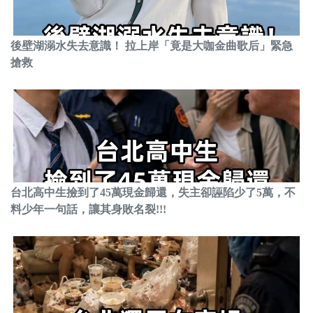
後壁湖溺水失去意識！ 拉上岸「竟是大咖金曲歌后」緊急
搶救
台北高中生撿到了45萬現金歸還，失主卻誣陷少了5萬，不
料少年一句話，讓其身敗名裂!!!