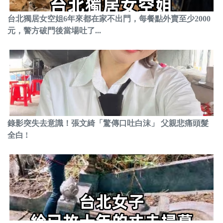
台北獨居女空姐6年來都在家不出門，每餐點外賣至少2000
元，警方破門後當場吐了...
錄影突失去意識！張文綺「驚傳口吐白沫」 父親悲痛頭髮
全白 !