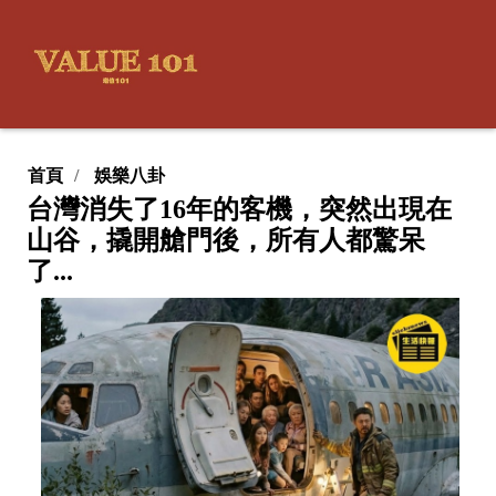
首頁
娛樂八卦
台灣消失了16年的客機，突然出現在
山谷，撬開艙門後，所有人都驚呆
了...