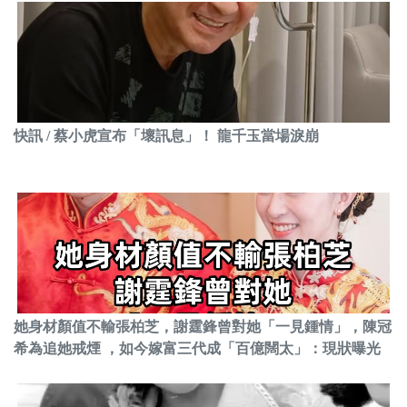
快訊 / 蔡小虎宣布「壞訊息」！ 龍千玉當場淚崩
她身材顏值不輸張柏芝，謝霆鋒曾對她「一見鍾情」，陳冠
希為追她戒煙 ，如今嫁富三代成「百億闊太」：現狀曝光