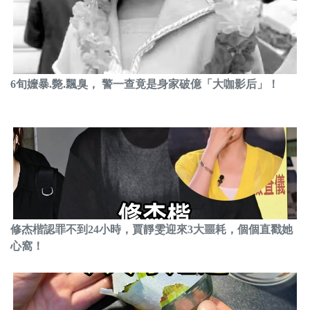
6旬嬤暴.斃.飄臭， 警一查竟是身家破億「大咖影后」！
修杰楷認罪不到24小時，賈靜雯迎來3大噩耗，個個直戳她
心窩！