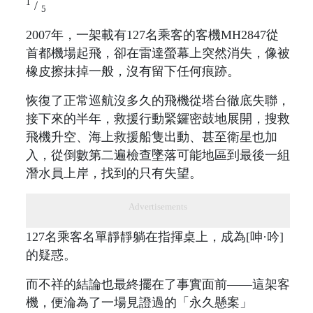
1
/
5
2007年，一架載有127名乘客的客機MH2847從
首都機場起飛，卻在雷達螢幕上突然消失，像被
橡皮擦抹掉一般，沒有留下任何痕跡。
恢復了正常巡航沒多久的飛機從塔台徹底失聯，
接下來的半年，救援行動緊鑼密鼓地展開，搜救
飛機升空、海上救援船隻出動、甚至衛星也加
入，從倒數第二遍檢查墜落可能地區到最後一組
潛水員上岸，找到的只有失望。
Advertisements
127名乘客名單靜靜躺在指揮桌上，成為[呻·吟]
的疑惑。
而不祥的結論也最終擺在了事實面前——這架客
機，便淪為了一場見證過的「永久懸案」