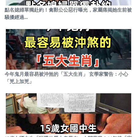
點名媳婦單獨赴約！禽獸公公惡行曝光，家屬痛揭她生前被
騷擾經過...
今年鬼月最容易被沖煞的「五大生肖」 玄學家警告：小心
「兇上加兇」