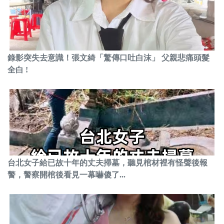
錄影突失去意識！張文綺「驚傳口吐白沫」 父親悲痛頭髮
全白 !
台北女子給已故十年的丈夫掃墓，聽見棺材裡有怪聲後報
警，警察開棺後看見一幕嚇傻了...