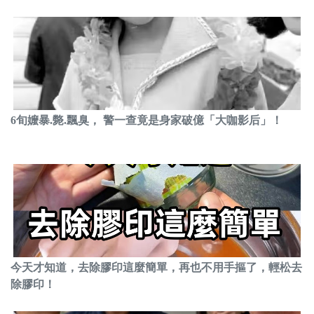
6旬嬤暴.斃.飄臭， 警一查竟是身家破億「大咖影后」！
今天才知道，去除膠印這麼簡單，再也不用手摳了，輕松去
除膠印！