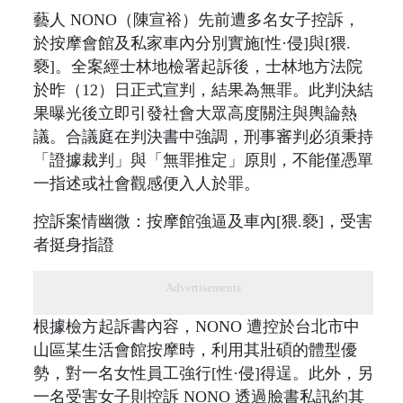
藝人 NONO（陳宣裕）先前遭多名女子控訴，
於按摩會館及私家車內分別實施[性·侵]與[猥.
褻]。全案經士林地檢署起訴後，士林地方法院
於昨（12）日正式宣判，結果為無罪。此判決結
果曝光後立即引發社會大眾高度關注與輿論熱
議。合議庭在判決書中強調，刑事審判必須秉持
「證據裁判」與「無罪推定」原則，不能僅憑單
一指述或社會觀感便入人於罪。
控訴案情幽微：按摩館強逼及車內[猥.褻]，受害
者挺身指證
Advertisements
根據檢方起訴書內容，NONO 遭控於台北市中
山區某生活會館按摩時，利用其壯碩的體型優
勢，對一名女性員工強行[性·侵]得逞。此外，另
一名受害女子則控訴 NONO 透過臉書私訊約其