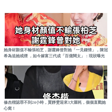
她身材顏值不輸張柏芝，謝霆鋒曾對她「一見鍾情」，陳冠
希為追她戒煙 ，如今嫁富三代成「百億闊太」：現狀曝光
修杰楷認罪不到24小時，賈靜雯迎來3大噩耗，個個直戳她
心窩！