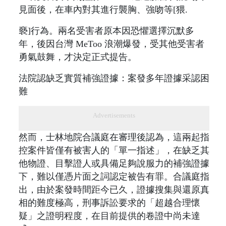
見面後，在車內對其進行襲胸、強吻等[猥.
褻]行為。兩名受害者原本因恐懼選擇沉默多
年，後因台灣 MeToo 浪潮爆發，受其他受害者
勇氣鼓舞，才決定正式提告。
法院認缺乏實質補強證據：案發多年證據采認困
難
Advertisements
然而，士林地院合議庭在審理後認為，這兩起指
控案件皆僅有被害人的「單一指述」，在缺乏其
他物證、目擊證人或具備足夠說服力的補強證據
下，難以僅憑片面之詞認定被告有罪。合議庭指
出，由於案發時間距今已久，證據搜集與還原真
相的難度極高，刑事訴訟要求的「超越合理懷
疑」之證明程度，在目前提供的卷證中尚未達