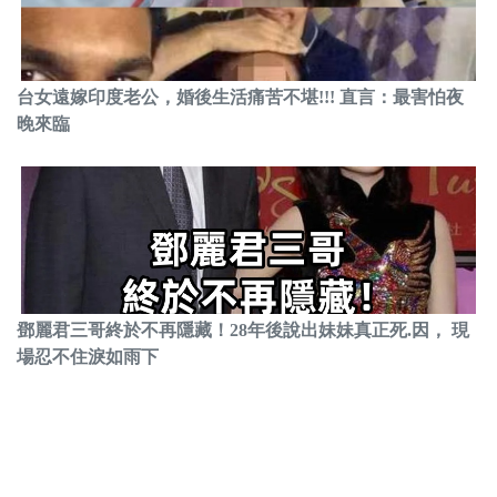
台女遠嫁印度老公，婚後生活痛苦不堪!!! 直言：最害怕夜
晚來臨
鄧麗君三哥終於不再隱藏！28年後說出妹妹真正死.因， 現
場忍不住淚如雨下