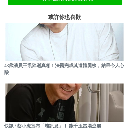
或許你也喜歡
43歲演員王凱猝逝真相！法醫完成其遺體屍檢，結果令人心
酸
快訊 / 蔡小虎宣布「壞訊息」！ 龍千玉當場淚崩