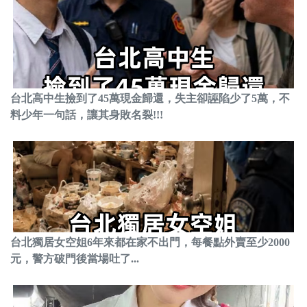
台北高中生撿到了45萬現金歸還，失主卻誣陷少了5萬，不
料少年一句話，讓其身敗名裂!!!
台北獨居女空姐6年來都在家不出門，每餐點外賣至少2000
元，警方破門後當場吐了...