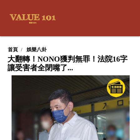
首頁
娛樂八卦
大翻轉！NONO獲判無罪！法院16字
讓受害者全閉嘴了...