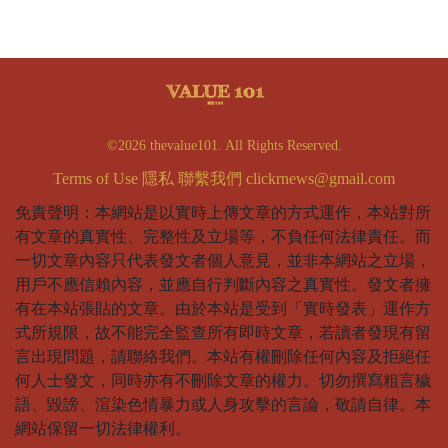
©2026 thevalue101. All Rights Reserved.
Terms of Use
隱私
聯繫我們
clickrnews@gmail.com
免責聲明：本網站是以實時上傳文章的方式運作，本站對所
有文章的真實性、完整性及立場等，不負任何法律責任。而
一切文章內容只代表發文者個人意見，並非本網站之立場，
用戶不應信賴內容，並應自行判斷內容之真實性。發文者擁
有在本站張貼的文章。由於本站是受到「實時發表」運作方
式所規限，故不能完全監查所有即時文章，若讀者發現有留
言出現問題，請聯絡我們。本站有權刪除任何內容及拒絕任
何人士發文，同時亦有不刪除文章的權力。切勿撰寫粗言穢
語、毀謗、渲染色情暴力或人身攻擊的言論，敬請自律。本
網站保留一切法律權利。