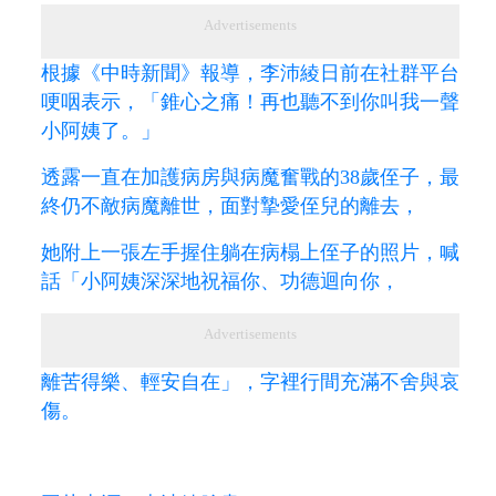
Advertisements
根據《中時新聞》報導，李沛綾日前在社群平台
哽咽表示，「錐心之痛！再也聽不到你叫我一聲
小阿姨了。」
透露一直在加護病房與病魔奮戰的38歲侄子，最
終仍不敵病魔離世，面對摯愛侄兒的離去，
她附上一張左手握住躺在病榻上侄子的照片，喊
話「小阿姨深深地祝福你、功德迴向你，
Advertisements
離苦得樂、輕安自在」，字裡行間充滿不舍與哀
傷。