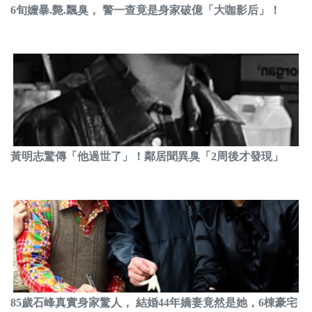
6旬嬤暴.斃.飄臭， 警一查竟是身家破億「大咖影后」！
黃明志驚傳「他過世了」！鄰居聞異臭「2周後才發現」
85歲石峰真實身家驚人， 結婚44年嬌妻竟然是她，6棟豪宅