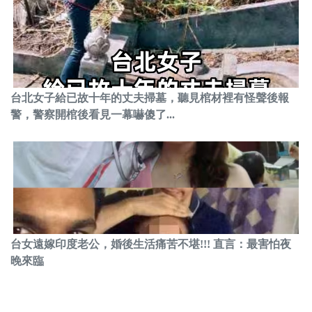
台北女子給已故十年的丈夫掃墓，聽見棺材裡有怪聲後報
警，警察開棺後看見一幕嚇傻了...
台女遠嫁印度老公，婚後生活痛苦不堪!!! 直言：最害怕夜
晚來臨