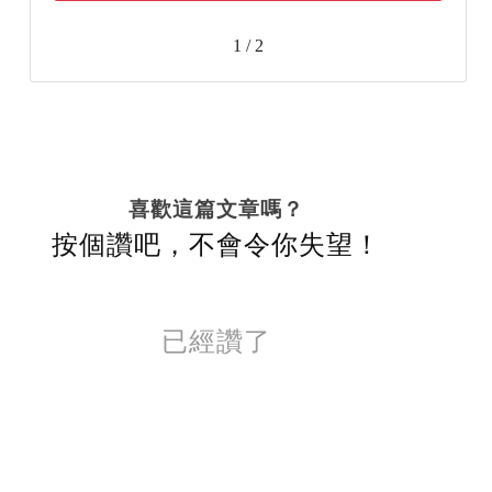
1 / 2
喜歡這篇文章嗎？
按個讚吧，不會令你失望！
已經讚了