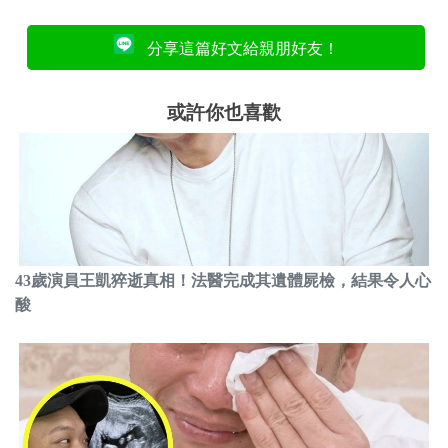
分享這篇好文給親朋好友！
或許你也喜歡
43歲演員王凱猝逝真相！法醫完成其遺體屍檢，結果令人心
酸