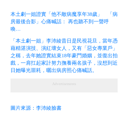
本土劇一姐證實「他不敵病魔享年38歲」 「病
房最後合影」心痛喊話： 再也聽不到一聲呼
喚…
「本土劇一姐」李沛綾昔日是民視花旦，當年憑
藉精湛演技、演紅壞女人，又有「惡女專業戶」
之稱，去年她證實結束18年豪門婚姻，並復出拍
戲，一肩扛起家計努力撫養兩名孩子，沒想到近
日她曝光噩耗，曬出病房照心痛喊話。
Advertisements
圖片來源：李沛綾臉書