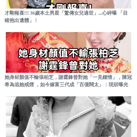
才剛報喜!!! 36歲本土男星「驚傳女兒過世」...心碎曝 「目
睹抱出遺體」 !
她身材顏值不輸張柏芝，謝霆鋒曾對她「一見鍾情」，陳冠
希為追她戒煙 ，如今嫁富三代成「百億闊太」：現狀曝光