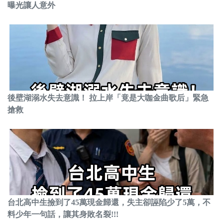
曝光讓人意外
後壁湖溺水失去意識！ 拉上岸「竟是大咖金曲歌后」緊急
搶救
台北高中生撿到了45萬現金歸還，失主卻誣陷少了5萬，不
料少年一句話，讓其身敗名裂!!!