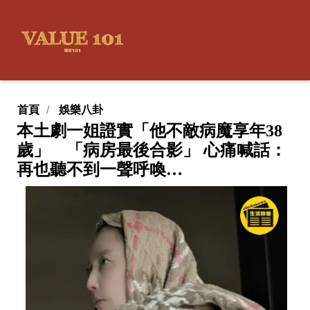
首頁
娛樂八卦
本土劇一姐證實「他不敵病魔享年38
歲」 「病房最後合影」 心痛喊話：
再也聽不到一聲呼喚…