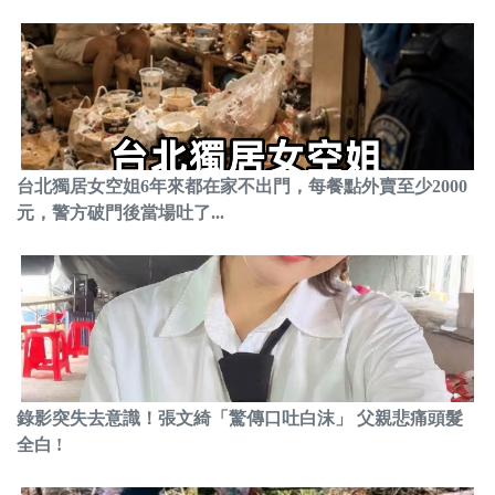
台北獨居女空姐6年來都在家不出門，每餐點外賣至少2000
元，警方破門後當場吐了...
錄影突失去意識！張文綺「驚傳口吐白沫」 父親悲痛頭髮
全白 !