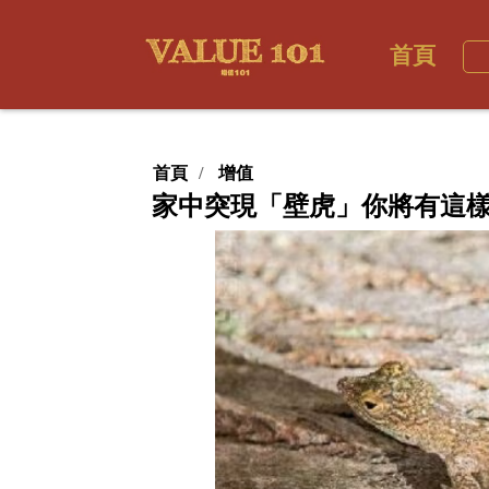
首頁
首頁
增值
家中突現「壁虎」你將有這