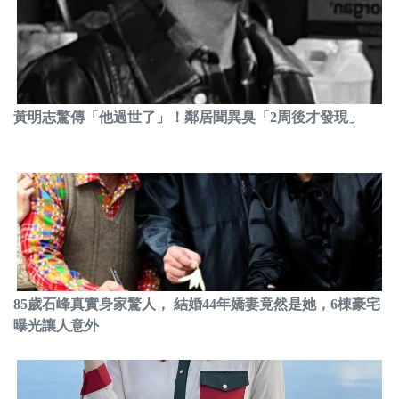
黃明志驚傳「他過世了」！鄰居聞異臭「2周後才發現」
85歲石峰真實身家驚人， 結婚44年嬌妻竟然是她，6棟豪宅
曝光讓人意外