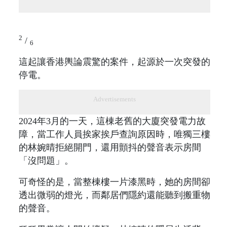
2
/
6
這起讓香港輿論震驚的案件，起源於一次突發的
停電。
Advertisements
2024年3月的一天，這棟老舊的大廈突發電力故
障，當工作人員挨家挨戶查詢原因時，唯獨三樓
的林婉晴拒絕開門，還用顫抖的聲音表示房間
「沒問題」。
可奇怪的是，當整棟樓一片漆黑時，她的房間卻
透出微弱的燈光，而鄰居們隱約還能聽到搬重物
的聲音。