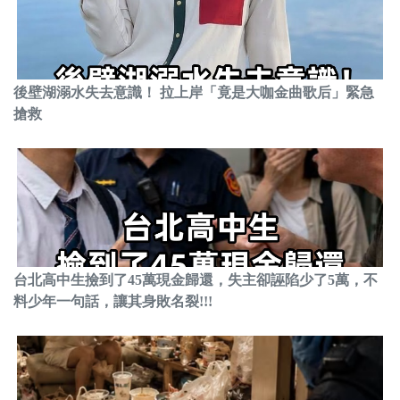
後壁湖溺水失去意識！ 拉上岸「竟是大咖金曲歌后」緊急
搶救
台北高中生撿到了45萬現金歸還，失主卻誣陷少了5萬，不
料少年一句話，讓其身敗名裂!!!