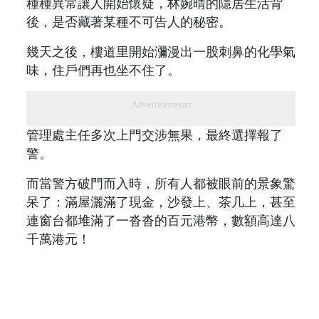
種種異常讓人開始懷疑，林婉晴的隱居生活背
後，是否藏著某種不可告人的秘密。
幾天之後，樓道里開始瀰漫出一股刺鼻的化學氣
味，住戶們再也坐不住了。
Advertisements
管理處主任多次上門交涉無果，最終選擇報了
警。
而當警方破門而入時，所有人都被眼前的景象驚
呆了：滿屋灑滿了現金，沙發上、茶几上，甚至
連窗台都堆滿了一沓沓的百元港幣，數額高達八
千萬港元！