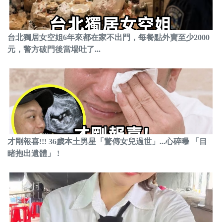
台北獨居女空姐6年來都在家不出門，每餐點外賣至少2000
元，警方破門後當場吐了...
才剛報喜!!! 36歲本土男星「驚傳女兒過世」...心碎曝 「目
睹抱出遺體」 !