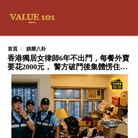
首頁
娛樂八卦
香港獨居女律師6年不出門，每餐外賣
要花2000元， 警方破門後集體愣住…