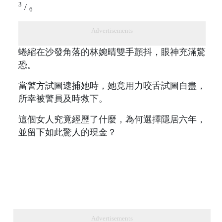
3
/
6
Advertisements
蜷縮在沙發角落的林婉晴雙手顫抖，眼神充滿驚
恐。
當警方試圖逮捕她時，她竟用力咬舌試圖自盡，
所幸被警員及時救下。
這個女人究竟經歷了什麼，為何選擇隱居六年，
並留下如此驚人的現金？
Advertisements