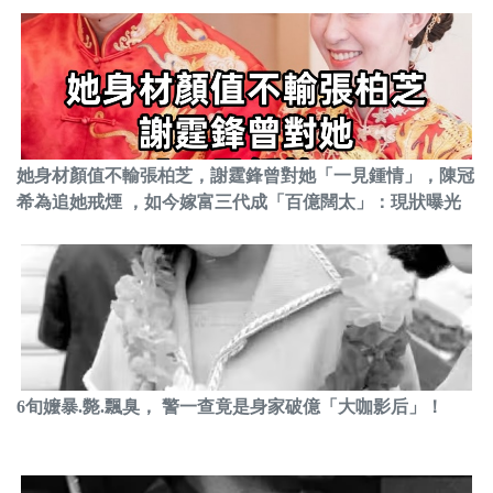
她身材顏值不輸張柏芝，謝霆鋒曾對她「一見鍾情」，陳冠
希為追她戒煙 ，如今嫁富三代成「百億闊太」：現狀曝光
6旬嬤暴.斃.飄臭， 警一查竟是身家破億「大咖影后」！