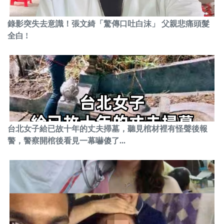
錄影突失去意識！張文綺「驚傳口吐白沫」 父親悲痛頭髮
全白 !
台北女子給已故十年的丈夫掃墓，聽見棺材裡有怪聲後報
警，警察開棺後看見一幕嚇傻了...