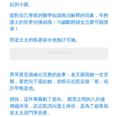
起的小腹。
面對自己專業的醫學知識無法解釋的現象，年輕
護士的世界仿佛崩塌：70歲斷經婦女怎麼可能懷
孕！
而老太太的執著卻令他無計可施。
Advertisements
秀琴甚至描繪出完整的故事：老天爺因她一生苦
難，要把兒子還給她，並暗示志凱這個「爸」或
許早晚是他。
很快，這件事轟動了老街。 鄰里之間的八卦越
傳越誇張，說志凱洗白護士身份，是為了趁夜敲
老太太房門爭房產。