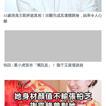
43歲演員王凱猝逝真相！法醫完成其遺體屍檢，結果令人心
酸
快訊 / 蔡小虎宣布「壞訊息」！ 龍千玉當場淚崩