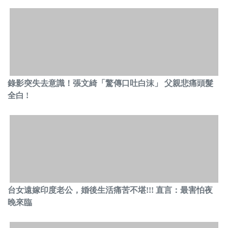
錄影突失去意識！張文綺「驚傳口吐白沫」 父親悲痛頭髮
全白 !
台女遠嫁印度老公，婚後生活痛苦不堪!!! 直言：最害怕夜
晚來臨