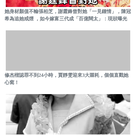
她身材顏值不輸張柏芝，謝霆鋒曾對她「一見鍾情」，陳冠
希為追她戒煙 ，如今嫁富三代成「百億闊太」：現狀曝光
修杰楷認罪不到24小時，賈靜雯迎來3大噩耗，個個直戳她
心窩！