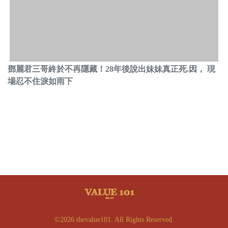
鄧麗君三哥終於不再隱藏！28年後說出妹妹真正死.因， 現
場忍不住淚如雨下
©2026 thevalue101. All Rights Reserved.