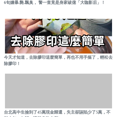
6旬嬤暴.斃.飄臭， 警一查竟是身家破億「大咖影后」！
今天才知道，去除膠印這麼簡單，再也不用手摳了，輕松去
除膠印！
台北高中生撿到了45萬現金歸還，失主卻誣陷少了5萬，不