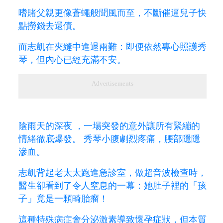
嗜賭父親更像蒼蠅般聞風而至，不斷催逼兒子快
點撈錢去還債。
而志凱在夾縫中進退兩難：即便依然專心照護秀
琴，但內心已經充滿不安。
Advertisements
陰雨天的深夜
，一場突發的意外讓所有緊繃的
情緒徹底爆發。 秀琴小腹劇烈疼痛，腰部隱隱
滲血。
志凱背起老太太跑進急診室，做超音波檢查時，
醫生卻看到了令人窒息的一幕：她肚子裡的「孩
子」竟是一顆畸胎瘤！
這種特殊病症會分泌激素導致懷孕症狀，但本質