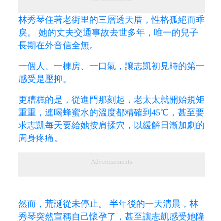
林秀琴住著老街里的三層透天厝，性格孤絕而乖
戾。 她的丈夫交通事故去世多年，唯一的兒子
長期在外音信全無。
一個人、一棟房、一口氣，讓志凱初見時的第一
感受是壓抑。
更糟糕的是，從進門那刻起，老太太就開始規矩
重重，連喝蜂蜜水的溫度都精確到45℃，甚至要
求志凱每天要給她按肩揉穴，以緩解日漸加劇的
周身疼痛。
Advertisements
然而，荒誕從未停止。 半年後的一天清晨，林
秀琴突然宣稱自己懷孕了，甚至讓志凱感受她隆