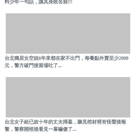
料少年一句話，讓其身敗名裂!!!
台北獨居女空姐6年來都在家不出門，每餐點外賣至少2000
元，警方破門後當場吐了...
台北女子給已故十年的丈夫掃墓，聽見棺材裡有怪聲後報
警，警察開棺後看見一幕嚇傻了...