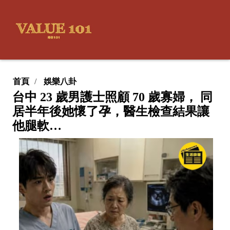
首頁
娛樂八卦
台中 23 歲男護士照顧 70 歲寡婦， 同
居半年後她懷了孕，醫生檢查結果讓
他腿軟…