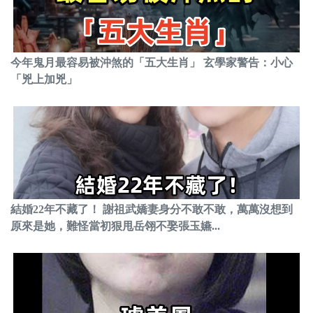
今年鬼月最容易被沖煞的「五大生肖」 玄學家警告：小心
「兇上加兇」
結婚22年不藏了！ 謝祖武嬌妻身分不敢不敢，萬萬沒想到
原來是她，難怪當初狠甩岳翎不娶張玉嬿...