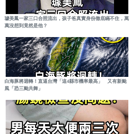
璩美鳳一家三口合照流出，孩子爸真實身份徹底瞞不住，萬
萬沒想到竟然是他？
白海豚將迴轉！直逼台灣「這4縣市機率最高」 又有新颱
風「恐三颱共舞」