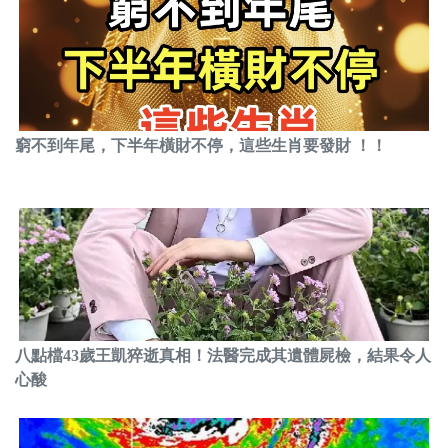
窮不到年尾，下半年橫財不停，這些生肖要發財 ！！
八點檔43歲王凱猝逝真相！法醫完成其遺體屍檢，結果令人
心酸