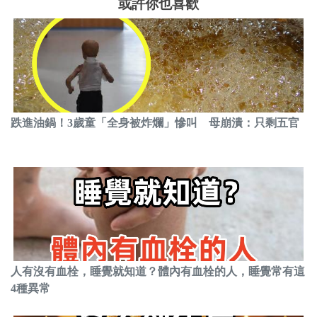
或許你也喜歡
跌進油鍋！3歲童「全身被炸爛」慘叫 母崩潰：只剩五官
人有沒有血栓，睡覺就知道？體內有血栓的人，睡覺常有這
4種異常