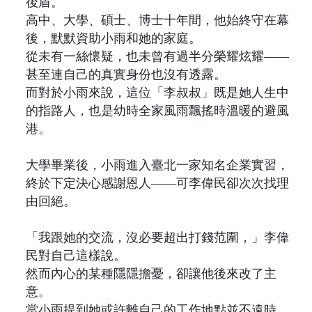
後盾。
高中、大學、碩士、博士十年間，他始終守在幕
後，默默資助小雨和她的家庭。
從未有一絲懷疑，也未曾有過半分榮耀炫耀——
甚至連自己的真實身份也沒有透露。
而對於小雨來說，這位「李叔叔」既是她人生中
的指路人，也是幼時全家風雨飄搖時溫暖的避風
港。
大學畢業後，小雨進入臺北一家知名企業實習，
終於下定決心感謝恩人——可李偉民卻次次找理
由回絕。
「我跟她的交流，沒必要超出打錢范圍，」李偉
民對自己這樣說。
然而內心的某種隱隱擔憂，卻讓他後來改了主
意。
當小雨提到她或許離自己的工作地點並不遠時，