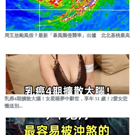
周五放颱風假？最新「暴風圈侵襲率」出爐 北北基桃最高
乳癌4期擴散大腦！女星睡夢中辭世，享年 51 歲！2愛女悲
慟送別...