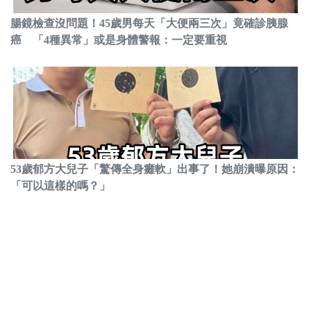
腸鏡檢查沒問題！45歲男每天「大便兩三次」竟確診胰腺
癌 「4種異常」或是身體警報：一定要重視
53歲郁方大兒子「驚傳全身癱軟」出事了！她崩潰曝原因：
「可以這樣的嗎？」