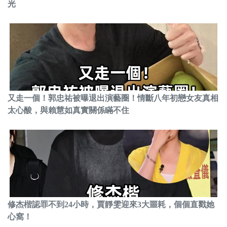
光
又走一個！郭忠祐被曝退出演藝圈！情斷八年初戀女友真相
太心酸，與賴慧如真實關係瞞不住
修杰楷認罪不到24小時，賈靜雯迎來3大噩耗，個個直戳她
心窩！