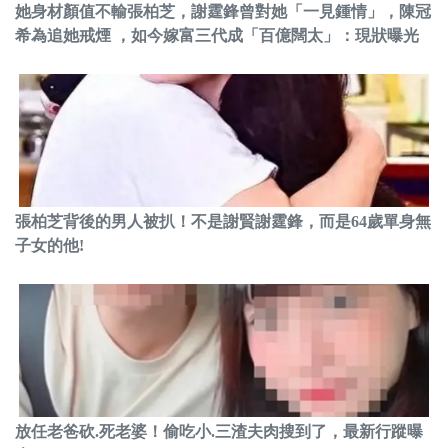
她身材顏值不輸張柏芝，謝霆鋒曾對她「一見鍾情」，陳冠
希為追她戒煙 ，如今嫁富三代成「百億闊太」：現狀曝光
張柏芝背後的男人被扒！不是謝賢謝霆鋒，而是64歲單身無
子女的他!
放任老爸砍.死老婆！偷吃小.三渣夫肉搜到了，最新行蹤曝