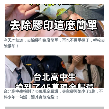
今天才知道，去除膠印這麼簡單，再也不用手摳了，輕松去
除膠印！
台北高中生撿到了45萬現金歸還，失主卻誣陷少了5萬，不
料少年一句話，讓其身敗名裂!!!