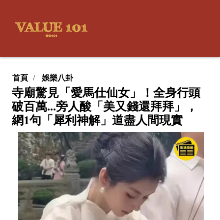
首頁
娛樂八卦
寺廟驚見「愛馬仕仙女」！全身行頭
破百萬...旁人酸「美又錢還拜拜」，
網1句「犀利神解」道盡人間現實