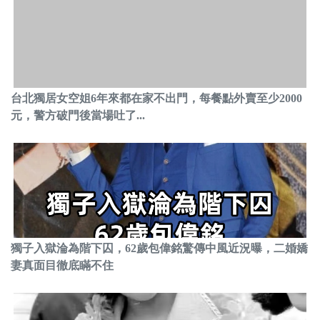
台北獨居女空姐6年來都在家不出門，每餐點外賣至少2000
元，警方破門後當場吐了...
獨子入獄淪為階下囚，62歲包偉銘驚傳中風近況曝，二婚嬌
妻真面目徹底瞞不住