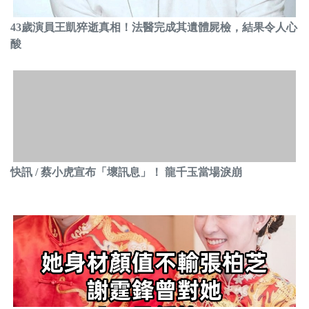
43歲演員王凱猝逝真相！法醫完成其遺體屍檢，結果令人心
酸
快訊 / 蔡小虎宣布「壞訊息」！ 龍千玉當場淚崩