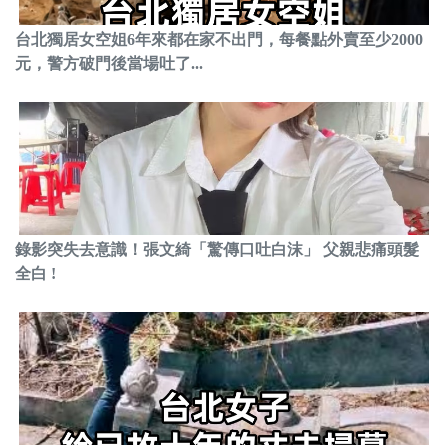
台北獨居女空姐6年來都在家不出門，每餐點外賣至少2000
元，警方破門後當場吐了...
錄影突失去意識！張文綺「驚傳口吐白沫」 父親悲痛頭髮
全白 !