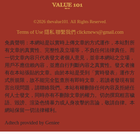
©2026 thevalue101. All Rights Reserved.
Terms of Use
隱私
聯繫我們
clickrnews@gmail.com
免責聲明：本網站是以實時上傳文章的方式運作，本站對所
有文章的真實性、完整性及立場等，不負任何法律責任。而
一切文章內容只代表發文者個人意見，並非本網站之立場，
用戶不應信賴內容，並應自行判斷內容之真實性。發文者擁
有在本站張貼的文章。由於本站是受到「實時發表」運作方
式所規限，故不能完全監查所有即時文章，若讀者發現有留
言出現問題，請聯絡我們。本站有權刪除任何內容及拒絕任
何人士發文，同時亦有不刪除文章的權力。切勿撰寫粗言穢
語、毀謗、渲染色情暴力或人身攻擊的言論，敬請自律。本
網站保留一切法律權利。
Adtech provided by Geniee