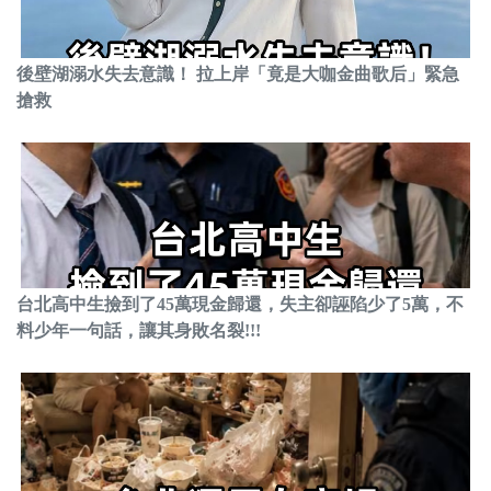
後壁湖溺水失去意識！ 拉上岸「竟是大咖金曲歌后」緊急
搶救
台北高中生撿到了45萬現金歸還，失主卻誣陷少了5萬，不
料少年一句話，讓其身敗名裂!!!