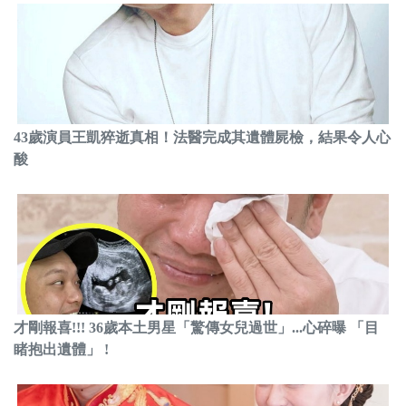
43歲演員王凱猝逝真相！法醫完成其遺體屍檢，結果令人心
酸
才剛報喜!!! 36歲本土男星「驚傳女兒過世」...心碎曝 「目
睹抱出遺體」 !