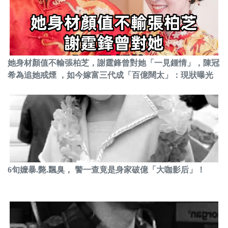
她身材顏值不輸張柏芝，謝霆鋒曾對她「一見鍾情」，陳冠
希為追她戒煙 ，如今嫁富三代成「百億闊太」：現狀曝光
6旬嬤暴.斃.飄臭， 警一查竟是身家破億「大咖影后」！