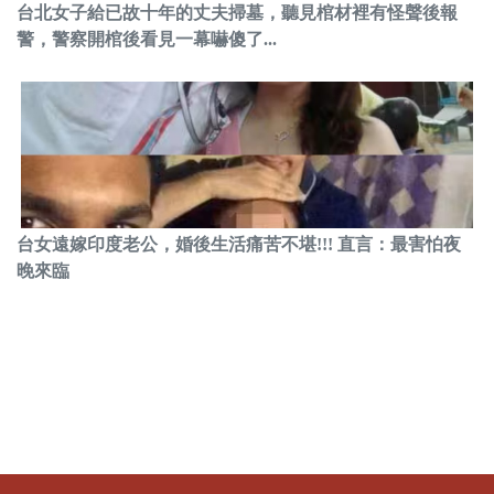
台北女子給已故十年的丈夫掃墓，聽見棺材裡有怪聲後報
警，警察開棺後看見一幕嚇傻了...
台女遠嫁印度老公，婚後生活痛苦不堪!!! 直言：最害怕夜
晚來臨