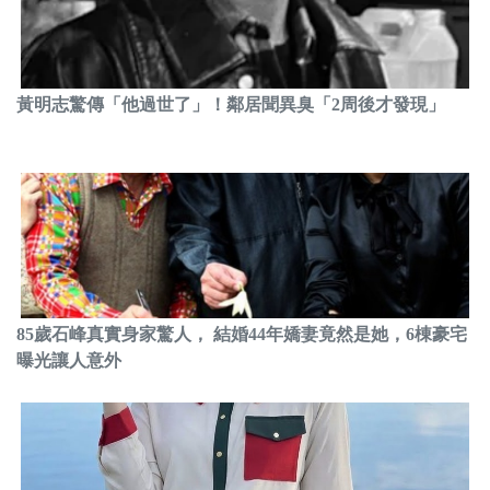
黃明志驚傳「他過世了」！鄰居聞異臭「2周後才發現」
85歲石峰真實身家驚人， 結婚44年嬌妻竟然是她，6棟豪宅
曝光讓人意外