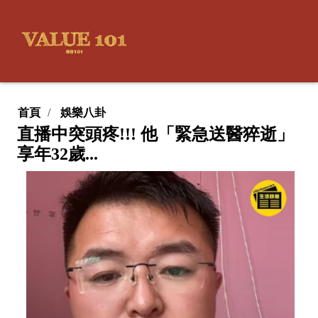
首頁
娛樂八卦
直播中突頭疼!!! 他「緊急送醫猝逝」
享年32歲...