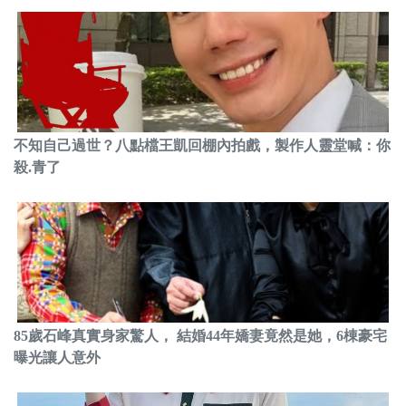
不知自己過世？八點檔王凱回棚內拍戲，製作人靈堂喊：你
殺.青了
85歲石峰真實身家驚人， 結婚44年嬌妻竟然是她，6棟豪宅
曝光讓人意外