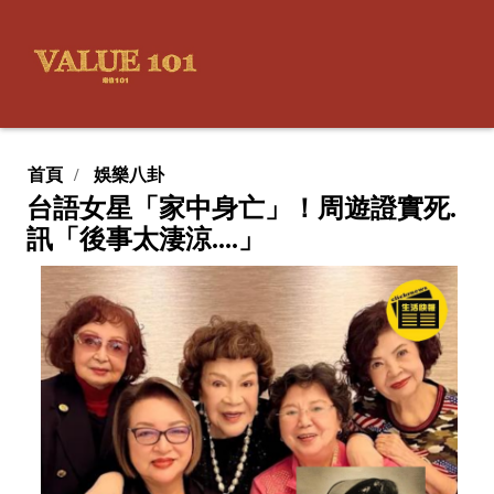
首頁
娛樂八卦
台語女星「家中身亡」！周遊證實死.
訊「後事太淒涼....」