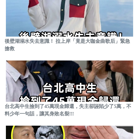
後壁湖溺水失去意識！ 拉上岸「竟是大咖金曲歌后」緊急
搶救
台北高中生撿到了45萬現金歸還，失主卻誣陷少了5萬，不
料少年一句話，讓其身敗名裂!!!