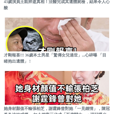
43歲演員王凱猝逝真相！法醫完成其遺體屍檢，結果令人心
酸
才剛報喜!!! 36歲本土男星「驚傳女兒過世」...心碎曝 「目
睹抱出遺體」 !
她身材顏值不輸張柏芝，謝霆鋒曾對她「一見鍾情」，陳冠