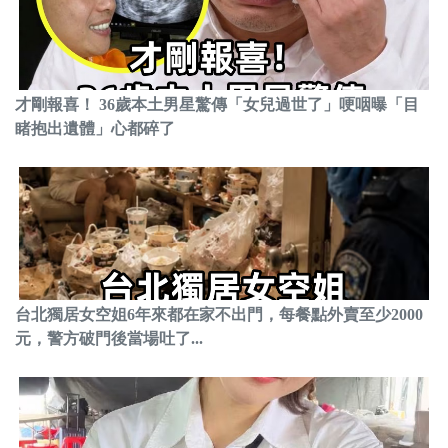
才剛報喜！ 36歲本土男星驚傳「女兒過世了」哽咽曝「目
睹抱出遺體」心都碎了
台北獨居女空姐6年來都在家不出門，每餐點外賣至少2000
元，警方破門後當場吐了...