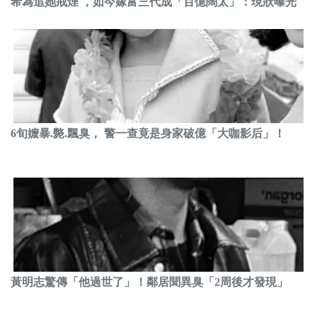
希為追她戒煙 ，如今嫁富三代成「百億闊太」：現狀曝光
6旬嬤暴.斃.飄臭， 警一查竟是身家破億「大咖影后」！
黃明志驚傳「他過世了」！鄰居聞異臭「2周後才發現」