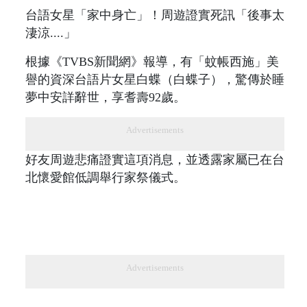
台語女星「家中身亡」！周遊證實死訊「後事太
淒涼....」
根據《TVBS新聞網》報導，有「蚊帳西施」美
譽的資深台語片女星白蝶（白蝶子），驚傳於睡
夢中安詳辭世，享耆壽92歲。
Advertisements
好友周遊悲痛證實這項消息，並透露家屬已在台
北懷愛館低調舉行家祭儀式。
Advertisements