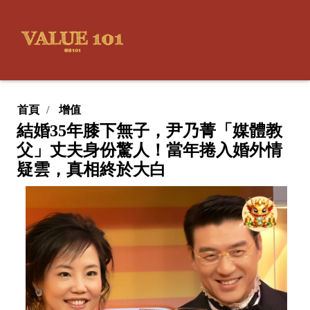
首頁
增值
結婚35年膝下無子，尹乃菁「媒體教
父」丈夫身份驚人！當年捲入婚外情
疑雲，真相終於大白