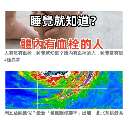
人有沒有血栓，睡覺就知道？體內有血栓的人，睡覺常有這
4種異常
周五放颱風假？最新「暴風圈侵襲率」出爐 北北基桃最高