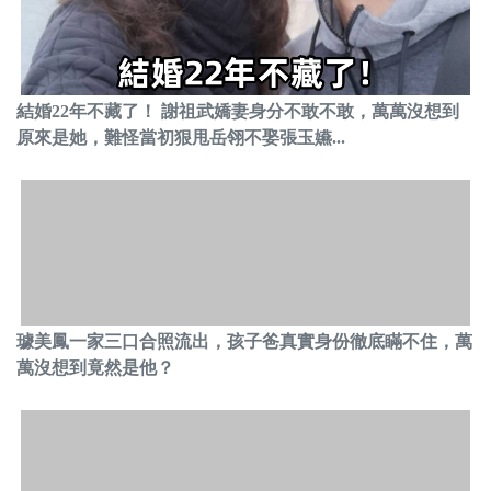
結婚22年不藏了！ 謝祖武嬌妻身分不敢不敢，萬萬沒想到
原來是她，難怪當初狠甩岳翎不娶張玉嬿...
璩美鳳一家三口合照流出，孩子爸真實身份徹底瞞不住，萬
萬沒想到竟然是他？