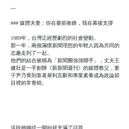
---
### 媒體夫妻：你在臺前衝鋒，我在幕後支撐
1989年，台灣正經歷劇烈的社會變動。
那一年，兩個滿懷新聞理想的年輕人因為共同的
志趣走到了一起。
他們的結合被稱為「新聞圈強強聯手」，丈夫王
健壯是一手創辦《新新聞週刊》的媒體教父，妻
子尹乃菁則靠著犀利言辭和專業素養成為政論節
目裡的常青樹。
這段婚姻從一開始就充滿了話題。