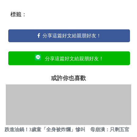
標籤：
分享這篇好文給親朋好友！
分享這篇好文給親朋好友！
或許你也喜歡
跌進油鍋！3歲童「全身被炸爛」慘叫 母崩潰：只剩五官