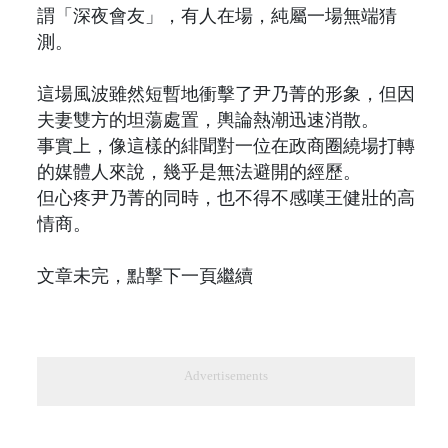
謂「深夜會友」，有人在場，純屬一場無端猜
測。
這場風波雖然短暫地衝擊了尹乃菁的形象，但因
夫妻雙方的坦蕩處置，輿論熱潮迅速消散。
事實上，像這樣的緋聞對一位在政商圈繞場打轉
的媒體人來說，幾乎是無法避開的經歷。
但心疼尹乃菁的同時，也不得不感嘆王健壯的高
情商。
文章未完，點擊下一頁繼續
Advertisements