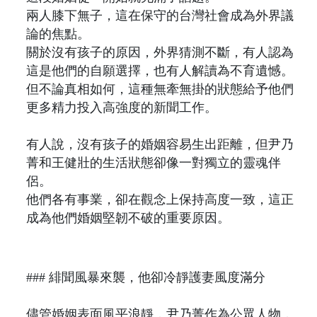
兩人膝下無子，這在保守的台灣社會成為外界議
論的焦點。
關於沒有孩子的原因，外界猜測不斷，有人認為
這是他們的自願選擇，也有人解讀為不育遺憾。
但不論真相如何，這種無牽無掛的狀態給予他們
更多精力投入高強度的新聞工作。
有人說，沒有孩子的婚姻容易生出距離，但尹乃
菁和王健壯的生活狀態卻像一對獨立的靈魂伴
侶。
他們各有事業，卻在觀念上保持高度一致，這正
成為他們婚姻堅韌不破的重要原因。
### 緋聞風暴來襲，他卻冷靜護妻風度滿分
儘管婚姻表面風平浪靜，尹乃菁作為公眾人物，