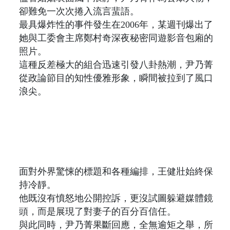
卻難免一次次捲入流言蜚語。
最具爆炸性的事件發生在2006年，某週刊爆出了
她與工委會主席鄭村奇深夜秘密同遊影音包廂的
照片。
這種反差極大的組合迅速引發八卦熱潮，尹乃菁
從政論節目的知性優雅形象，瞬間被拉到了風口
浪尖。
面對外界驚悚的標題和各種編排，王健壯始終保
持冷靜。
他既沒有憤怒地公開控訴，更沒試圖躲避媒體鏡
頭，而是展現了對妻子的百分百信任。
與此同時，尹乃菁果斷回應，全無逾矩之舉，所