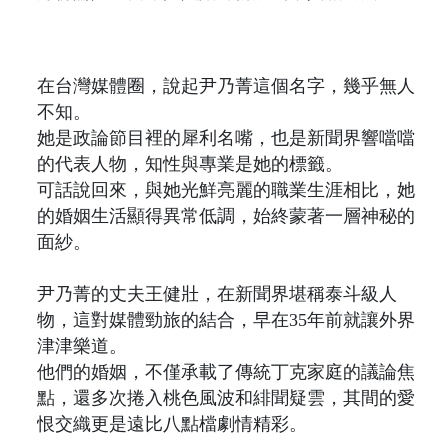
在台灣媒體圈，說起尹乃菁這個名字，幾乎無人
不知。
她是政論節目裡的犀利名嘴，也是新聞界響噹噹
的代表人物，知性與專業是她的標籤。
可話說回來，與她光鮮亮麗的職業生涯相比，她
的婚姻生活顯得異常低調，始終蒙著一層神秘的
面紗。
尹乃菁的丈夫王健壯，在新聞界堪稱泰斗級人
物，這對媒體勁旅的結合，早在35年前就讓外界
津津樂道。
他們的婚姻，不僅承載了傳統丁克家庭的議論焦
點，還多次捲入桃色風波和緋聞疑雲，其間的愛
恨交織更是遠比八點檔劇情精彩。