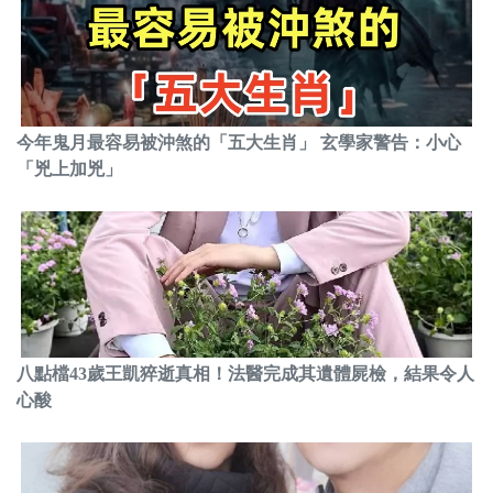
今年鬼月最容易被沖煞的「五大生肖」 玄學家警告：小心
「兇上加兇」
八點檔43歲王凱猝逝真相！法醫完成其遺體屍檢，結果令人
心酸