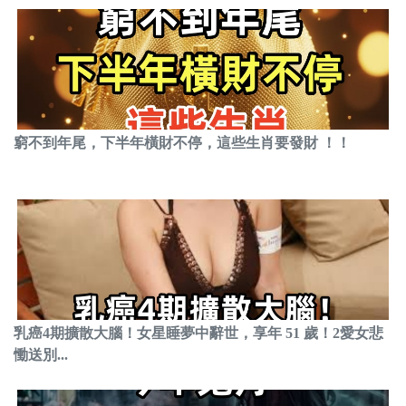
窮不到年尾，下半年橫財不停，這些生肖要發財 ！！
乳癌4期擴散大腦！女星睡夢中辭世，享年 51 歲！2愛女悲
慟送別...