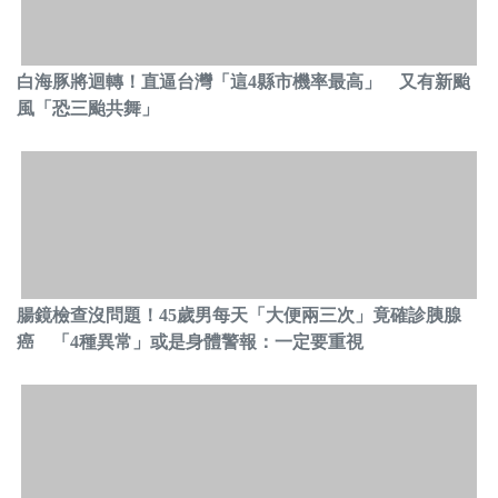
白海豚將迴轉！直逼台灣「這4縣市機率最高」 又有新颱
風「恐三颱共舞」
腸鏡檢查沒問題！45歲男每天「大便兩三次」竟確診胰腺
癌 「4種異常」或是身體警報：一定要重視