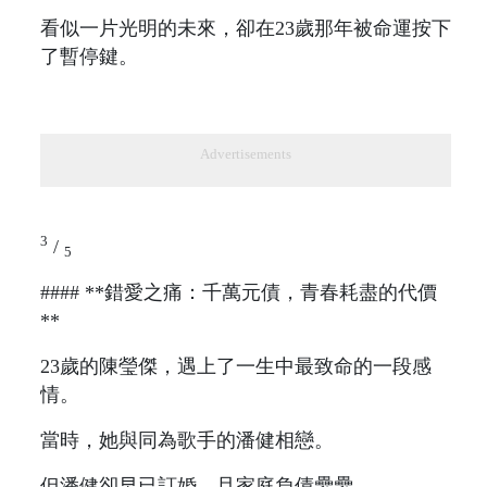
看似一片光明的未來，卻在23歲那年被命運按下
了暫停鍵。
Advertisements
3
/
5
#### **錯愛之痛：千萬元債，青春耗盡的代價
**
23歲的陳瑩傑，遇上了一生中最致命的一段感
情。
當時，她與同為歌手的潘健相戀。
但潘健卻早已訂婚，且家庭負債纍纍。