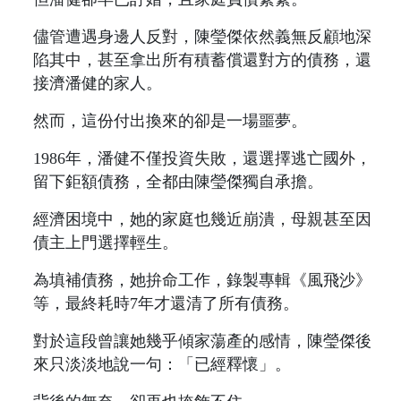
儘管遭遇身邊人反對，陳瑩傑依然義無反顧地深
陷其中，甚至拿出所有積蓄償還對方的債務，還
接濟潘健的家人。
然而，這份付出換來的卻是一場噩夢。
1986年，潘健不僅投資失敗，還選擇逃亡國外，
留下鉅額債務，全都由陳瑩傑獨自承擔。
經濟困境中，她的家庭也幾近崩潰，母親甚至因
債主上門選擇輕生。
為填補債務，她拚命工作，錄製專輯《風飛沙》
等，最終耗時7年才還清了所有債務。
對於這段曾讓她幾乎傾家蕩產的感情，陳瑩傑後
來只淡淡地說一句：「已經釋懷」。