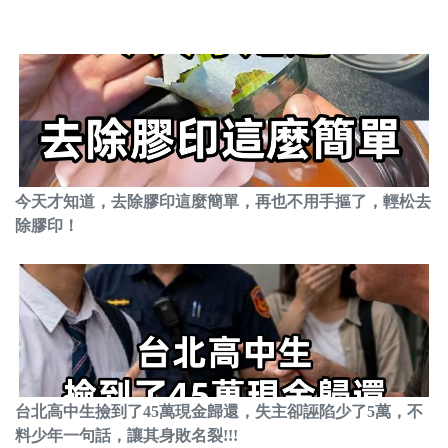
今天才知道，去除膠印這麼簡單，再也不用手摳了，輕松去
除膠印！
台北高中生撿到了45萬現金歸還，失主卻誣陷少了5萬，不
料少年一句話，讓其身敗名裂!!!