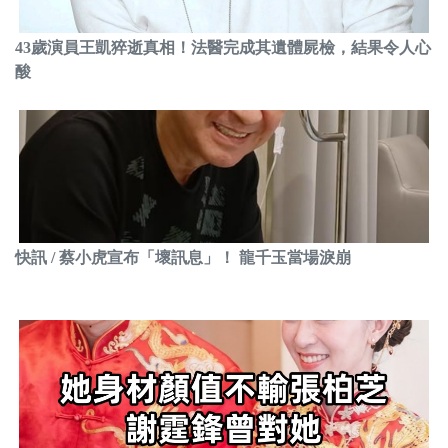
43歲演員王凱猝逝真相！法醫完成其遺體屍檢，結果令人心
酸
快訊 / 蔡小虎宣布「壞訊息」！ 龍千玉當場淚崩