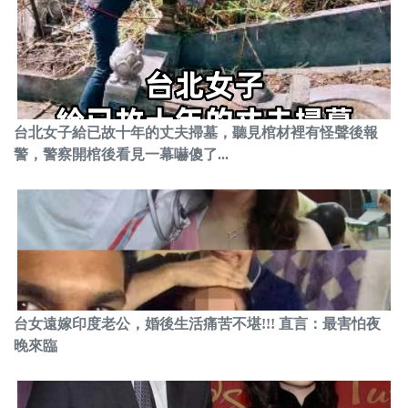
台北女子給已故十年的丈夫掃墓，聽見棺材裡有怪聲後報
警，警察開棺後看見一幕嚇傻了...
台女遠嫁印度老公，婚後生活痛苦不堪!!! 直言：最害怕夜
晚來臨