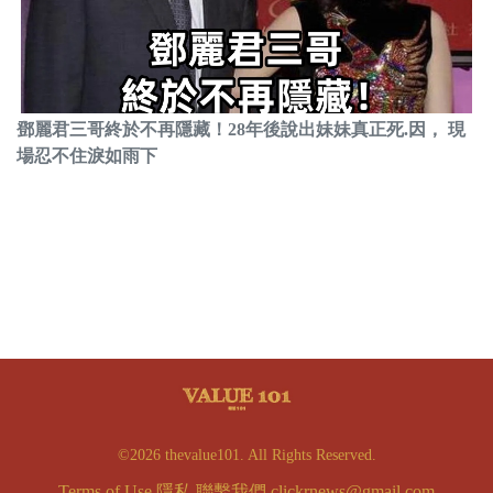
鄧麗君三哥終於不再隱藏！28年後說出妹妹真正死.因， 現
場忍不住淚如雨下
©2026 thevalue101. All Rights Reserved.
Terms of Use
隱私
聯繫我們
clickrnews@gmail.com