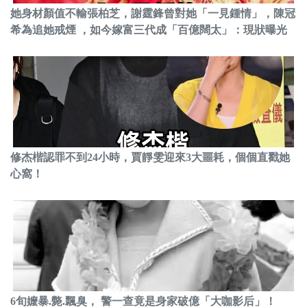
她身材顏值不輸張柏芝，謝霆鋒曾對她「一見鍾情」，陳冠
希為追她戒煙 ，如今嫁富三代成「百億闊太」：現狀曝光
修杰楷認罪不到24小時，賈靜雯迎來3大噩耗，個個直戳她
心窩！
6旬嬤暴.斃.飄臭， 警一查竟是身家破億「大咖影后」！