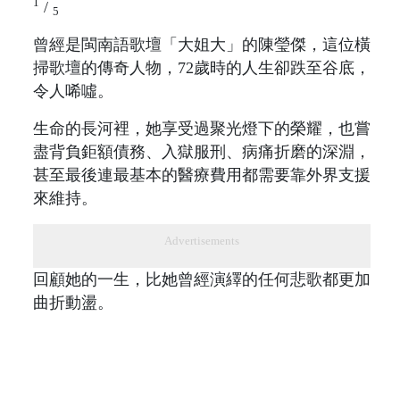
1
/
5
曾經是閩南語歌壇「大姐大」的陳瑩傑，這位橫
掃歌壇的傳奇人物，72歲時的人生卻跌至谷底，
令人唏噓。
生命的長河裡，她享受過聚光燈下的榮耀，也嘗
盡背負鉅額債務、入獄服刑、病痛折磨的深淵，
甚至最後連最基本的醫療費用都需要靠外界支援
來維持。
Advertisements
回顧她的一生，比她曾經演繹的任何悲歌都更加
曲折動盪。