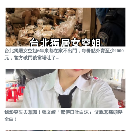
台北獨居女空姐6年來都在家不出門，每餐點外賣至少2000
元，警方破門後當場吐了...
錄影突失去意識！張文綺「驚傳口吐白沫」 父親悲痛頭髮
全白 !