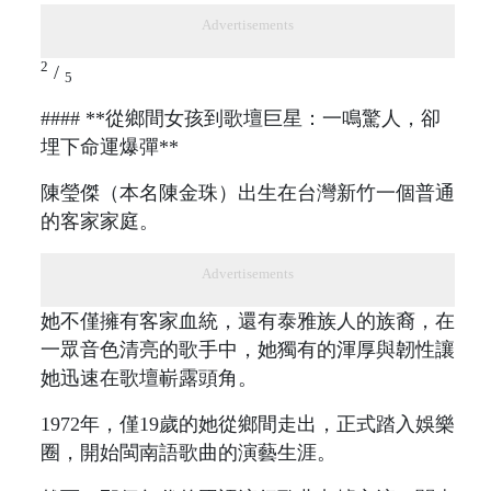
Advertisements
2
/
5
#### **從鄉間女孩到歌壇巨星：一鳴驚人，卻
埋下命運爆彈**
陳瑩傑（本名陳金珠）出生在台灣新竹一個普通
的客家家庭。
Advertisements
她不僅擁有客家血統，還有泰雅族人的族裔，在
一眾音色清亮的歌手中，她獨有的渾厚與韌性讓
她迅速在歌壇嶄露頭角。
1972年，僅19歲的她從鄉間走出，正式踏入娛樂
圈，開始閩南語歌曲的演藝生涯。