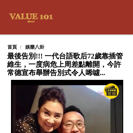
首頁
娛樂八卦
最後告別!!! 一代台語歌后72歲靠插管
維生，一度病危上周差點離開，今許
常德宣布舉辦告別式令人唏噓...