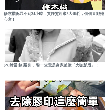
修杰楷認罪不到24小時，賈靜雯迎來3大噩耗，個個直戳她
心窩！
6旬嬤暴.斃.飄臭， 警一查竟是身家破億「大咖影后」！