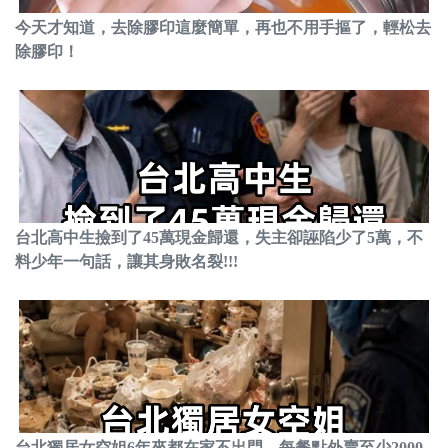
今天才知道，去除膠印這麼簡單，再也不用手摳了，輕松去
除膠印！
台北高中生撿到了45萬現金歸還，失主卻誣陷少了5萬，不
料少年一句話，讓其身敗名裂!!!
台北獨居女空姐6年來都在家不出門，每餐點外賣至少2000