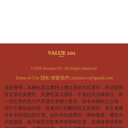
©2026 thevalue101. All Rights Reserved.
Terms of Use
隱私
聯繫我們
clickrnews@gmail.com
免責聲明：本網站是以實時上傳文章的方式運作，本站對所
有文章的真實性、完整性及立場等，不負任何法律責任。而
一切文章內容只代表發文者個人意見，並非本網站之立場，
用戶不應信賴內容，並應自行判斷內容之真實性。發文者擁
有在本站張貼的文章。由於本站是受到「實時發表」運作方
式所規限，故不能完全監查所有即時文章，若讀者發現有留