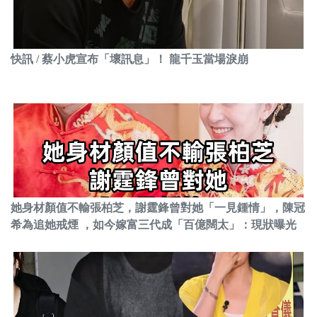
快訊 / 蔡小虎宣布「壞訊息」！ 龍千玉當場淚崩
她身材顏值不輸張柏芝，謝霆鋒曾對她「一見鍾情」，陳冠
希為追她戒煙 ，如今嫁富三代成「百億闊太」：現狀曝光