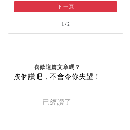
下 一 頁
1 / 2
喜歡這篇文章嗎？
按個讚吧，不會令你失望！
已經讚了