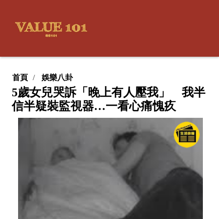
首頁
娛樂八卦
5歲女兒哭訴「晚上有人壓我」 我半
信半疑裝監視器…一看心痛愧疚