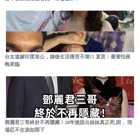
台女遠嫁印度老公，婚後生活痛苦不堪!!! 直言：最害怕夜
晚來臨
鄧麗君三哥終於不再隱藏！28年後說出妹妹真正死.因， 現
場忍不住淚如雨下