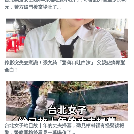
元，警方破門後當場吐了...
錄影突失去意識！張文綺「驚傳口吐白沫」 父親悲痛頭髮
全白 !
台北女子給已故十年的丈夫掃墓，聽見棺材裡有怪聲後報
警，警察開棺後看見一幕嚇傻了...