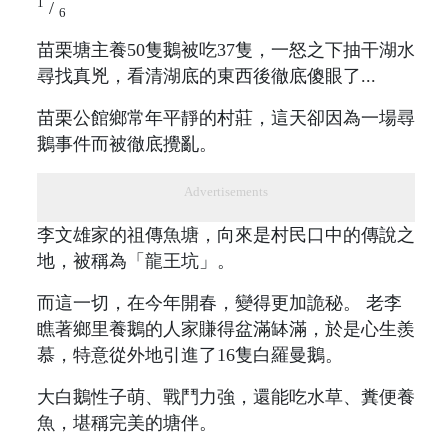
1
/
6
苗栗塘主養50隻鵝被吃37隻，一怒之下抽干湖水
尋找真兇，看清湖底的東西後徹底傻眼了...
苗栗公館鄉常年平靜的村莊，這天卻因為一場尋
鵝事件而被徹底攪亂。
Advertisements
李文雄家的祖傳魚塘，向來是村民口中的傳說之
地，被稱為「龍王坑」。
而這一切，在今年開春，變得更加詭秘。 老李
瞧著鄉里養鵝的人家賺得盆滿缽滿，於是心生羨
慕，特意從外地引進了16隻白羅曼鵝。
大白鵝性子萌、戰鬥力強，還能吃水草、糞便養
魚，堪稱完美的塘伴。