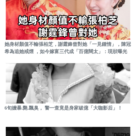
她身材顏值不輸張柏芝，謝霆鋒曾對她「一見鍾情」，陳冠
希為追她戒煙 ，如今嫁富三代成「百億闊太」：現狀曝光
6旬嬤暴.斃.飄臭， 警一查竟是身家破億「大咖影后」！