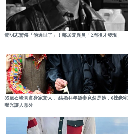
黃明志驚傳「他過世了」！鄰居聞異臭「2周後才發現」
85歲石峰真實身家驚人， 結婚44年嬌妻竟然是她，6棟豪宅
曝光讓人意外