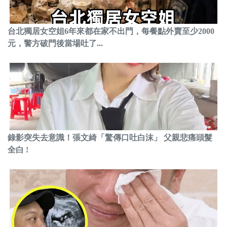
台北獨居女空姐6年來都在家不出門，每餐點外賣至少2000
元，警方破門後當場吐了...
錄影突失去意識！張文綺「驚傳口吐白沫」 父親悲痛頭髮
全白 !