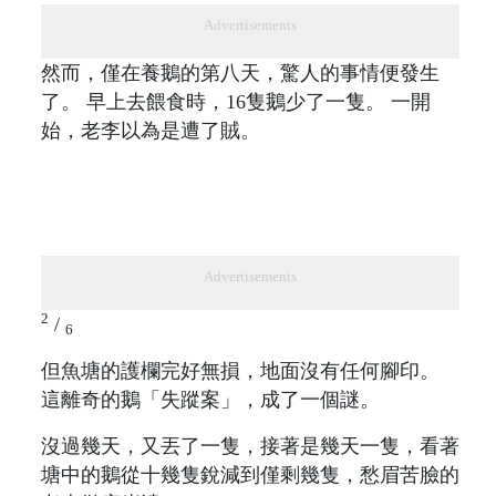
Advertisements
然而，僅在養鵝的第八天，驚人的事情便發生
了。 早上去餵食時，16隻鵝少了一隻。 一開
始，老李以為是遭了賊。
Advertisements
2
/
6
但魚塘的護欄完好無損，地面沒有任何腳印。
這離奇的鵝「失蹤案」，成了一個謎。
沒過幾天，又丟了一隻，接著是幾天一隻，看著
塘中的鵝從十幾隻銳減到僅剩幾隻，愁眉苦臉的