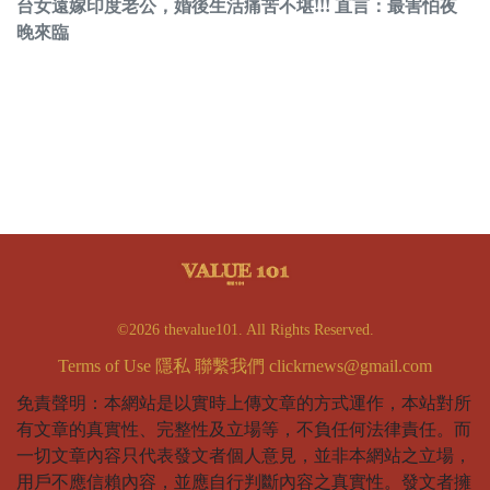
台女遠嫁印度老公，婚後生活痛苦不堪!!! 直言：最害怕夜
晚來臨
©2026 thevalue101. All Rights Reserved.
Terms of Use
隱私
聯繫我們
clickrnews@gmail.com
免責聲明：本網站是以實時上傳文章的方式運作，本站對所
有文章的真實性、完整性及立場等，不負任何法律責任。而
一切文章內容只代表發文者個人意見，並非本網站之立場，
用戶不應信賴內容，並應自行判斷內容之真實性。發文者擁