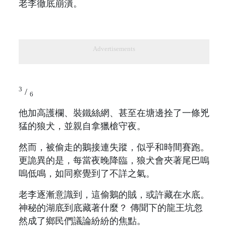
老李徹底崩潰。
Advertisements
3
/
6
他加高護欄、裝鐵絲網、甚至在塘邊拴了一條兇
猛的狼犬，並親自拿獵槍守夜。
然而，被偷走的鵝接連失蹤，似乎和時間賽跑。
更詭異的是，每當夜晚降臨，狼犬會夾著尾巴嗚
嗚低鳴，如同察覺到了不詳之氣。
老李逐漸意識到，這偷鵝的賊，或許藏在水底。
神秘的湖底到底藏著什麼？ 傳聞下的龍王坑忽
然成了鄉民們議論紛紛的焦點。