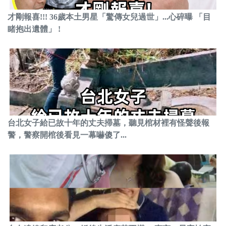
才剛報喜!!! 36歲本土男星「驚傳女兒過世」...心碎曝 「目
睹抱出遺體」 !
台北女子給已故十年的丈夫掃墓，聽見棺材裡有怪聲後報
警，警察開棺後看見一幕嚇傻了...