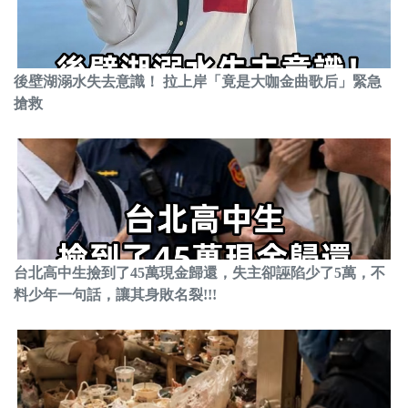
後壁湖溺水失去意識！ 拉上岸「竟是大咖金曲歌后」緊急
搶救
台北高中生撿到了45萬現金歸還，失主卻誣陷少了5萬，不
料少年一句話，讓其身敗名裂!!!