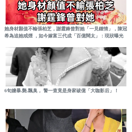
她身材顏值不輸張柏芝，謝霆鋒曾對她「一見鍾情」，陳冠
希為追她戒煙 ，如今嫁富三代成「百億闊太」：現狀曝光
6旬嬤暴.斃.飄臭， 警一查竟是身家破億「大咖影后」！