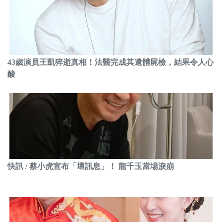
43歲演員王凱猝逝真相！法醫完成其遺體屍檢，結果令人心
酸
快訊 / 蔡小虎宣布「壞訊息」！ 龍千玉當場淚崩