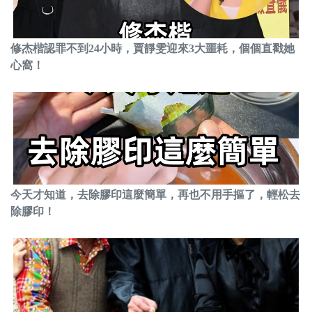
修杰楷認罪不到24小時，賈靜雯迎來3大噩耗，個個直戳她
心窩！
今天才知道，去除膠印這麼簡單，再也不用手摳了，輕松去
除膠印！