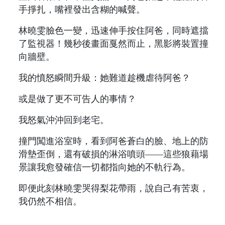
手掙扎，嘴裡發出含糊的喊聲。
林曉雯臉色一變，迅速伸手按住阿爸，同時遮擋
了監視器！幾秒後畫面戛然而止，黑影將裝置撞
向牆壁。
我的憤怒瞬間升級：她難道趁機虐待阿爸？
或是做了更不可告人的事情？
我怒氣沖沖回到老宅。
撞門闖進浴室時，看到阿爸蒼白的臉、地上的防
滑墊歪倒，還有破損的淋浴噴頭——這些狼藉場
景讓我愈發確信一切都指向她的不軌行為。
即便此刻林曉雯哭得梨花帶雨，說自己有苦衷，
我仍然不相信。