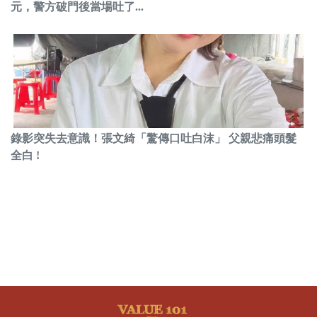
元，警方破門後當場吐了...
錄影突失去意識！張文綺「驚傳口吐白沫」 父親悲痛頭髮
全白 !