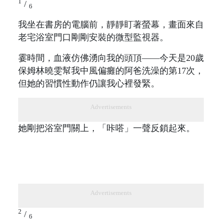
1
/
6
我坐在書房的電腦前，靜靜盯著螢幕，畫面來自
老宅浴室門口剛剛安裝的微型監視器。
霎時間，血液仿佛湧向我的頭頂——今天是20歲
保姆林曉雯幫我中風偏癱的阿爸洗澡的第17次，
但她的習慣性動作仍讓我心裡發緊。
Advertisements
她剛把浴室門關上，「咔嗒」一聲反鎖起來。
Advertisements
2
/
6