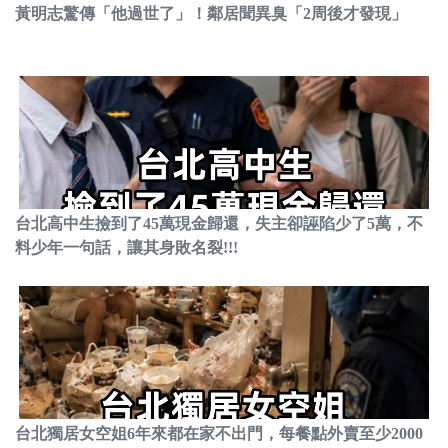
黃明志驚傳「他過世了」！鄰居聞異臭「2周後才發現」
台北高中生撿到了45萬現金歸還，失主卻誣陷少了5萬，不
料少年一句話，讓其身敗名裂!!!
台北獨居女空姐6年來都在家不出門，每餐點外賣至少2000