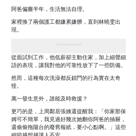
阿爸偏癱半年，生活無法自理。
家裡換了兩個護工都嫌累嫌髒，直到林曉雯出
現。
Advertisements
從面試到工作，他低薪卻主動住家，加上細聲細
語的表現，讓我對他的可靠性放下了一些防備。
然而，這種每次洗澡都反鎖門的行為實在太奇
怪。
萬一發生意外，誰能及時救援？
更巧的是，上周鄰居張姨還提醒我：「你家那保
姆可不簡單，我見過好幾次她翻你阿爸的抽屜，
還偷偷拖陽台的廢舊報紙，要小心點啊。」這些
細節越想越讓人不安。