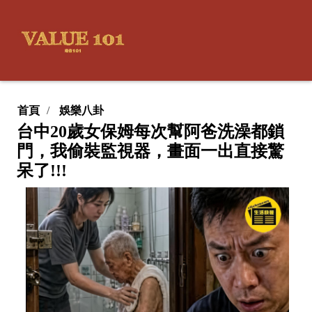
首頁
娛樂八卦
台中20歲女保姆每次幫阿爸洗澡都鎖
門，我偷裝監視器，畫面一出直接驚
呆了!!!