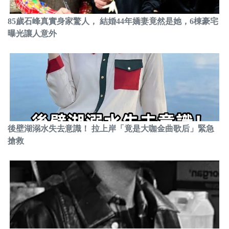
85歲石峰真實身家驚人， 結婚44年嬌妻竟然是她，6棟豪宅
曝光讓人意外
後壁湖溺水失去意識！ 拉上岸「竟是大咖金曲歌后」緊急
搶救