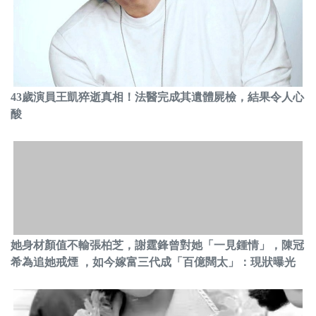
43歲演員王凱猝逝真相！法醫完成其遺體屍檢，結果令人心
酸
她身材顏值不輸張柏芝，謝霆鋒曾對她「一見鍾情」，陳冠
希為追她戒煙 ，如今嫁富三代成「百億闊太」：現狀曝光