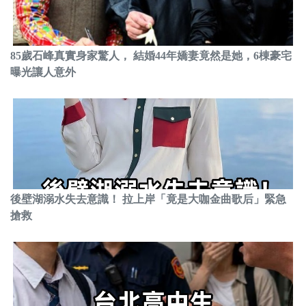
85歲石峰真實身家驚人， 結婚44年嬌妻竟然是她，6棟豪宅
曝光讓人意外
後壁湖溺水失去意識！ 拉上岸「竟是大咖金曲歌后」緊急
搶救