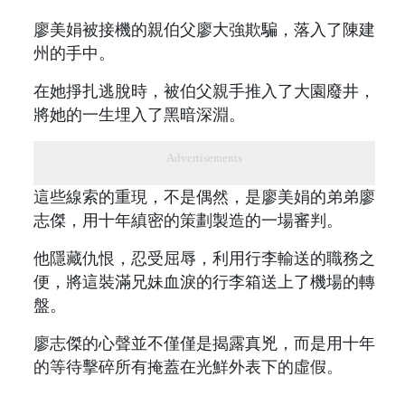
廖美娟被接機的親伯父廖大強欺騙，落入了陳建
州的手中。
在她掙扎逃脫時，被伯父親手推入了大園廢井，
將她的一生埋入了黑暗深淵。
Advertisements
這些線索的重現，不是偶然，是廖美娟的弟弟廖
志傑，用十年縝密的策劃製造的一場審判。
他隱藏仇恨，忍受屈辱，利用行李輸送的職務之
便，將這裝滿兄妹血淚的行李箱送上了機場的轉
盤。
廖志傑的心聲並不僅僅是揭露真兇，而是用十年
的等待擊碎所有掩蓋在光鮮外表下的虛假。