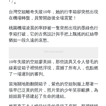
1
/
4
台灣空姐離奇失蹤10年，她的行李箱卻突然出現
在機場轉盤，員警開啟後全場震驚！
桃園機場凌晨的寧靜被一隻突然出現的墨綠色行
李箱打破，它的古舊設計與手把上飄搖的紅絲帶
猶如一段久遠的哀愁。
Advertisements
10年失蹤的空姐廖美娟，那些詭異又令人發毛的
線索從箱子裡悄然浮現，震撼了所有人，也點燃
了一場遲到的審判。
當海關地勤翻開箱子，紫色的空姐制服上壓著一
張早已泛黃的照片，照片里的少年笑容靦腆，為
姐姐親手搭建起了生命的連結。