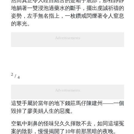
然而真正令人瞠目結舌的是箱子底部，那裡靜靜
地躺著一雙浸泡過藥水的斷手，擺出虔誠祈禱的
姿勢，左手無名指上，一枚鑽戒閃爍著令人窒息
的寒光。
Advertisements
2
/
4
Advertisements
這雙手屬於當年的地下錢莊馬仔陳建州——一個
毀掉了廖美娟人生的惡魔。
空氣中刺鼻的怪味兒久久揮散不去，如同這場冤
案的陰影，慢慢揭開了10年前那黑暗的夜晚。