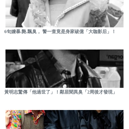
6旬嬤暴.斃.飄臭， 警一查竟是身家破億「大咖影后」！
黃明志驚傳「他過世了」！鄰居聞異臭「2周後才發現」