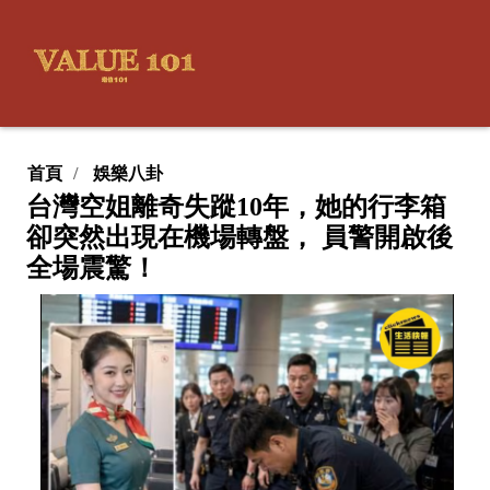
首頁
娛樂八卦
台灣空姐離奇失蹤10年，她的行李箱
卻突然出現在機場轉盤， 員警開啟後
全場震驚！