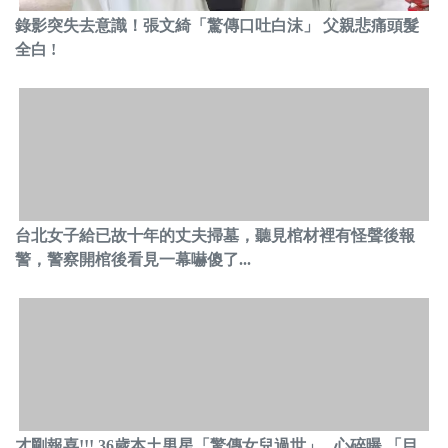
錄影突失去意識！張文綺「驚傳口吐白沫」 父親悲痛頭髮
全白 !
台北女子給已故十年的丈夫掃墓，聽見棺材裡有怪聲後報
警，警察開棺後看見一幕嚇傻了...
才剛報喜!!! 36歲本土男星「驚傳女兒過世」...心碎曝 「目