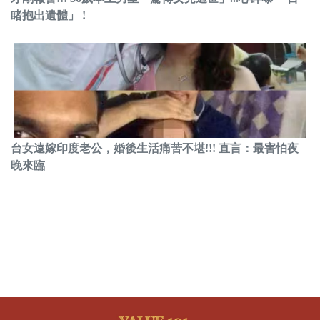
睹抱出遺體」 !
台女遠嫁印度老公，婚後生活痛苦不堪!!! 直言：最害怕夜
晚來臨