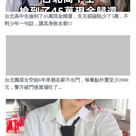
台北高中生撿到了45萬現金歸還，失主卻誣陷少了5萬，不
料少年一句話，讓其身敗名裂!!!
台北獨居女空姐6年來都在家不出門，每餐點外賣至少2000
元，警方破門後當場吐了...