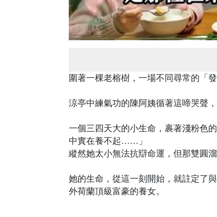
圍著一棵老榕樹，一場不同尋常的「發
涼亭中練氣功的陳阿姨循著這啼哭聲，
一個三四天大的小生命，裹著淺粉色的
中實在養不起……」
縱然她太小無法抗辯命運，但那雙圓溜
她的生命，從這一刻開始，就註定了與
外荷蘭頂級富豪的養女。