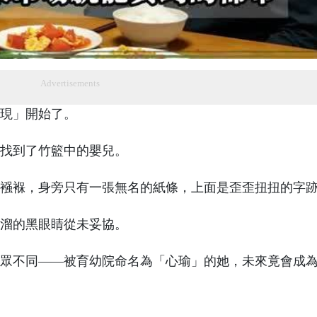
Advertisements
現」開始了。
找到了竹籃中的嬰兒。
襁褓，身旁只有一張無名的紙條，上面是歪歪扭扭的字
溜的黑眼睛從未妥協。
眾不同——被育幼院命名為「心瑜」的她，未來竟會成