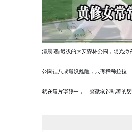
清晨6點過後的大安森林公園，陽光撒
公園裡八成還沒甦醒，只有稀稀拉拉一
就在這片寧靜中，一聲微弱卻執著的嬰
1