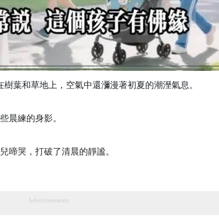
在樹葉和草地上，空氣中還瀰漫著初夏的潮溼氣息。
些晨練的身影。
兒啼哭，打破了清晨的靜謐。
Advertisements