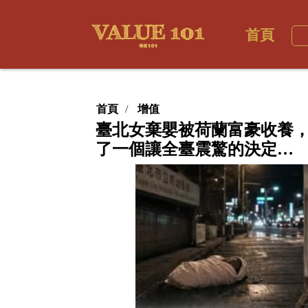
首頁
首頁
增值
臺北女棄嬰被荷蘭富豪收養，
了一個讓全臺震驚的決定…