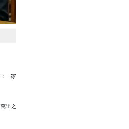
跡：「家
為萬里之