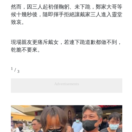
然而，因三人起初僅鞠躬、未下跪，鄭家大哥等
候十幾秒後，隨即揮手拒絕讓戴家三人進入靈堂
致哀。
現場親友更痛斥戴女，若連下跪道歉都做不到，
乾脆不要來。
1
/
3
Advertisements