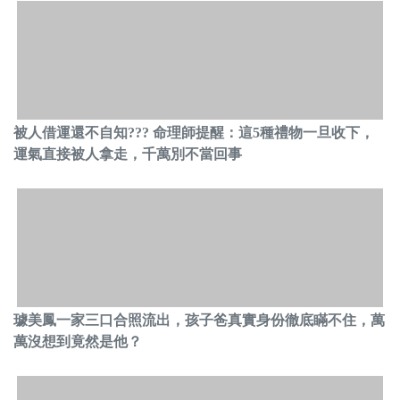
被人借運還不自知??? 命理師提醒：這5種禮物一旦收下，
運氣直接被人拿走，千萬別不當回事
璩美鳳一家三口合照流出，孩子爸真實身份徹底瞞不住，萬
萬沒想到竟然是他？