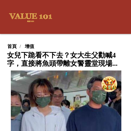
首頁
增值
女兒下跪看不下去？女大生父勸喊4
字，直接將魚頭帶離女警靈堂現場...