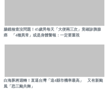
腸鏡檢查沒問題！45歲男每天「大便兩三次」竟確診胰腺
癌 「4種異常」或是身體警報：一定要重視
白海豚將迴轉！直逼台灣「這4縣市機率最高」 又有新颱
風「恐三颱共舞」