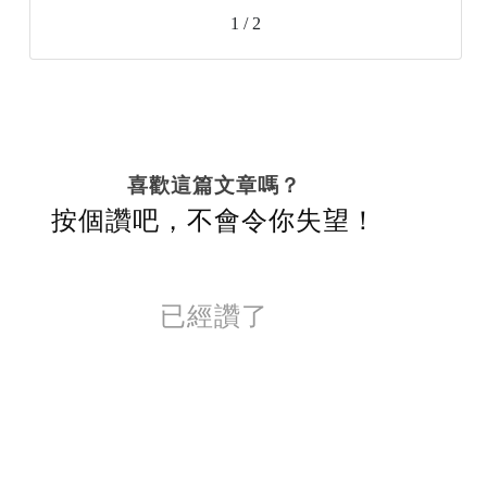
1 / 2
喜歡這篇文章嗎？
按個讚吧，不會令你失望！
已經讚了