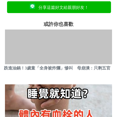
分享這篇好文給親朋好友！
或許你也喜歡
跌進油鍋！3歲童「全身被炸爛」慘叫 母崩潰：只剩五官