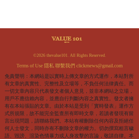
©2026 thevalue101. All Rights Reserved.
Terms of Use
隱私
聯繫我們
clickrnews@gmail.com
免責聲明：本網站是以實時上傳文章的方式運作，本站對所
有文章的真實性、完整性及立場等，不負任何法律責任。而
一切文章內容只代表發文者個人意見，並非本網站之立場，
用戶不應信賴內容，並應自行判斷內容之真實性。發文者擁
有在本站張貼的文章。由於本站是受到「實時發表」運作方
式所規限，故不能完全監查所有即時文章，若讀者發現有留
言出現問題，請聯絡我們。本站有權刪除任何內容及拒絕任
何人士發文，同時亦有不刪除文章的權力。切勿撰寫粗言穢
語、毀謗、渲染色情暴力或人身攻擊的言論，敬請自律。本