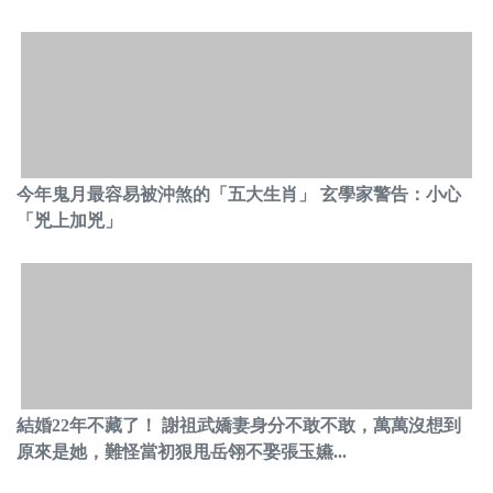
今年鬼月最容易被沖煞的「五大生肖」 玄學家警告：小心
「兇上加兇」
結婚22年不藏了！ 謝祖武嬌妻身分不敢不敢，萬萬沒想到
原來是她，難怪當初狠甩岳翎不娶張玉嬿...