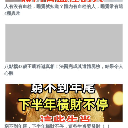
人有沒有血栓，睡覺就知道？體內有血栓的人，睡覺常有這
4種異常
八點檔43歲王凱猝逝真相！法醫完成其遺體屍檢，結果令人
心酸
窮不到年尾，下半年橫財不停，這些生肖要發財 ！！