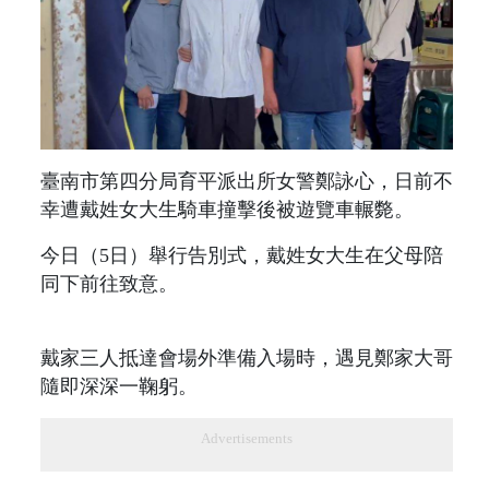
臺南市第四分局育平派出所女警鄭詠心，日前不
幸遭戴姓女大生騎車撞擊後被遊覽車輾斃。
今日（5日）舉行告別式，戴姓女大生在父母陪
同下前往致意。
戴家三人抵達會場外準備入場時，遇見鄭家大哥
隨即深深一鞠躬。
Advertisements