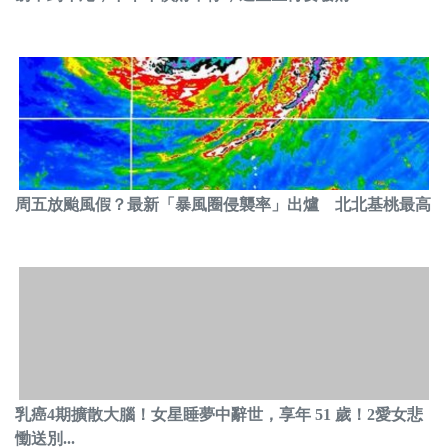
周五放颱風假？最新「暴風圈侵襲率」出爐 北北基桃最高
乳癌4期擴散大腦！女星睡夢中辭世，享年 51 歲！2愛女悲
慟送別...