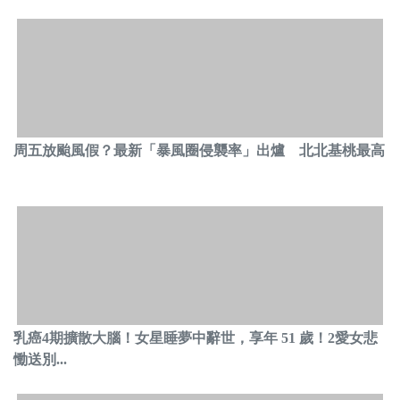
周五放颱風假？最新「暴風圈侵襲率」出爐 北北基桃最高
乳癌4期擴散大腦！女星睡夢中辭世，享年 51 歲！2愛女悲
慟送別...