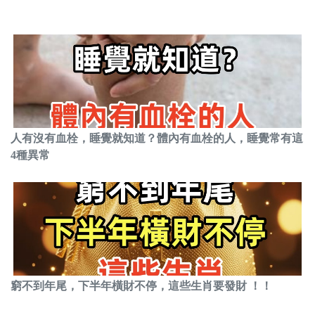
人有沒有血栓，睡覺就知道？體內有血栓的人，睡覺常有這
4種異常
窮不到年尾，下半年橫財不停，這些生肖要發財 ！！