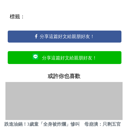
標籤：
分享這篇好文給親朋好友！
分享這篇好文給親朋好友！
或許你也喜歡
跌進油鍋！3歲童「全身被炸爛」慘叫 母崩潰：只剩五官