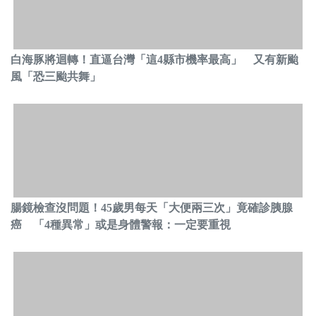
白海豚將迴轉！直逼台灣「這4縣市機率最高」 又有新颱
風「恐三颱共舞」
腸鏡檢查沒問題！45歲男每天「大便兩三次」竟確診胰腺
癌 「4種異常」或是身體警報：一定要重視