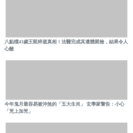
八點檔43歲王凱猝逝真相！法醫完成其遺體屍檢，結果令人
心酸
今年鬼月最容易被沖煞的「五大生肖」 玄學家警告：小心
「兇上加兇」