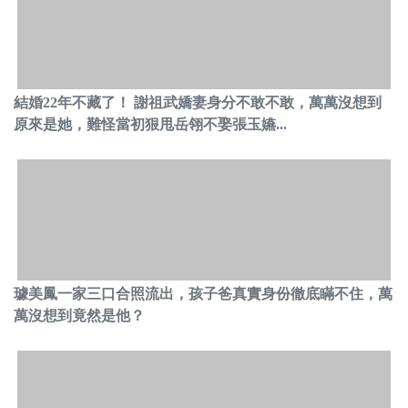
結婚22年不藏了！ 謝祖武嬌妻身分不敢不敢，萬萬沒想到
原來是她，難怪當初狠甩岳翎不娶張玉嬿...
璩美鳳一家三口合照流出，孩子爸真實身份徹底瞞不住，萬
萬沒想到竟然是他？