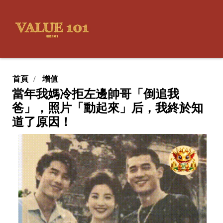
首頁
增值
當年我媽冷拒左邊帥哥「倒追我
爸」，照片「動起來」后，我終於知
道了原因！